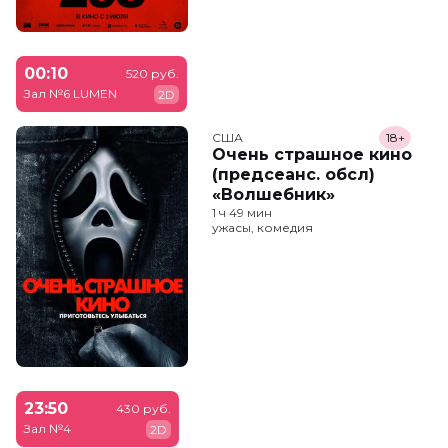
00:10
520 руб.
Зал №6 LUMEN
2D
США
18+
Очень страшное кино
(предсеанс. обсл)
«Волшебник»
1 ч 49 мин
ужасы, комедия
23:50
430 руб.
Зал №4
2D