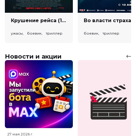
Крушение рейса (18+)
Во власт
ужасы, боевик, триллер
боевик, триллер
Новости и акции
27 мая 2026
г.