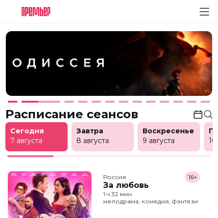
Расписание сеансов
Сегодня
Завтра
Воскресенье
П
7 августа
8 августа
9 августа
10
Россия
16+
За любовь
1 ч 32 мин
мелодрама, комедия, фэнтези