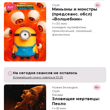
США
6+
Хит
Миньоны и монстры
(предсеанс. обсл)
«Волшебник»
1 ч 30 мин
комедия, мультфильм,
приключения, семейный,
фантастика
На сегодня сеансов не осталось
Ближайший сеанс завтра в 10:25
Новая Зеландия,

18+
США,

Канада
Зловещие мертвецы:
Пекло
1 ч 55 мин