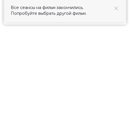
использования cookies
.
Все сеансы на фильм закончились.
Попробуйте выбрать другой фильм.
Принять
Расписание
Скоро в кино
Киноблог
Тарифы
Новости и акции