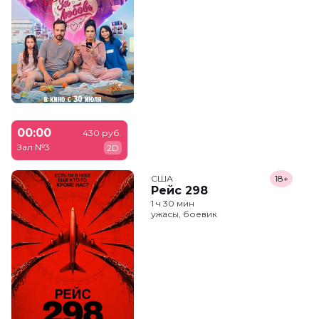
00:00
430 руб.
Зал №3
2D
США
18+
Рейс 298
1 ч 30 мин
ужасы, боевик