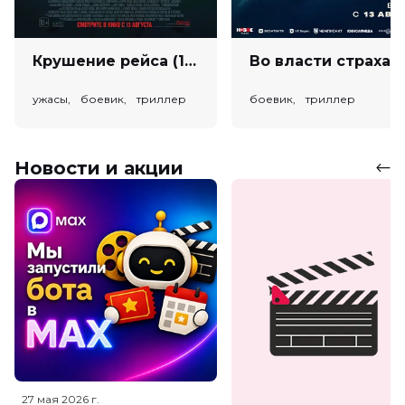
Крушение рейса (18+)
Во власт
ужасы, боевик, триллер
боевик, триллер
Новости и акции
27 мая 2026
г.