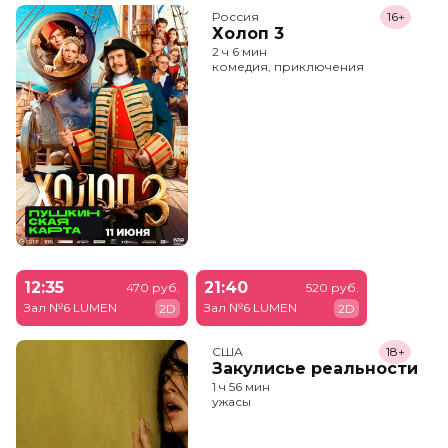
Россия
16+
Холоп 3
2 ч 6 мин
комедия, приключения
12:35
21:40
470 руб.
520 руб.
Зал №6 LUMEN
Зал №6 LUMEN
2D
2D
США
18+
Закулисье реальности
1 ч 56 мин
ужасы