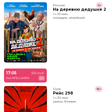
Россия
6+
На деревню дедушке 2
1 ч 33 мин
комедия, семейный
17:05
520 руб.
Зал №6 LUMEN
2D
США
18+
Рейс 298
1 ч 30 мин
ужасы, боевик