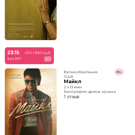
23:15
430 / 860 руб.
Зал №7
2D
Великобритания,

18+
США
Майкл
2 ч 13 мин
биография, драма, музыка
1 отзыв