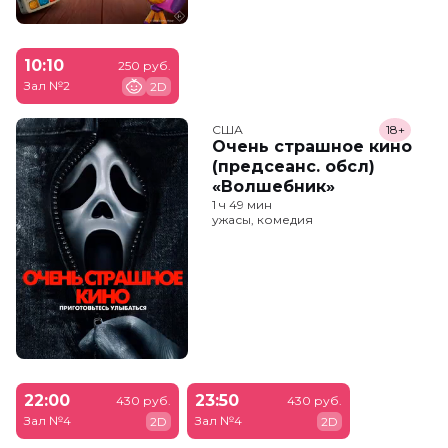
10:10
250 руб.
Зал №2
2D
США
18+
Очень страшное кино
(предсеанс. обсл)
«Волшебник»
1 ч 49 мин
ужасы, комедия
22:00
23:50
430 руб.
430 руб.
Зал №4
Зал №4
2D
2D