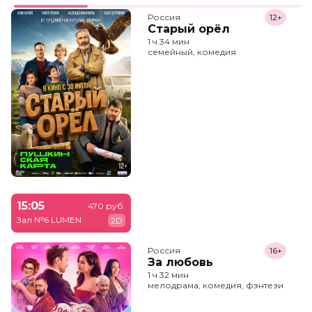
Россия
12+
Старый орёл
1 ч 34 мин
семейный, комедия
15:05
470 руб.
Зал №6 LUMEN
2D
Россия
16+
За любовь
1 ч 32 мин
мелодрама, комедия, фэнтези