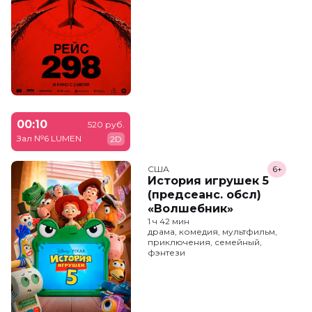
00:10
520 руб.
Зал №6 LUMEN
2D
США
6+
История игрушек 5
(предсеанс. обсл)
«Волшебник»
1 ч 42 мин
драма, комедия, мультфильм,
приключения, семейный,
фэнтези