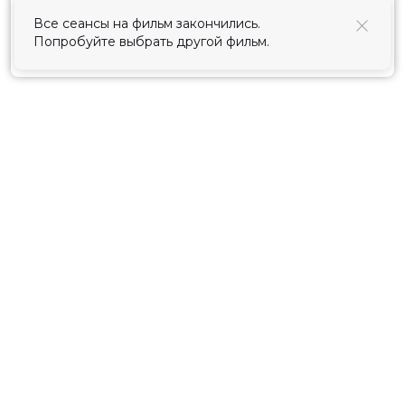
использования cookies
.
Все сеансы на фильм закончились.
Попробуйте выбрать другой фильм.
Принять
Расписание
Скоро в кино
Киноблог
Тарифы
Новости и акции