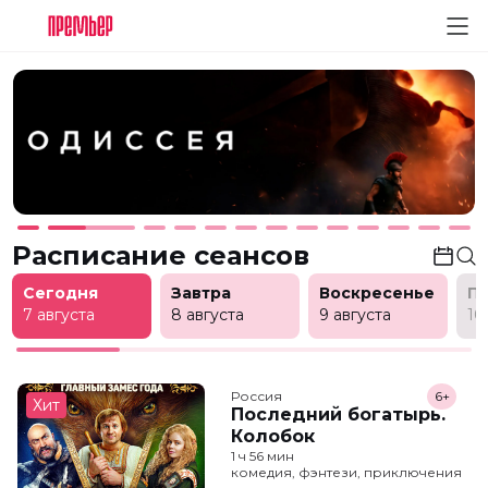
Расписание сеансов
Сегодня
Завтра
Воскресенье
П
7 августа
8 августа
9 августа
10
Россия
6+
Хит
Последний богатырь.
Колобок
1 ч 56 мин
комедия, фэнтези, приключения