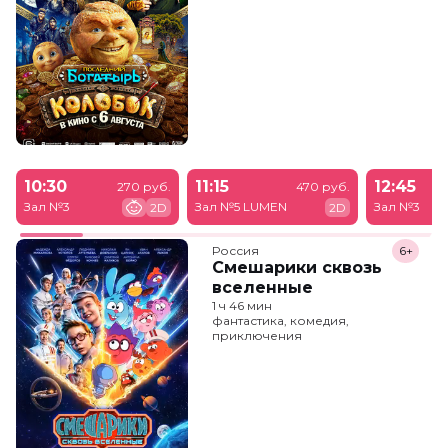
10:30
11:15
12:45
270 руб.
470 руб.
Зал №3
Зал №5 LUMEN
Зал №3
2D
2D
Россия
6+
Смешарики сквозь
вселенные
1 ч 46 мин
фантастика, комедия,
приключения