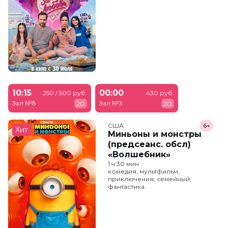
10:15
00:00
250 / 500 руб.
430 руб.
Зал №8
Зал №3
2D
2D
США
6+
Хит
Миньоны и монстры
(предсеанс. обсл)
«Волшебник»
1 ч 30 мин
комедия, мультфильм,
приключения, семейный,
фантастика