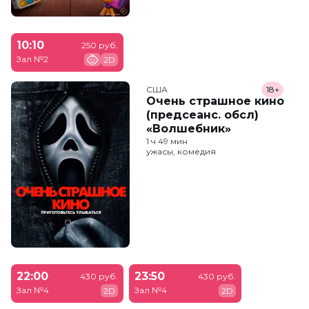
10:10
250 руб.
Зал №2
2D
США
18+
Очень страшное кино
(предсеанс. обсл)
«Волшебник»
1 ч 49 мин
ужасы, комедия
22:00
23:50
430 руб.
430 руб.
Зал №4
Зал №4
2D
2D