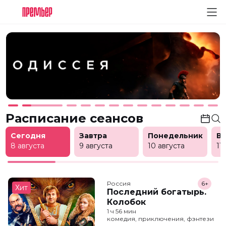
Расписание сеансов
Сегодня
Завтра
Понедельник
В
8 августа
9 августа
10 августа
11
Россия
6+
Хит
Последний богатырь.
Колобок
1 ч 56 мин
комедия, приключения, фэнтези