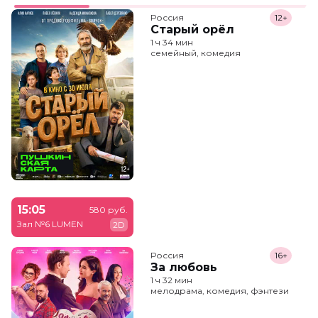
Россия
12+
Старый орёл
1 ч 34 мин
семейный, комедия
15:05
580 руб.
Зал №6 LUMEN
2D
Россия
16+
За любовь
1 ч 32 мин
мелодрама, комедия, фэнтези