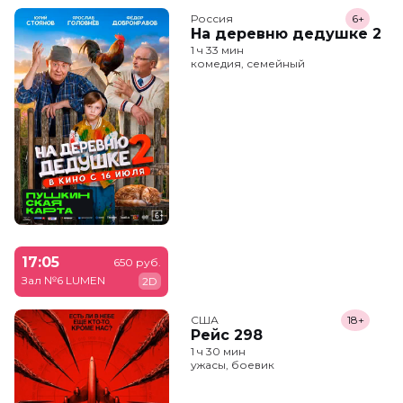
Россия
6+
На деревню дедушке 2
1 ч 33 мин
комедия, семейный
17:05
650 руб.
Зал №6 LUMEN
2D
США
18+
Рейс 298
1 ч 30 мин
ужасы, боевик