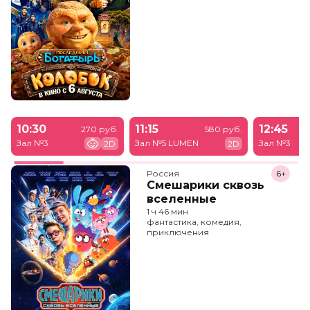
10:30
11:15
12:45
270 руб.
580 руб.
Зал №3
Зал №5 LUMEN
Зал №3
2D
2D
Россия
6+
Смешарики сквозь
вселенные
1 ч 46 мин
фантастика, комедия,
приключения