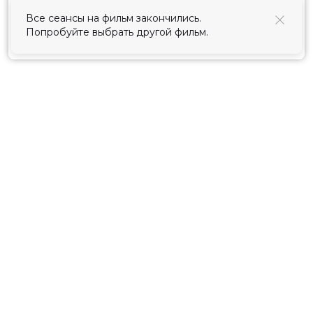
использования cookies
.
Все сеансы на фильм закончились.
Попробуйте выбрать другой фильм.
Принять
Расписание
Скоро в кино
Киноблог
Тарифы
Новости и акции