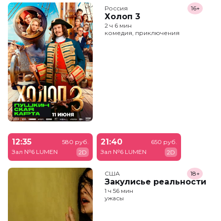
Россия
16+
Холоп 3
2 ч 6 мин
комедия, приключения
12:35
21:40
580 руб.
650 руб.
Зал №6 LUMEN
Зал №6 LUMEN
2D
2D
США
18+
Закулисье реальности
1 ч 56 мин
ужасы