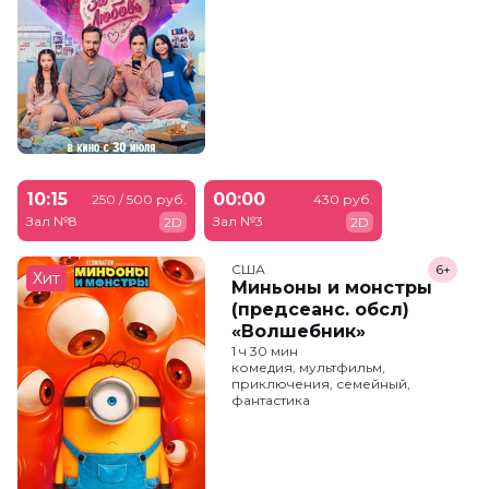
10:15
00:00
250 / 500 руб.
430 руб.
Зал №8
Зал №3
2D
2D
США
6+
Хит
Миньоны и монстры
(предсеанс. обсл)
«Волшебник»
1 ч 30 мин
комедия, мультфильм,
приключения, семейный,
фантастика