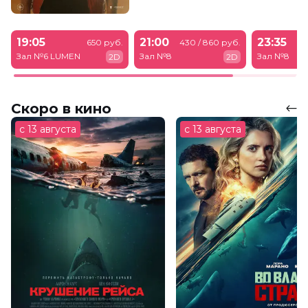
19:05
21:00
23:35
650 руб.
430 / 860 руб.
43
Зал №6 LUMEN
Зал №8
Зал №8
2D
2D
Скоро в кино
с 13 августа
с 13 августа