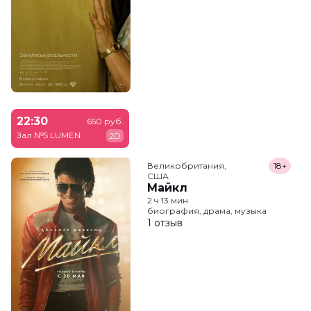
22:30
650 руб.
Зал №5 LUMEN
2D
Великобритания,

18+
США
Майкл
2 ч 13 мин
биография, драма, музыка
1 отзыв