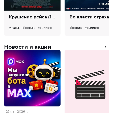
Крушение рейса (18+)
Во власт
ужасы, боевик, триллер
боевик, триллер
Новости и акции
27 мая 2026
г.