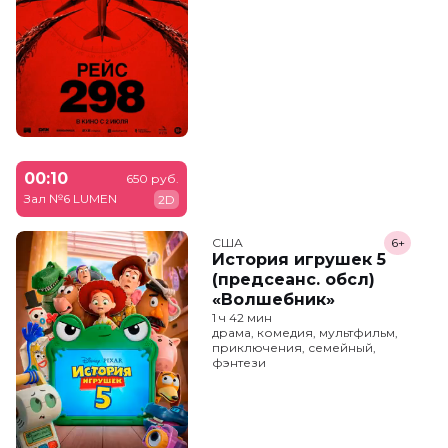
00:10
650 руб.
Зал №6 LUMEN
2D
США
6+
История игрушек 5
(предсеанс. обсл)
«Волшебник»
1 ч 42 мин
драма, комедия, мультфильм,
приключения, семейный,
фэнтези