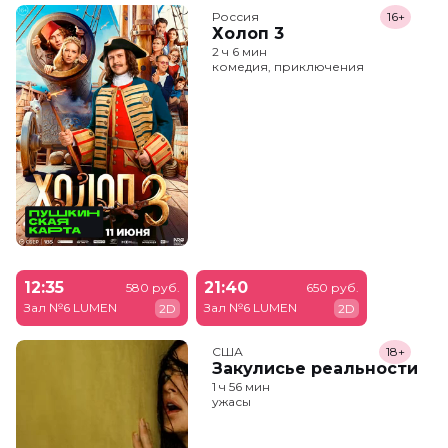
Россия
16+
Холоп 3
2 ч 6 мин
комедия, приключения
12:35
21:40
580 руб.
650 руб.
Зал №6 LUMEN
Зал №6 LUMEN
2D
2D
США
18+
Закулисье реальности
1 ч 56 мин
ужасы