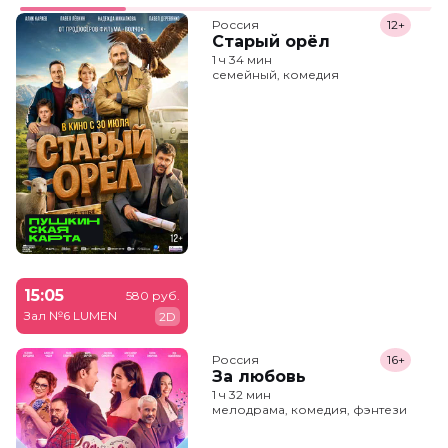
Россия
12+
Старый орёл
1 ч 34 мин
семейный, комедия
15:05
580 руб.
Зал №6 LUMEN
2D
Россия
16+
За любовь
1 ч 32 мин
мелодрама, комедия, фэнтези