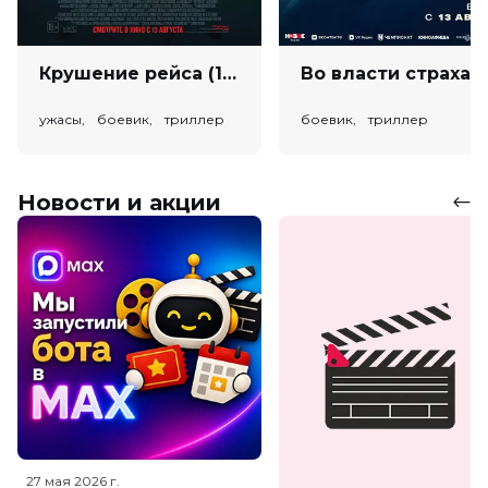
Крушение рейса (18+)
Во власт
ужасы, боевик, триллер
боевик, триллер
Новости и акции
27 мая 2026
г.