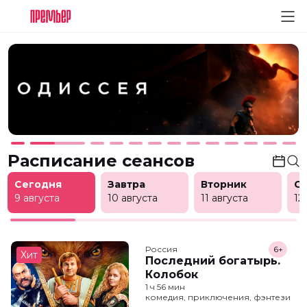
Расписание сеансов
Сегодня
Завтра
Вторник
С
9 августа
10 августа
11 августа
12
Россия
6+
Хит
Последний богатырь.
Колобок
1 ч 56 мин
комедия, приключения, фэнтези