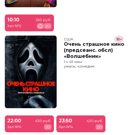
10:10
250 руб.
Зал №2
2D
США
18+
Очень страшное кино
(предсеанс. обсл)
«Волшебник»
1 ч 49 мин
ужасы, комедия
22:00
23:50
430 руб.
430 руб.
Зал №4
Зал №4
2D
2D