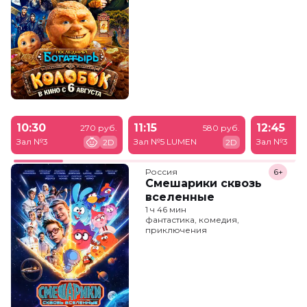
10:30
11:15
12:45
270 руб.
580 руб.
Зал №3
Зал №5 LUMEN
Зал №3
2D
2D
Россия
6+
Смешарики сквозь
вселенные
1 ч 46 мин
фантастика, комедия,
приключения