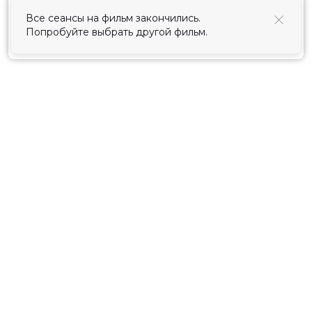
использования cookies
.
Все сеансы на фильм закончились.
Попробуйте выбрать другой фильм.
Принять
Расписание
Скоро в кино
Киноблог
Тарифы
Новости и акции