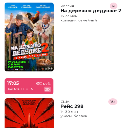
Россия
6+
На деревню дедушке 2
1 ч 33 мин
комедия, семейный
17:05
650 руб.
Зал №6 LUMEN
2D
США
18+
Рейс 298
1 ч 30 мин
ужасы, боевик