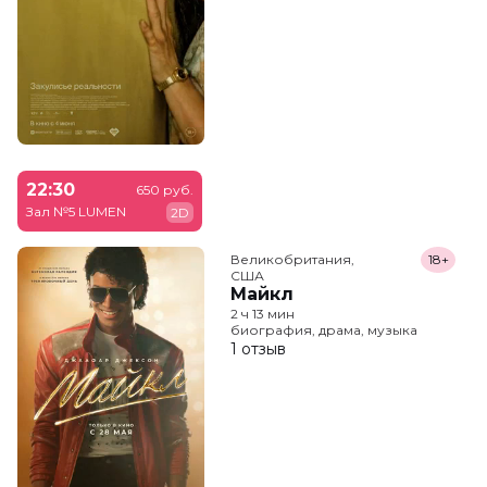
22:30
650 руб.
Зал №5 LUMEN
2D
Великобритания,

18+
США
Майкл
2 ч 13 мин
биография, драма, музыка
1 отзыв