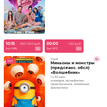
10:15
00:00
250 / 500 руб.
430 руб.
Зал №8
Зал №3
2D
2D
США
6+
Хит
Миньоны и монстры
(предсеанс. обсл)
«Волшебник»
1 ч 30 мин
комедия, мультфильм,
приключения, семейный,
фантастика