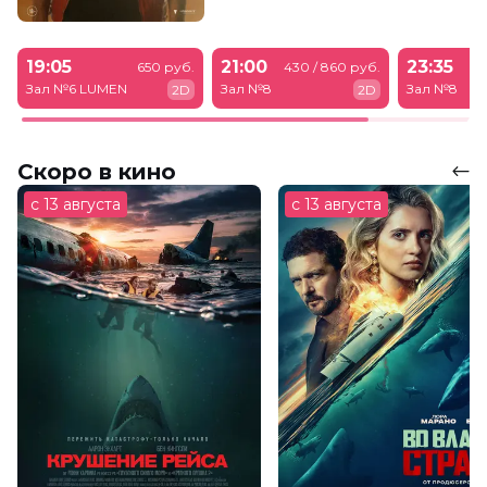
19:05
21:00
23:35
650 руб.
430 / 860 руб.
43
Зал №6 LUMEN
Зал №8
Зал №8
2D
2D
Скоро в кино
с 13 августа
с 13 августа