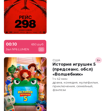
00:10
650 руб.
Зал №6 LUMEN
2D
США
6+
История игрушек 5
(предсеанс. обсл)
«Волшебник»
1 ч 42 мин
драма, комедия, мультфильм,
приключения, семейный,
фэнтези