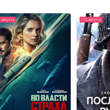
Хилтон, Naomi Ackie, Кристофер
3 августа
с 13 августа
Palmer, Ребекка Мэнли, Флер Хаудейк,
нке, Кристофер Гранье-Деферр