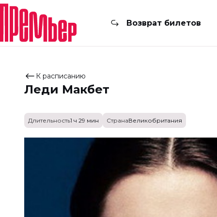
Возврат билетов
К расписанию
Леди Макбет
Длительность
1 ч 29 мин
Страна
Великобритания