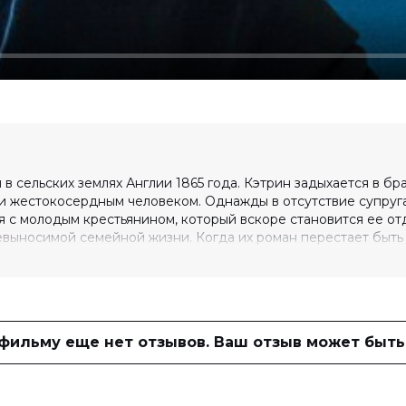
 сельских землях Англии 1865 года. Кэтрин задыхается в бра
и жестокосердным человеком. Однажды в отсутствие супруга
ся с молодым крестьянином, который вскоре становится ее о
невыносимой семейной жизни. Когда их роман перестает быть
инофестивалz в Торонто 10 сентября 2016 года. Кроме того,
, включая фестивали в Палм-Спрингс, Сан-Себастьяне и Цюр
ризнана лучшей актрисой по мнению дублинских критиков и 
 фильму еще нет отзывов. Ваш отзыв может быть
lin International Film Festival.
10 (30 000 голосов)