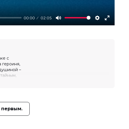
00:00
02:05
Mute
Settings
Enter
fullscree
ке с
 героиня,
тдушиной –
 тайным,
 лента
ихе.
удостоена
 первым.