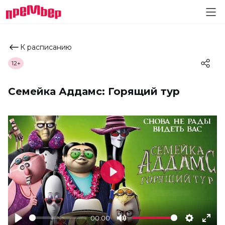
К расписанию
12+
Семейка Аддамс: Горящий тур
Play
00:00