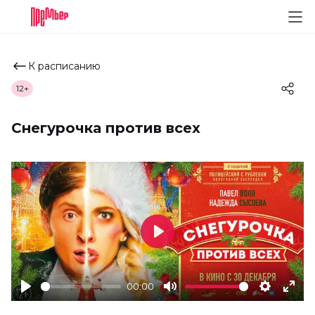
К расписанию
12+
Снегурочка против всех
Play
00:00
Play
Mute
Settings
Ente