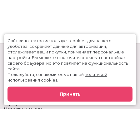
Сайт кинотеатра использует cookies для вашего
удобства: сохраняет данные для авторизации,
отслеживает ваши покупки, применяет персональные
настройки.
Вы можете отключить cookies в настройках
своего браузера, но это повлияет на функциональность
сайта.
Пожалуйста, ознакомьтесь с нашей
политикой
использования cookies
.
Расписание
Скоро в кино
Принять
Киноблог
Тарифы
Новости и акции
Служба поддержки
г. Тюмень, ул. 50 лет ВЛКСМ, 63, ТРЦ «Премьер»
Касса:
+7 (3452) 217-344