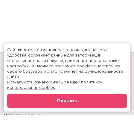
Сайт кинотеатра использует cookies для вашего
удобства: сохраняет данные для авторизации,
отслеживает ваши покупки, применяет персональные
настройки.
Вы можете отключить cookies в настройках
своего браузера, но это повлияет на функциональность
сайта.
Пожалуйста, ознакомьтесь с нашей
политикой
использования cookies
.
Расписание
Скоро в кино
Принять
Киноблог
Тарифы
Новости и акции
Служба поддержки