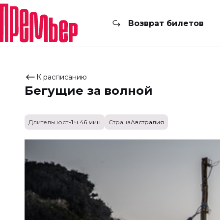
Возврат билетов
К расписанию
Бегущие за волной
Длительность
1 ч 46 мин
Страна
Австралия