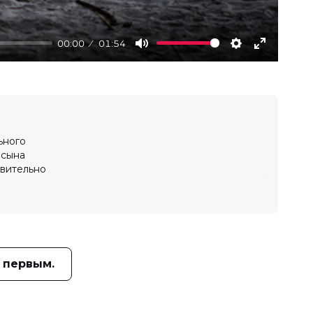
00:00
01:54
Mute
Settings
Enter
fullscree
ьного
 сына
твительно
 первым.