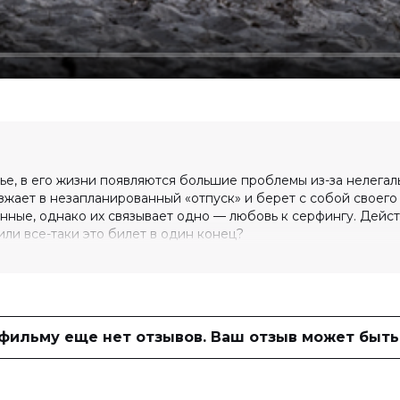
е, в его жизни появляются большие проблемы из-за нелегал
зжает в незапланированный «отпуск» и берет с собой своего
енные, однако их связывает одно — любовь к серфингу. Дейс
ли все-таки это билет в один конец?
(1 000 голосов)
 фильму еще нет отзывов. Ваш отзыв может быть
ль Лукас, Лианна Уолсмен, Мартин
йн, Хезер Митчелл, Перл Спринг Восс,