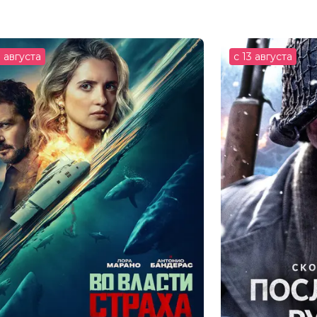
и Флэннери
3 августа
с 13 августа