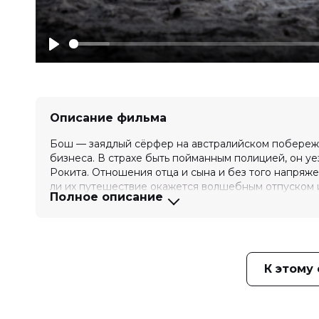
Play
Описание фильма
Бош — заядлый сёрфер на австралийском побережь
бизнеса. В страхе быть пойманным полицией, он уе
Рокита. Отношения отца и сына и без того напряж
ли их путешествие окажется волшебным отпуском и
Полное описание
Оценка
6.0
/ 10 (616 голосов)
6.0
/ 10 
Год
2022
Страна
Австралия
Слоган
—
К этому
Режиссер
Тайлер Эткинс
Актеры
Люк Хемсворт, Расмус Кинг, Изабе
Сакс, Майкл Шисби, Саванна Ла Рэ
Kaeng Chan