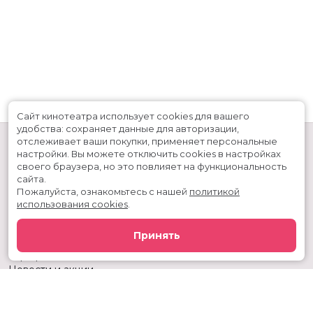
Сайт кинотеатра использует cookies для вашего
удобства: сохраняет данные для авторизации,
отслеживает ваши покупки, применяет персональные
настройки.
Вы можете отключить cookies в настройках
своего браузера, но это повлияет на функциональность
сайта.
Пожалуйста, ознакомьтесь с нашей
политикой
использования cookies
.
Расписание
Скоро в кино
Принять
Киноблог
Тарифы
Новости и акции
Служба поддержки