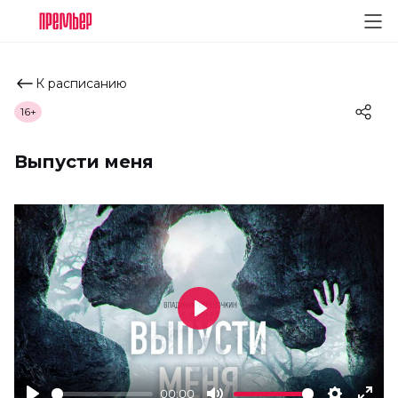
К расписанию
16+
Выпусти меня
Play
00:00