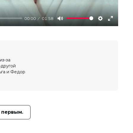
00:00
01:58
Mute
Settings
Enter
fullscree
из-за
одругой
ьга и Федор
 первым.