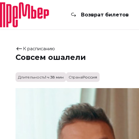
Возврат билетов
К расписанию
Совсем ошалели
Длительность
1 ч 38 мин
Страна
Россия