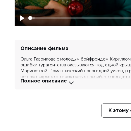
Play
Описание фильма
Ольга Гаврилова с молодым бойфрендом Кириллом 
ошибки турагентства оказываются под одной крыш
Мариночкой. Романтический новогодний уикенд гр
решают скрыть от своих новых пассий, что когда-то
Полное описание
Оценка
6.2
/ 10 (14 165 голосов)
4.2
/ 1
Год
2024
Страна
Россия
Слоган
—
К этому
Режиссер
Ольга Френкель
Актеры
Гоша Куценко, Анна Михалкова, Вл
Степан Девонин, Евгений Ковалюк,
Продюсеры
Нелли Яралова, Макар Кожухов, Т