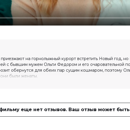
приезжают на горнолыжный курорт встретить Новый год, но 
ей с бывшим мужем Ольги Федором и его очаровательной п
озит обернутся для обеих пар сущим кошмаром, поэтому Ол
 они были женаты.
0 (87 голосов)
 фильму еще нет отзывов. Ваш отзыв может быть
адимир Яглыч, Полина Максимова,
 Никита Расхвалов
ина Канделаки