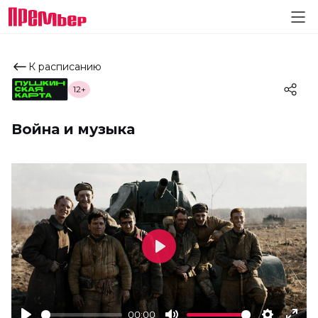
К расписанию
12+
Война и музыка
Play
00:00