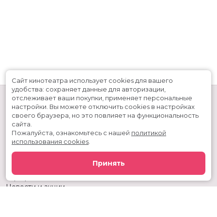
Сайт кинотеатра использует cookies для вашего
удобства: сохраняет данные для авторизации,
отслеживает ваши покупки, применяет персональные
настройки.
Вы можете отключить cookies в настройках
своего браузера, но это повлияет на функциональность
сайта.
Пожалуйста, ознакомьтесь с нашей
политикой
использования cookies
.
Расписание
Скоро в кино
Принять
Киноблог
Тарифы
Новости и акции
Служба поддержки