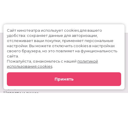
Сайт кинотеатра использует cookies для вашего
удобства: сохраняет данные для авторизации,
отслеживает ваши покупки, применяет персональные
настройки.
Вы можете отключить cookies в настройках
своего браузера, но это повлияет на функциональность
сайта.
Пожалуйста, ознакомьтесь с нашей
политикой
использования cookies
.
Расписание
Скоро в кино
Принять
Киноблог
Тарифы
Новости и акции
Служба поддержки
г. Тюмень, ул. 50 лет ВЛКСМ, 63, ТРЦ «Премьер»
Касса:
+7 (3452) 217-344