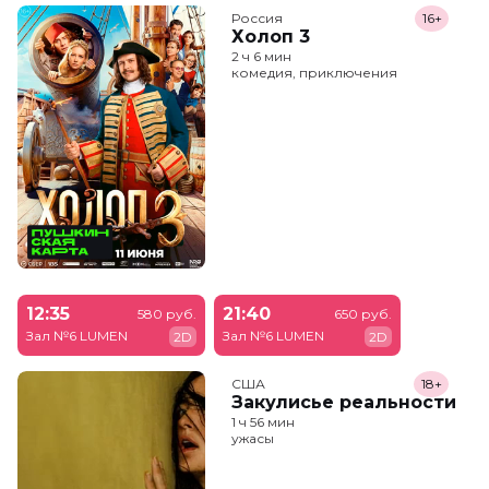
Россия
16+
Холоп 3
2 ч 6 мин
комедия, приключения
12:35
21:40
580 руб.
650 руб.
Зал №6 LUMEN
Зал №6 LUMEN
2D
2D
США
18+
Закулисье реальности
1 ч 56 мин
ужасы