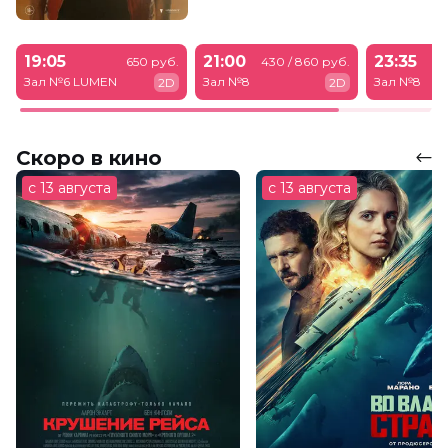
19:05
21:00
23:35
650 руб.
430 / 860 руб.
43
Зал №6 LUMEN
Зал №8
Зал №8
2D
2D
Скоро в кино
с 13 августа
с 13 августа