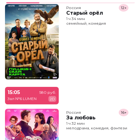
Россия
12+
Старый орёл
1 ч 34 мин
семейный, комедия
15:05
580 руб.
Зал №6 LUMEN
2D
Россия
16+
За любовь
1 ч 32 мин
мелодрама, комедия, фэнтези