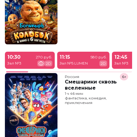
10:30
11:15
12:45
270 руб.
580 руб.
Зал №3
Зал №5 LUMEN
Зал №3
2D
2D
Россия
6+
Смешарики сквозь
вселенные
1 ч 46 мин
фантастика, комедия,
приключения