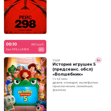
00:10
650 руб.
Зал №6 LUMEN
2D
США
6+
История игрушек 5
(предсеанс. обсл)
«Волшебник»
1 ч 42 мин
драма, комедия, мультфильм,
приключения, семейный,
фэнтези