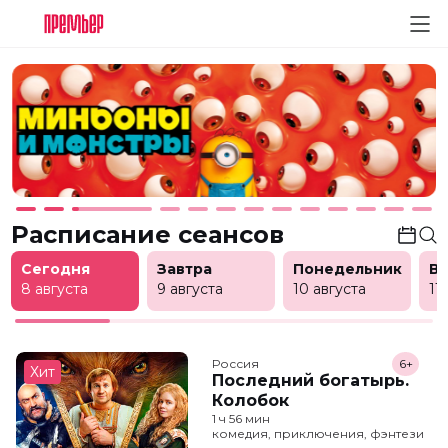
Расписание сеансов
Сегодня
Завтра
Понедельник
В
8 августа
9 августа
10 августа
11
Россия
6+
Хит
Последний богатырь.
Колобок
1 ч 56 мин
комедия, приключения, фэнтези