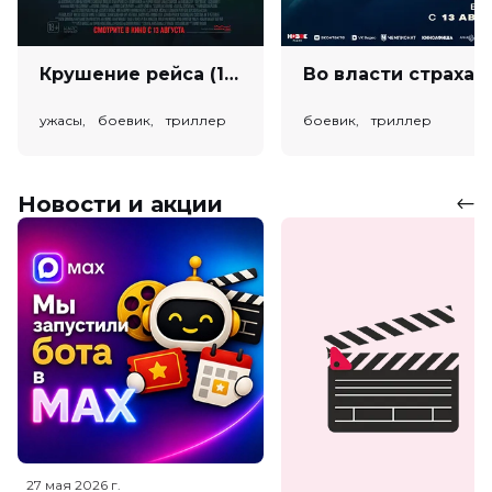
Крушение рейса (18+)
Во власт
ужасы, боевик, триллер
боевик, триллер
Новости и акции
27 мая 2026
г.