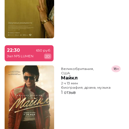
22:30
650 руб.
Зал №5 LUMEN
2D
Великобритания,

18+
США
Майкл
2 ч 13 мин
биография, драма, музыка
1 отзыв