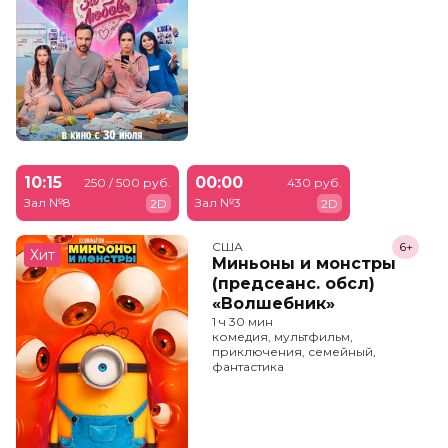
10:15
00:00
250 / 500 руб.
430 руб.
Зал №8
Зал №3
2D
2D
США
6+
Хит
Миньоны и монстры
(предсеанс. обсл)
«Волшебник»
1 ч 30 мин
комедия, мультфильм,
приключения, семейный,
фантастика