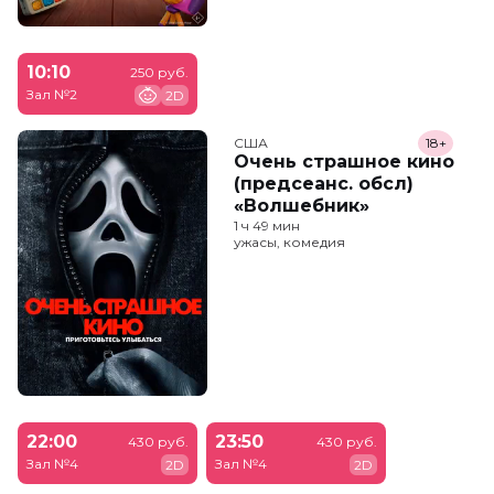
10:10
250 руб.
Зал №2
2D
США
18+
Очень страшное кино
(предсеанс. обсл)
«Волшебник»
1 ч 49 мин
ужасы, комедия
22:00
23:50
430 руб.
430 руб.
Зал №4
Зал №4
2D
2D