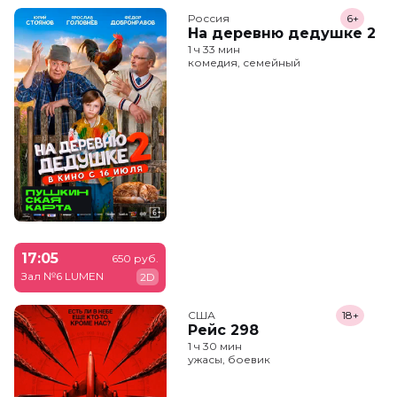
Россия
6+
На деревню дедушке 2
1 ч 33 мин
комедия, семейный
17:05
650 руб.
Зал №6 LUMEN
2D
США
18+
Рейс 298
1 ч 30 мин
ужасы, боевик