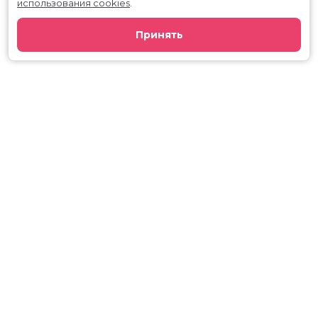
использования cookies
.
Принять
Расписание
Скоро в кино
Киноблог
Тарифы
Новости и акции