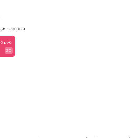
ь
дия, фэнтези
0 руб.
2D