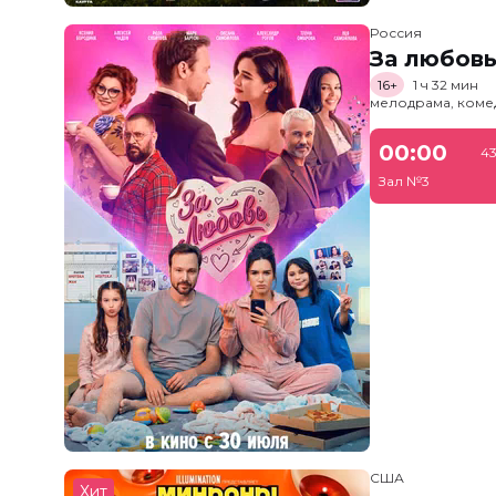
Россия
За любов
16+
1 ч 32 мин
мелодрама, коме
00:00
43
Зал №3
США
Хит