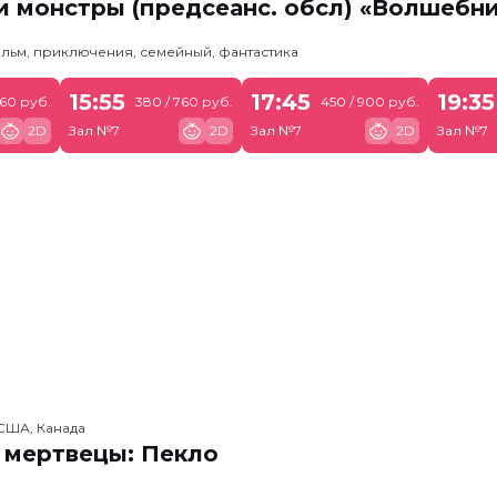
 монстры (предсеанс. обсл) «Волшебн
льм, приключения, семейный, фантастика
15:55
17:45
19:35
760 руб.
380 / 760 руб.
450 / 900 руб.
2D
Зал №7
2D
Зал №7
2D
Зал №7
США, Канада
 мертвецы: Пекло