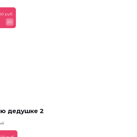
60 руб.
2D
ню дедушке 2
ый
520 руб.