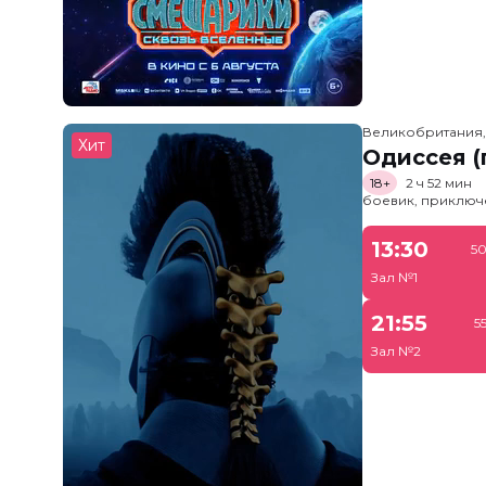
Великобритания
Хит
Одиссея (
18+
2 ч 52 мин
боевик, приключ
13:30
50
Зал №1
21:55
5
Зал №2