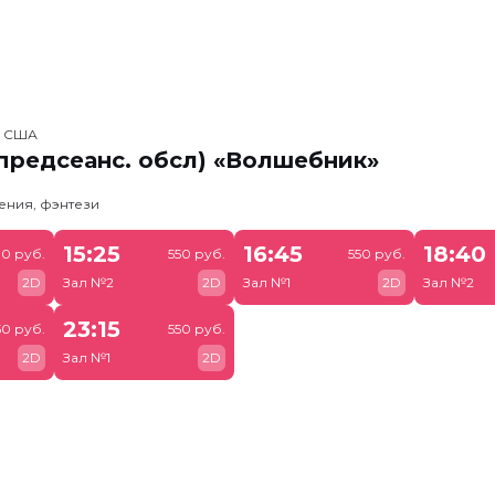
, США
предсеанс. обсл) «Волшебник»
ения, фэнтези
15:25
16:45
18:40
0 руб.
550 руб.
550 руб.
2D
Зал №2
2D
Зал №1
2D
Зал №2
23:15
50 руб.
550 руб.
2D
Зал №1
2D