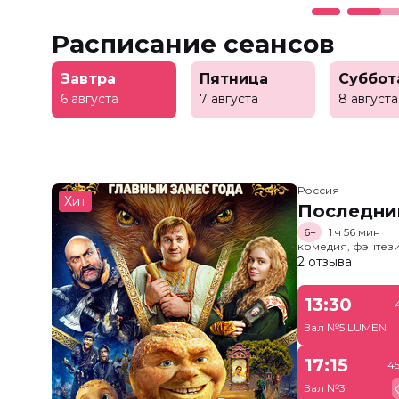
Расписание сеансов
Завтра
Пятница
Суббот
6 августа
7 августа
8 августа
Россия
Хит
Последни
6+
1 ч 56 мин
комедия, фэнтез
2 отзыва
13:30
Зал №5 LUMEN
17:15
4
Зал №3