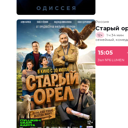
Россия
Старый о
12+
1 ч 34 мин
семейный, комед
15:05
Зал №6 LUMEN