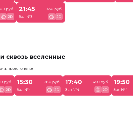
21:45
900 руб.
450 руб.
2D
Зал №3
2D
и сквозь вселенные
едия, приключения
15:30
17:40
19:50
0 руб.
380 руб.
450 руб.
2D
Зал №4
2D
Зал №4
2D
Зал №4