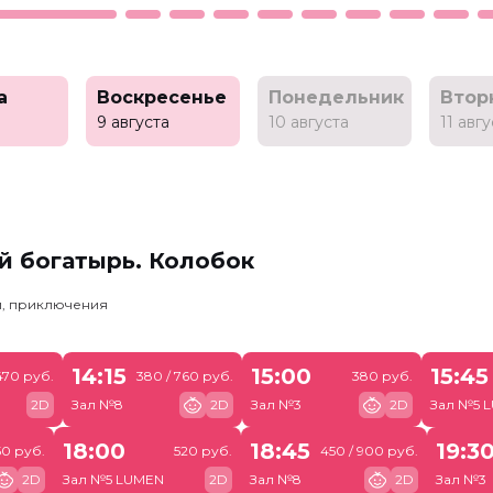
а
Воскресенье
Понедельник
Втор
9 августа
10 августа
11 авг
й богатырь. Колобок
и, приключения
14:15
15:00
15:45
470 руб.
380 / 760 руб.
380 руб.
2D
Зал №8
2D
Зал №3
2D
Зал №5 
18:00
18:45
19:3
50 руб.
520 руб.
450 / 900 руб.
2D
Зал №5 LUMEN
2D
Зал №8
2D
Зал №3