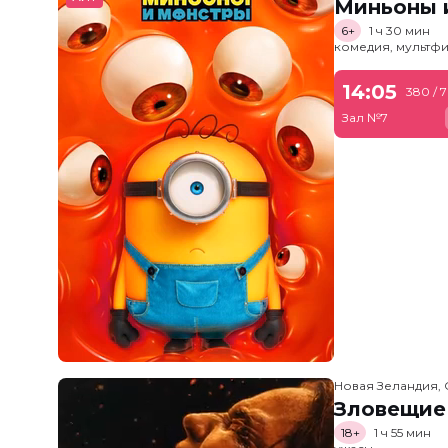
Миньоны и
6+
1 ч 30 мин
комедия, мультфи
14:05
380 / 
Зал №7
Новая Зеландия, 
Зловещие
18+
1 ч 55 мин