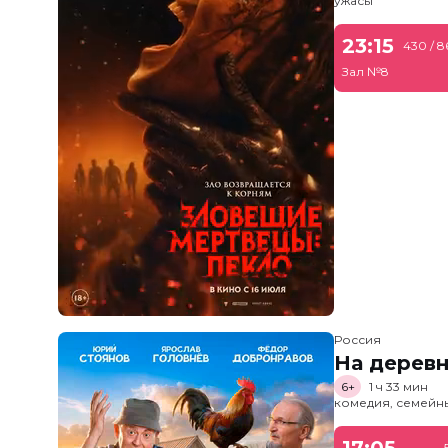
ужасы
23:15
430 / 8
Зал №8
Россия
На дерев
6+
1 ч 33 мин
комедия, семейн
17:05