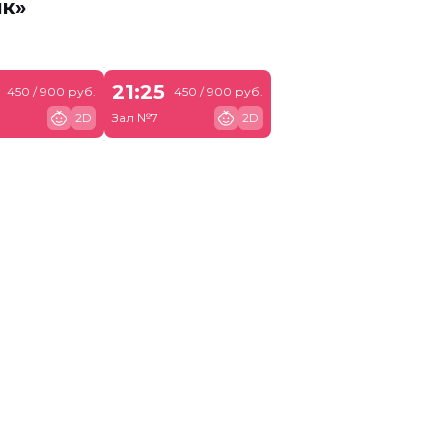
ик»
21:25
450 / 900 руб.
450 / 900 руб.
2D
Зал №7
2D