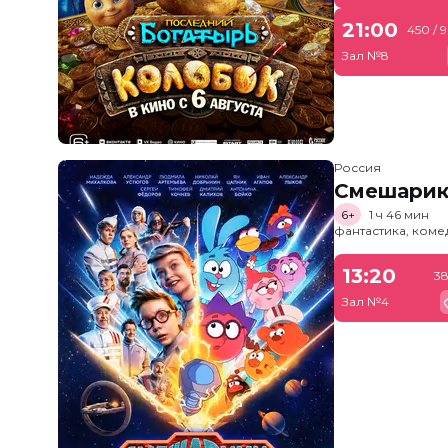
21:00
450 / 
Зал №8
Россия
Смешарик
6+
1 ч 46 мин
фантастика, ком
13:20
38
Зал №4