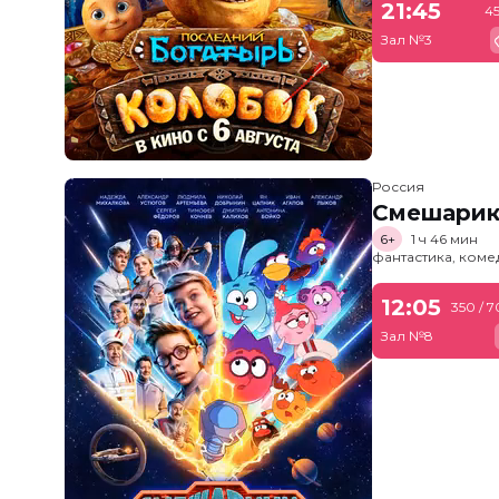
21:45
4
Зал №3
Россия
Смешарик
6+
1 ч 46 мин
фантастика, ком
12:05
350 / 
Зал №8