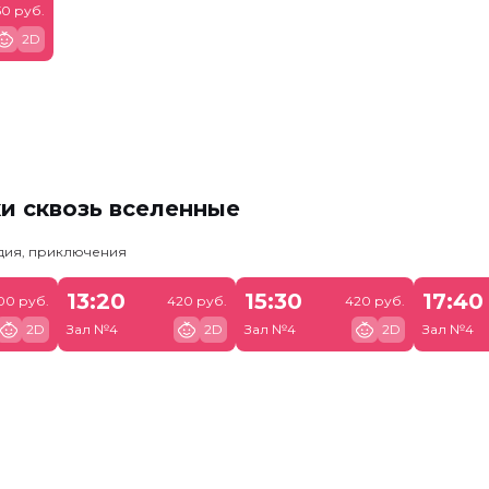
50 руб.
2D
и сквозь вселенные
едия, приключения
13:20
15:30
17:40
700 руб.
420 руб.
420 руб.
2D
Зал №4
2D
Зал №4
2D
Зал №4