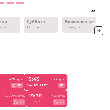
ица
Суббота
Воскресенье
По
уста
15 августа
16 августа
17 
15:45
420 руб.
580 руб.
2D
Зал №5 LUMEN
2D
5
19:30
450 / 900 руб.
450 руб.
2D
Зал №3
2D