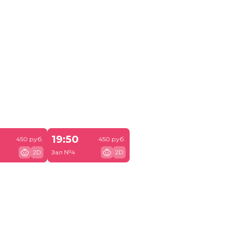
19:50
450 руб.
450 руб.
2D
Зал №4
2D