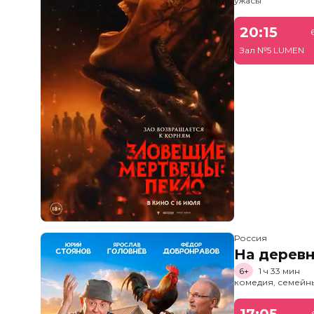
ужасы
20:15
Зал №5 LUMEN
Россия
На дерев
6+
1 ч 33 мин
комедия, семейн
17:05