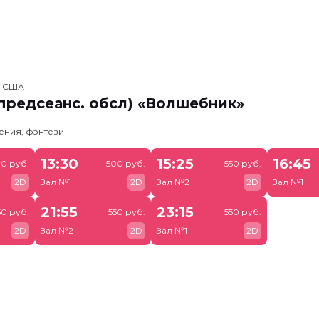
, США
предсеанс. обсл) «Волшебник»
ения, фэнтези
13:30
15:25
16:45
0 руб.
500 руб.
550 руб.
2D
Зал №1
2D
Зал №2
2D
Зал №1
21:55
23:15
50 руб.
550 руб.
550 руб.
2D
Зал №2
2D
Зал №1
2D