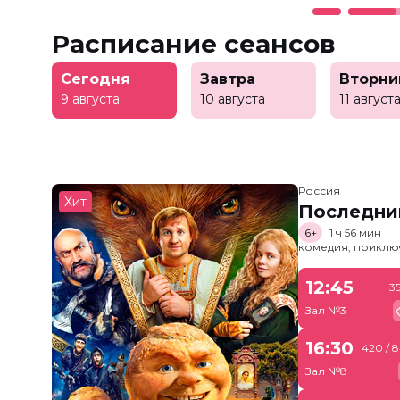
Расписание сеансов
Сегодня
Завтра
Вторни
9 августа
10 августа
11 август
Россия
Хит
Последни
6+
1 ч 56 мин
комедия, приклю
12:45
3
Зал №3
16:30
420 / 
Зал №8