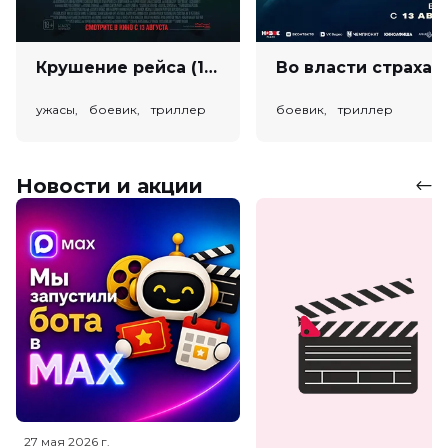
Крушение рейса (18+)
Во власт
ужасы, боевик, триллер
боевик, триллер
Новости и акции
27 мая 2026
г.