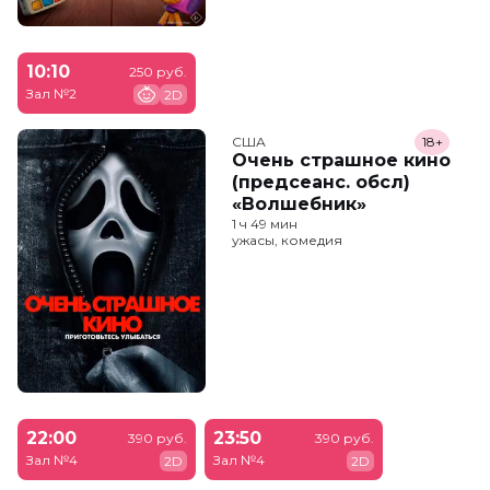
10:10
250 руб.
Зал №2
2D
США
18+
Очень страшное кино
(предсеанс. обсл)
«Волшебник»
1 ч 49 мин
ужасы, комедия
22:00
23:50
390 руб.
390 руб.
Зал №4
Зал №4
2D
2D