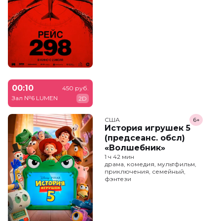
00:10
450 руб.
Зал №6 LUMEN
2D
США
6+
История игрушек 5
(предсеанс. обсл)
«Волшебник»
1 ч 42 мин
драма, комедия, мультфильм,
приключения, семейный,
фэнтези