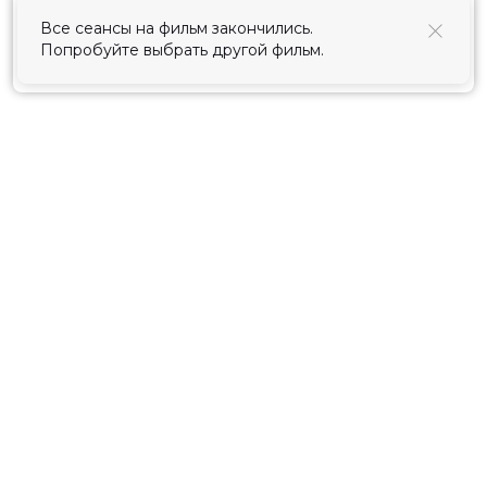
использования cookies
.
Все сеансы на фильм закончились.
Попробуйте выбрать другой фильм.
Принять
Расписание
Скоро в кино
Киноблог
Тарифы
Новости и акции