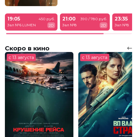
19:05
21:00
23:35
450 руб.
390 / 780 руб.
39
Зал №6 LUMEN
Зал №8
Зал №8
2D
2D
Скоро в кино
с 13 августа
с 13 августа