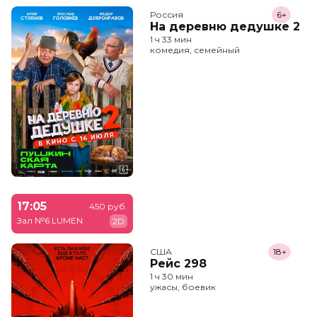
Россия
6+
На деревню дедушке 2
1 ч 33 мин
комедия, семейный
17:05
450 руб.
Зал №6 LUMEN
2D
США
18+
Рейс 298
1 ч 30 мин
ужасы, боевик