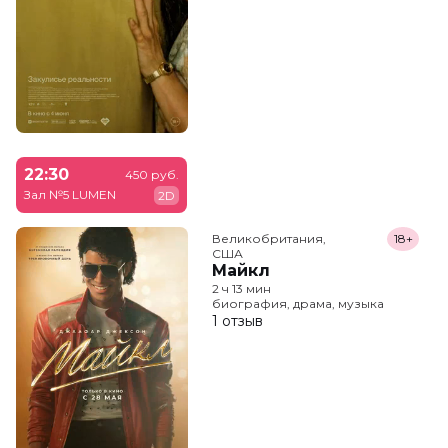
22:30
450 руб.
Зал №5 LUMEN
2D
Великобритания,

18+
США
Майкл
2 ч 13 мин
биография, драма, музыка
1 отзыв