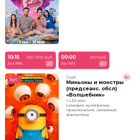
10:15
00:00
250 / 500 руб.
390 руб.
Зал №8
Зал №3
2D
2D
США
6+
Хит
Миньоны и монстры
(предсеанс. обсл)
«Волшебник»
1 ч 30 мин
комедия, мультфильм,
приключения, семейный,
фантастика