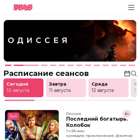
Расписание сеансов
Сегодня
Завтра
Среда
Ч
10 августа
11 августа
12 августа
13
Россия
6+
Хит
Последний богатырь.
Колобок
1 ч 56 мин
комедия, приключения, фэнтези