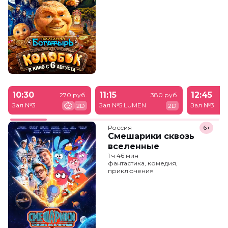
10:30
11:15
12:45
270 руб.
380 руб.
Зал №3
Зал №5 LUMEN
Зал №3
2D
2D
Россия
6+
Смешарики сквозь
вселенные
1 ч 46 мин
фантастика, комедия,
приключения