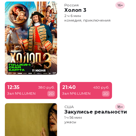
Россия
16+
Холоп 3
2 ч 6 мин
комедия, приключения
12:35
21:40
380 руб.
450 руб.
Зал №6 LUMEN
Зал №6 LUMEN
2D
2D
США
18+
Закулисье реальности
1 ч 56 мин
ужасы