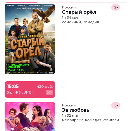
Россия
12+
Старый орёл
1 ч 34 мин
семейный, комедия
15:05
420 руб.
Зал №6 LUMEN
2D
Россия
16+
За любовь
1 ч 32 мин
мелодрама, комедия, фэнтези