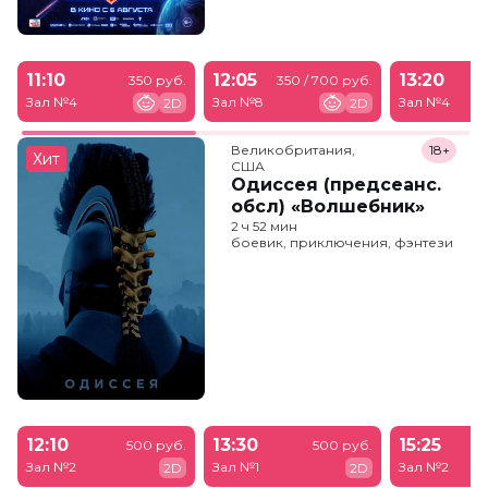
11:10
12:05
13:20
350 руб.
350 / 700 руб.
Зал №4
Зал №8
Зал №4
2D
2D
Великобритания,

18+
Хит
США
Одиссея (предсеанс.
обсл) «Волшебник»
2 ч 52 мин
боевик, приключения, фэнтези
12:10
13:30
15:25
500 руб.
500 руб.
Зал №2
Зал №1
Зал №2
2D
2D