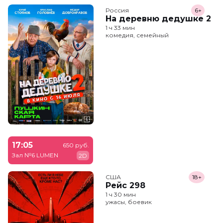
Россия
6+
На деревню дедушке 2
1 ч 33 мин
комедия, семейный
17:05
650 руб.
Зал №6 LUMEN
2D
США
18+
Рейс 298
1 ч 30 мин
ужасы, боевик