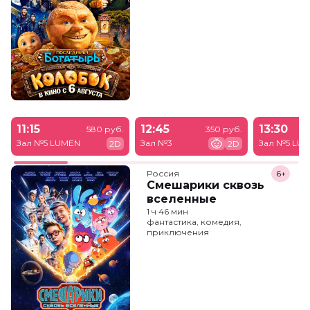
11:15
12:45
13:30
580 руб.
350 руб.
Зал №5 LUMEN
Зал №3
Зал №5 LU
2D
2D
Россия
6+
Смешарики сквозь
вселенные
1 ч 46 мин
фантастика, комедия,
приключения