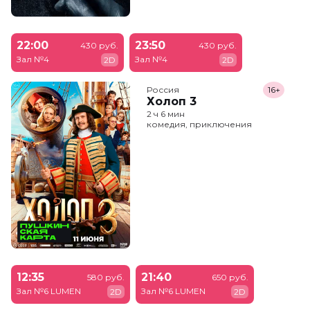
22:00
23:50
430 руб.
430 руб.
Зал №4
Зал №4
2D
2D
Россия
16+
Холоп 3
2 ч 6 мин
комедия, приключения
12:35
21:40
580 руб.
650 руб.
Зал №6 LUMEN
Зал №6 LUMEN
2D
2D