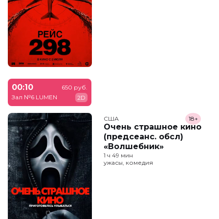
00:10
650 руб.
Зал №6 LUMEN
2D
США
18+
Очень страшное кино
(предсеанс. обсл)
«Волшебник»
1 ч 49 мин
ужасы, комедия