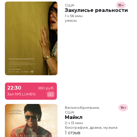
США
18+
Закулисье реальности
1 ч 56 мин
ужасы
22:30
650 руб.
Зал №5 LUMEN
2D
Великобритания,

18+
США
Майкл
2 ч 13 мин
биография, драма, музыка
1 отзыв