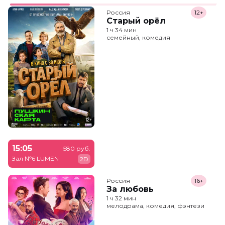
Россия
12+
Старый орёл
1 ч 34 мин
семейный, комедия
15:05
580 руб.
Зал №6 LUMEN
2D
Россия
16+
За любовь
1 ч 32 мин
мелодрама, комедия, фэнтези