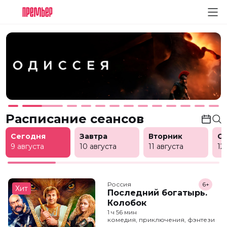
Расписание сеансов
Сегодня
Завтра
Вторник
С
9 августа
10 августа
11 августа
12
Россия
6+
Хит
Последний богатырь.
Колобок
1 ч 56 мин
комедия, приключения, фэнтези