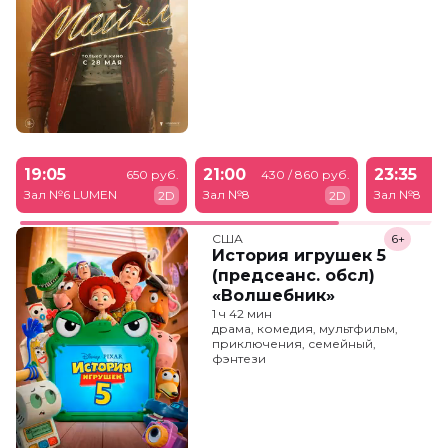
19:05
21:00
23:35
650 руб.
430 / 860 руб.
43
Зал №6 LUMEN
Зал №8
Зал №8
2D
2D
США
6+
История игрушек 5
(предсеанс. обсл)
«Волшебник»
1 ч 42 мин
драма, комедия, мультфильм,
приключения, семейный,
фэнтези