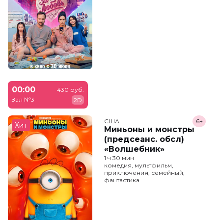
00:00
430 руб.
Зал №3
2D
США
6+
Хит
Миньоны и монстры
(предсеанс. обсл)
«Волшебник»
1 ч 30 мин
комедия, мультфильм,
приключения, семейный,
фантастика