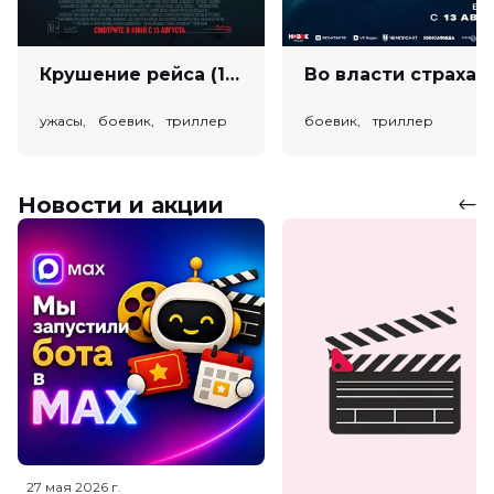
Крушение рейса (18+)
Во власт
ужасы, боевик, триллер
боевик, триллер
Новости и акции
27 мая 2026
г.