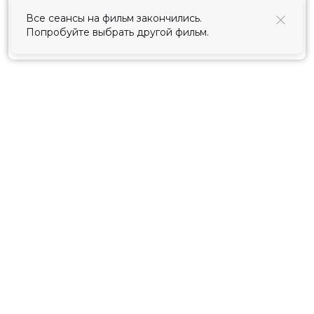
использования cookies
.
Все сеансы на фильм закончились.
Попробуйте выбрать другой фильм.
Принять
Расписание
Скоро в кино
Киноблог
Тарифы
Новости и акции