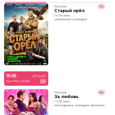
Россия
12+
Старый орёл
1 ч 34 мин
семейный, комедия
15:05
470 руб.
Зал №6 LUMEN
2D
Россия
16+
За любовь
1 ч 32 мин
мелодрама, комедия, фэнтези