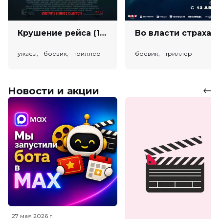
Крушение рейса (18+)
Во власт
ужасы, боевик, триллер
боевик, триллер
Новости и акции
27 мая 2026
г.