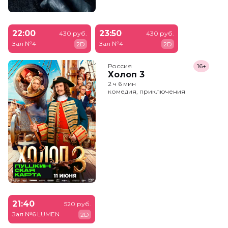
22:00
23:50
430 руб.
430 руб.
Зал №4
Зал №4
2D
2D
Россия
16+
Холоп 3
2 ч 6 мин
комедия, приключения
21:40
520 руб.
Зал №6 LUMEN
2D