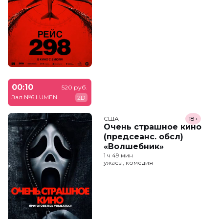
00:10
520 руб.
Зал №6 LUMEN
2D
США
18+
Очень страшное кино
(предсеанс. обсл)
«Волшебник»
1 ч 49 мин
ужасы, комедия