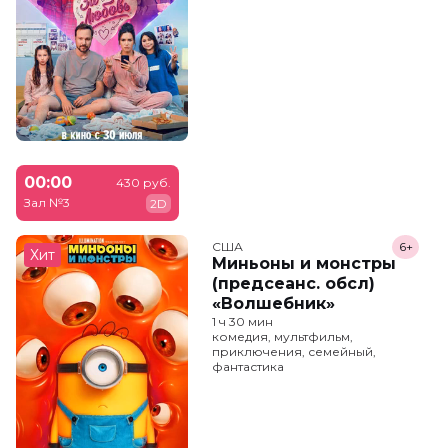
00:00
430 руб.
Зал №3
2D
США
6+
Хит
Миньоны и монстры
(предсеанс. обсл)
«Волшебник»
1 ч 30 мин
комедия, мультфильм,
приключения, семейный,
фантастика