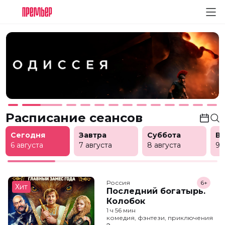
Расписание сеансов
Сегодня
Завтра
Суббота
В
6 августа
7 августа
8 августа
9 
Россия
6+
Хит
Последний богатырь.
Колобок
1 ч 56 мин
комедия, фэнтези, приключения