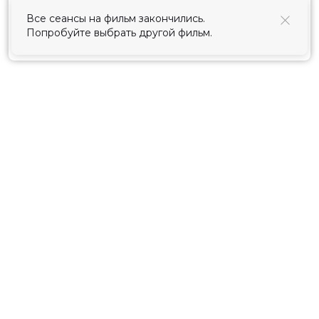
использования cookies
.
Все сеансы на фильм закончились.
Попробуйте выбрать другой фильм.
Принять
Расписание
Скоро в кино
Киноблог
Тарифы
Новости и акции