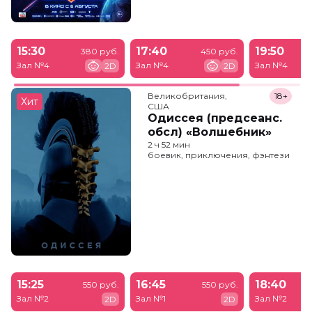
15:30
17:40
19:50
380 руб.
450 руб.
Зал №4
Зал №4
Зал №4
2D
2D
Великобритания,

18+
Хит
США
Одиссея (предсеанс.
обсл) «Волшебник»
2 ч 52 мин
боевик, приключения, фэнтези
15:25
16:45
18:40
550 руб.
550 руб.
Зал №2
Зал №1
Зал №2
2D
2D