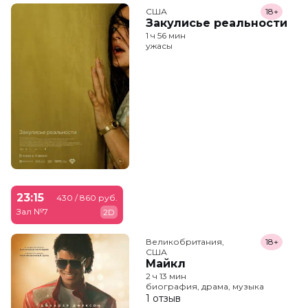
США
18+
Закулисье реальности
1 ч 56 мин
ужасы
23:15
430 / 860 руб.
Зал №7
2D
Великобритания,

18+
США
Майкл
2 ч 13 мин
биография, драма, музыка
1 отзыв