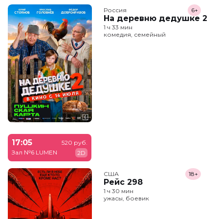
Россия
6+
На деревню дедушке 2
1 ч 33 мин
комедия, семейный
17:05
520 руб.
Зал №6 LUMEN
2D
США
18+
Рейс 298
1 ч 30 мин
ужасы, боевик