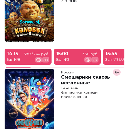
2 отзыва
14:15
15:00
15:45
380 / 760 руб.
380 руб.
Зал №8
Зал №3
Зал №5 LUM
2D
2D
Россия
6+
Смешарики сквозь
вселенные
1 ч 46 мин
фантастика, комедия,
приключения