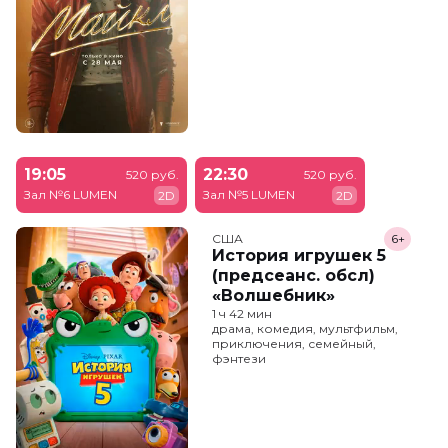
19:05
22:30
520 руб.
520 руб.
Зал №6 LUMEN
Зал №5 LUMEN
2D
2D
США
6+
История игрушек 5
(предсеанс. обсл)
«Волшебник»
1 ч 42 мин
драма, комедия, мультфильм,
приключения, семейный,
фэнтези