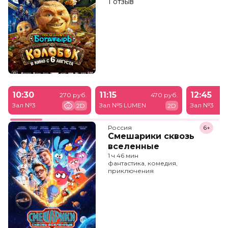
1 отзыв
10:30
11:15
12:45
270 руб.
470 руб.
Зал №3
Зал №5 LUMEN
Зал №3
2D
2D
Россия
6+
Смешарики сквозь
вселенные
1 ч 46 мин
фантастика, комедия,
приключения