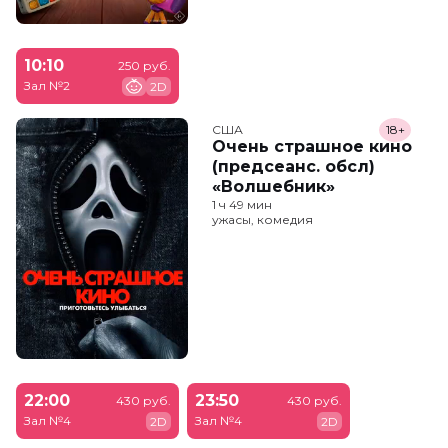
10:10
250 руб.
Зал №2
2D
США
18+
Очень страшное кино
(предсеанс. обсл)
«Волшебник»
1 ч 49 мин
ужасы, комедия
22:00
23:50
430 руб.
430 руб.
Зал №4
Зал №4
2D
2D