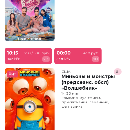
10:15
00:00
250 / 500 руб.
430 руб.
Зал №8
Зал №3
2D
2D
США
6+
Хит
Миньоны и монстры
(предсеанс. обсл)
«Волшебник»
1 ч 30 мин
комедия, мультфильм,
приключения, семейный,
фантастика