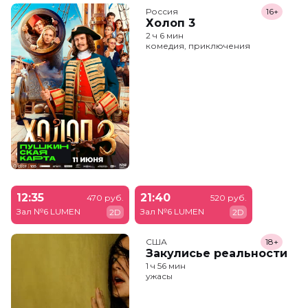
Россия
16+
Холоп 3
2 ч 6 мин
комедия, приключения
12:35
21:40
470 руб.
520 руб.
Зал №6 LUMEN
Зал №6 LUMEN
2D
2D
США
18+
Закулисье реальности
1 ч 56 мин
ужасы