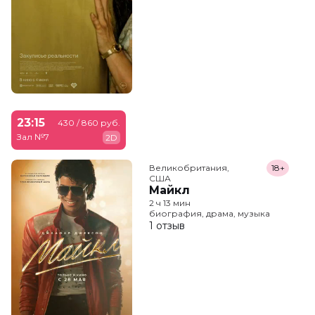
23:15
430 / 860 руб.
Зал №7
2D
Великобритания,

18+
США
Майкл
2 ч 13 мин
биография, драма, музыка
1 отзыв