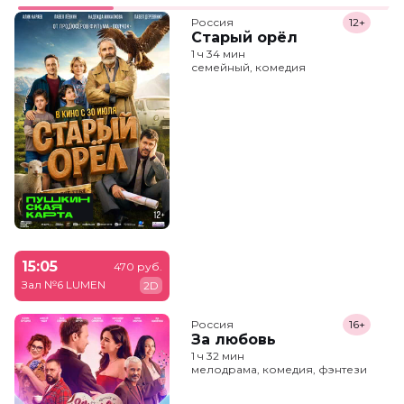
Россия
12+
Старый орёл
1 ч 34 мин
семейный, комедия
15:05
470 руб.
Зал №6 LUMEN
2D
Россия
16+
За любовь
1 ч 32 мин
мелодрама, комедия, фэнтези