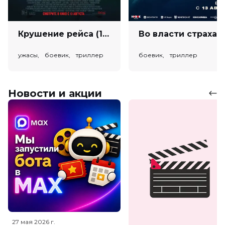
Крушение рейса (18+)
Во власт
ужасы, боевик, триллер
боевик, триллер
Новости и акции
27 мая 2026
г.