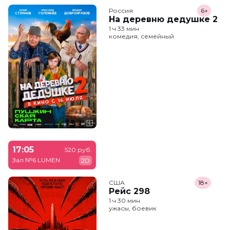
Россия
6+
На деревню дедушке 2
1 ч 33 мин
комедия, семейный
17:05
520 руб.
Зал №6 LUMEN
2D
США
18+
Рейс 298
1 ч 30 мин
ужасы, боевик