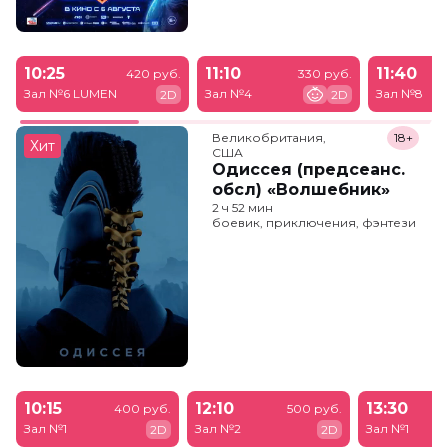
10:25
11:10
11:40
420 руб.
330 руб.
Зал №6 LUMEN
Зал №4
Зал №8
2D
2D
Великобритания,

18+
Хит
США
Одиссея (предсеанс.
обсл) «Волшебник»
2 ч 52 мин
боевик, приключения, фэнтези
10:15
12:10
13:30
400 руб.
500 руб.
Зал №1
Зал №2
Зал №1
2D
2D