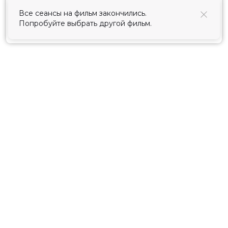
использования cookies
.
Все сеансы на фильм закончились.
Попробуйте выбрать другой фильм.
Принять
Расписание
Скоро в кино
Киноблог
Тарифы
Новости и акции