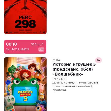
00:10
520 руб.
Зал №6 LUMEN
2D
США
6+
История игрушек 5
(предсеанс. обсл)
«Волшебник»
1 ч 42 мин
драма, комедия, мультфильм,
приключения, семейный,
фэнтези