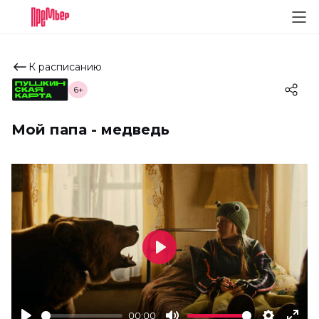
К расписанию
6+
Мой папа - медведь
Play
00:00