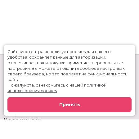
Сайт кинотеатра использует cookies для вашего
удобства: сохраняет данные для авторизации,
отслеживает ваши покупки, применяет персональные
настройки.
Вы можете отключить cookies в настройках
своего браузера, но это повлияет на функциональность
сайта.
Пожалуйста, ознакомьтесь с нашей
политикой
использования cookies
.
Расписание
Скоро в кино
Принять
Киноблог
Тарифы
Новости и акции
Служба поддержки