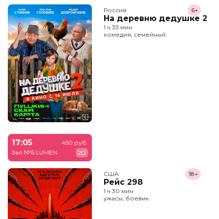
Россия
6+
На деревню дедушке 2
1 ч 33 мин
комедия, семейный
17:05
450 руб.
Зал №6 LUMEN
2D
США
18+
Рейс 298
1 ч 30 мин
ужасы, боевик