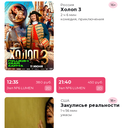
Россия
16+
Холоп 3
2 ч 6 мин
комедия, приключения
12:35
21:40
380 руб.
450 руб.
Зал №6 LUMEN
Зал №6 LUMEN
2D
2D
США
18+
Закулисье реальности
1 ч 56 мин
ужасы