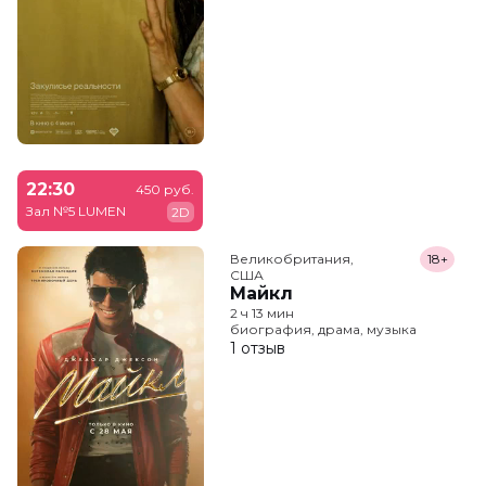
22:30
450 руб.
Зал №5 LUMEN
2D
Великобритания,

18+
США
Майкл
2 ч 13 мин
биография, драма, музыка
1 отзыв