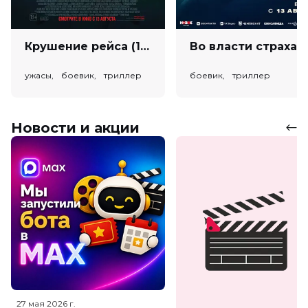
Крушение рейса (18+)
Во власт
ужасы, боевик, триллер
боевик, триллер
Новости и акции
27 мая 2026
г.