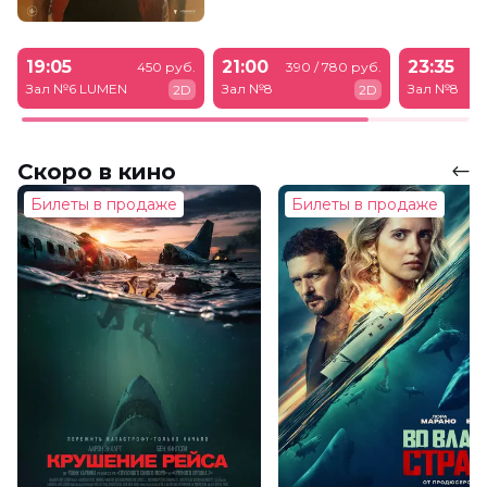
19:05
21:00
23:35
450 руб.
390 / 780 руб.
39
Зал №6 LUMEN
Зал №8
Зал №8
2D
2D
Скоро в кино
Билеты в продаже
Билеты в продаже