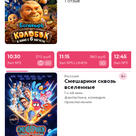
1 отзыв
10:30
11:15
12:45
270 руб.
380 руб.
Зал №3
Зал №5 LUMEN
Зал №3
2D
2D
Россия
6+
Смешарики сквозь
вселенные
1 ч 46 мин
фантастика, комедия,
приключения