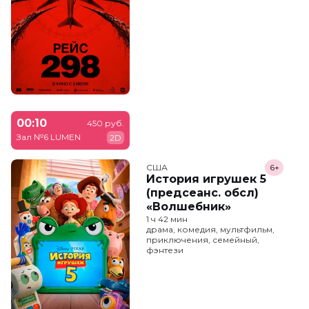
00:10
450 руб.
Зал №6 LUMEN
2D
США
6+
История игрушек 5
(предсеанс. обсл)
«Волшебник»
1 ч 42 мин
драма, комедия, мультфильм,
приключения, семейный,
фэнтези