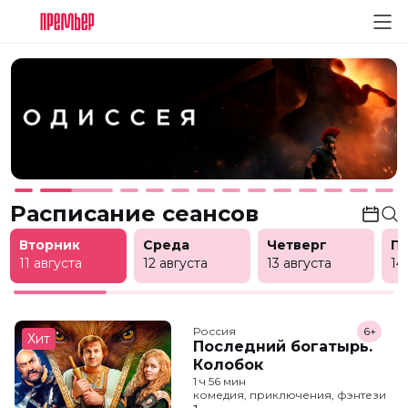
Расписание сеансов
Вторник
Среда
Четверг
П
11 августа
12 августа
13 августа
14
Россия
6+
Хит
Последний богатырь.
Колобок
1 ч 56 мин
комедия, приключения, фэнтези