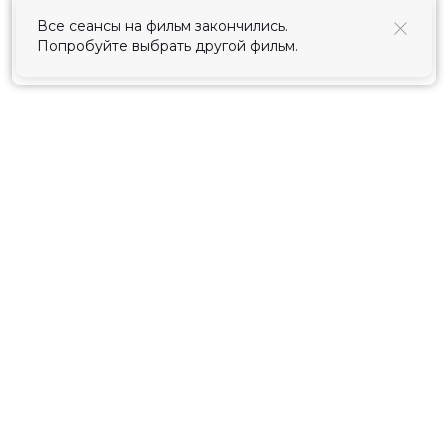
использования cookies
.
Все сеансы на фильм закончились.
Попробуйте выбрать другой фильм.
Принять
Расписание
Скоро в кино
Киноблог
Тарифы
Новости и акции