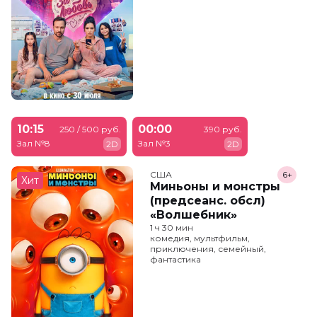
10:15
00:00
250 / 500 руб.
390 руб.
Зал №8
Зал №3
2D
2D
США
6+
Хит
Миньоны и монстры
(предсеанс. обсл)
«Волшебник»
1 ч 30 мин
комедия, мультфильм,
приключения, семейный,
фантастика