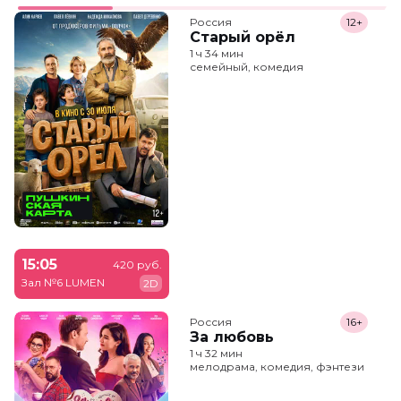
Россия
12+
Старый орёл
1 ч 34 мин
семейный, комедия
15:05
420 руб.
Зал №6 LUMEN
2D
Россия
16+
За любовь
1 ч 32 мин
мелодрама, комедия, фэнтези