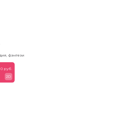
ь
дия, фэнтези
0 руб.
2D