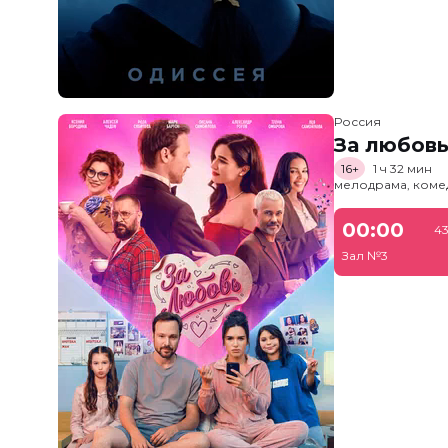
Россия
За любов
16+
1 ч 32 мин
мелодрама, коме
00:00
43
Зал №3