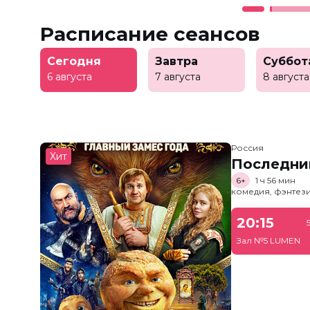
Расписание сеансов
Сегодня
Завтра
Суббот
6 августа
7 августа
8 августа
Россия
Хит
Последни
6+
1 ч 56 мин
комедия, фэнтез
20:15
Зал №5 LUMEN