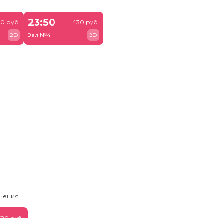
23:50
0 руб.
430 руб.
2D
Зал №4
2D
чения
520 руб.