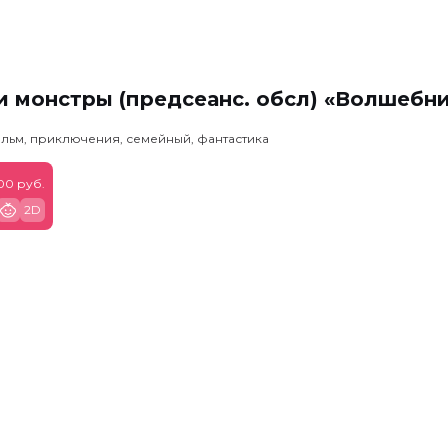
 монстры (предсеанс. обсл) «Волшебн
льм, приключения, семейный, фантастика
900 руб.
2D