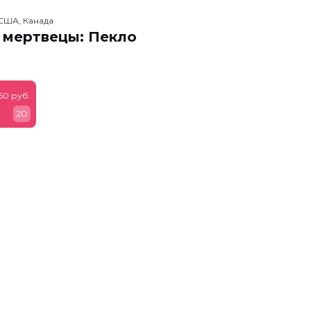
США, Канада
 мертвецы: Пекло
60 руб.
2D