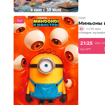
США
Хит
Миньоны и
6+
1 ч 30 мин
комедия, мультфи
21:25
450 / 
Зал №7