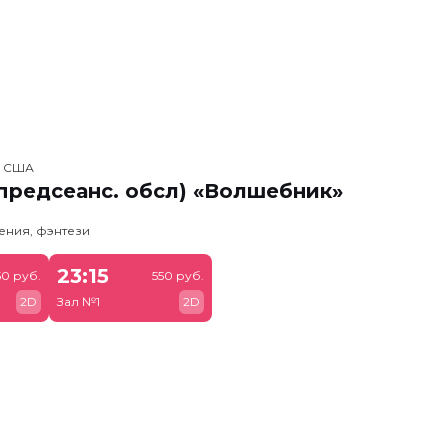
, США
предсеанс. обсл) «Волшебник»
ения, фэнтези
23:15
50 руб.
550 руб.
2D
Зал №1
2D