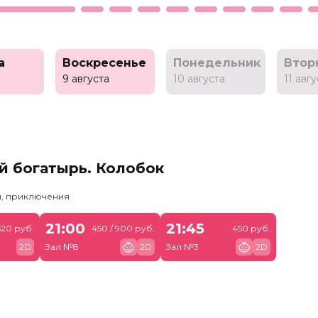
а
Воскресенье
Понедельник
Втор
9 августа
10 августа
11 авг
й богатырь. Колобок
и, приключения
21:00
21:45
520 руб.
450 / 900 руб.
450 руб.
2D
Зал №8
2D
Зал №3
2D