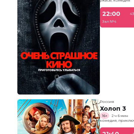
ужасы, комедия
22:00
43
Зал №4
Россия
Холоп 3
16+
2 ч 6 мин
комедия, приклю
21:40