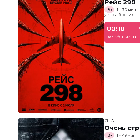
Рейс 298
18+
1 ч 30 мин
ужасы, боевик
00:10
Зал №6 LUMEN
США
Очень стр
18+
1 ч 49 мин