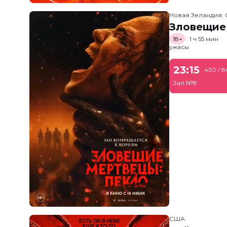
Новая Зеландия, 
Зловещие
18+
1 ч 55 мин
ужасы
23:15
430 / 8
Зал №8
США