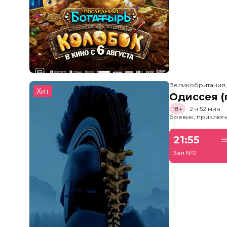
Великобритания
Хит
Одиссея (
18+
2 ч 52 мин
боевик, приключ
21:55
5
Зал №2