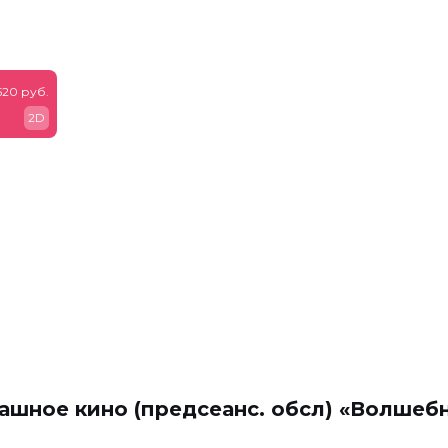
520 руб.
2D
ашное кино (предсеанс. обсл) «Волшеб