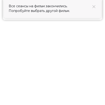
использования cookies
.
Все сеансы на фильм закончились.
Попробуйте выбрать другой фильм.
Принять
Расписание
Скоро в кино
Киноблог
Тарифы
Новости и акции