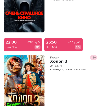
22:00
23:50
430 руб.
430 руб.
Зал №4
Зал №4
2D
2D
Россия
16+
Холоп 3
2 ч 6 мин
комедия, приключения