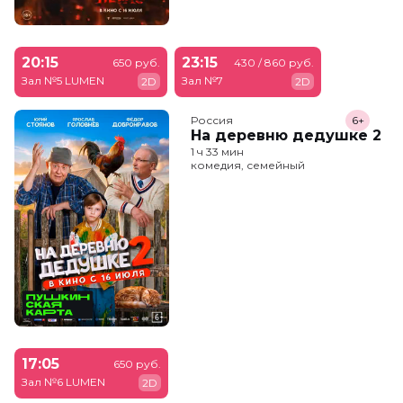
20:15
23:15
650 руб.
430 / 860 руб.
Зал №5 LUMEN
Зал №7
2D
2D
Россия
6+
На деревню дедушке 2
1 ч 33 мин
комедия, семейный
17:05
650 руб.
Зал №6 LUMEN
2D