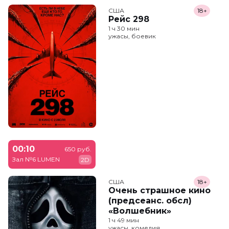
США
18+
Рейс 298
1 ч 30 мин
ужасы, боевик
00:10
650 руб.
Зал №6 LUMEN
2D
США
18+
Очень страшное кино
(предсеанс. обсл)
«Волшебник»
1 ч 49 мин
ужасы, комедия