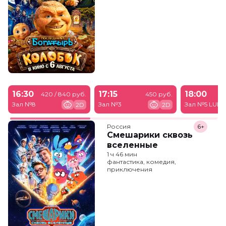
16:30
17:15
18:00
420 / 840 руб.
450 руб.
Зал №8
Зал №3
Зал №5 LUM
2D
2D
Россия
6+
Смешарики сквозь
вселенные
1 ч 46 мин
фантастика, комедия,
приключения