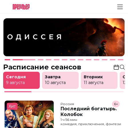
Расписание сеансов
Сегодня
Завтра
Вторник
С
9 августа
10 августа
11 августа
12
Россия
6+
Хит
Последний богатырь.
Колобок
1 ч 56 мин
комедия, приключения, фэнтези