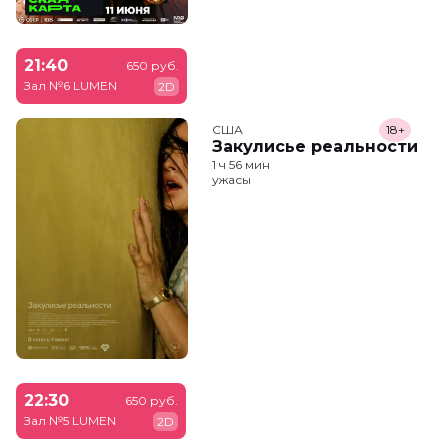
21:40
650 руб.
Зал №6 LUMEN
2D
США
18+
Закулисье реальности
1 ч 56 мин
ужасы
22:30
650 руб.
Зал №5 LUMEN
2D