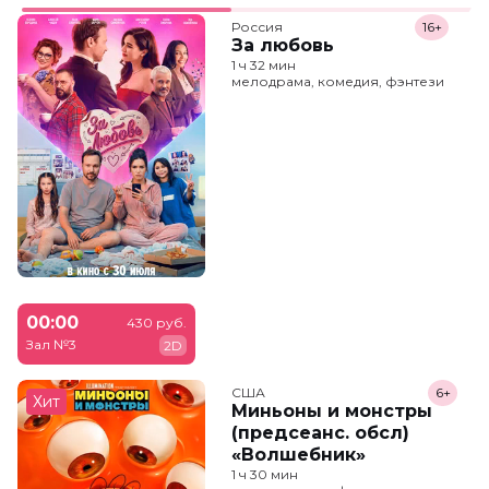
Россия
16+
За любовь
1 ч 32 мин
мелодрама, комедия, фэнтези
00:00
430 руб.
Зал №3
2D
США
6+
Хит
Миньоны и монстры
(предсеанс. обсл)
«Волшебник»
1 ч 30 мин