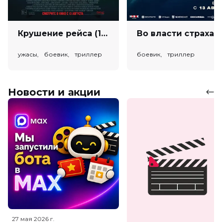
Крушение рейса (18+)
Во власт
ужасы, боевик, триллер
боевик, триллер
Новости и акции
27 мая 2026
г.