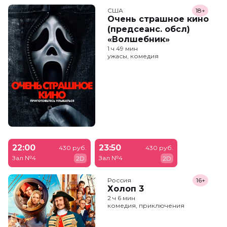
США
18+
Очень страшное кино
(предсеанс. обсл)
«Волшебник»
1 ч 49 мин
ужасы, комедия
22:00
23:50
430 руб.
430 руб.
Зал №4
Зал №4
2D
2D
Россия
16+
Холоп 3
2 ч 6 мин
комедия, приключения