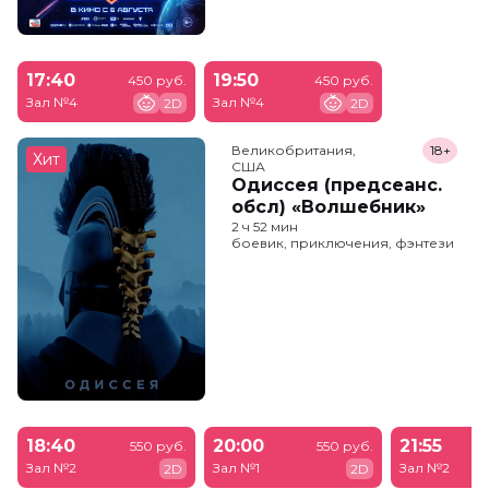
17:40
19:50
450 руб.
450 руб.
Зал №4
Зал №4
2D
2D
Великобритания,

18+
Хит
США
Одиссея (предсеанс.
обсл) «Волшебник»
2 ч 52 мин
боевик, приключения, фэнтези
18:40
20:00
21:55
550 руб.
550 руб.
Зал №2
Зал №1
Зал №2
2D
2D