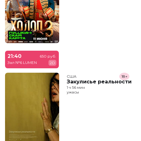
21:40
650 руб.
Зал №6 LUMEN
2D
США
18+
Закулисье реальности
1 ч 56 мин
ужасы