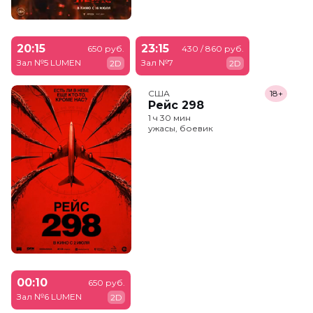
20:15
23:15
650 руб.
430 / 860 руб.
Зал №5 LUMEN
Зал №7
2D
2D
США
18+
Рейс 298
1 ч 30 мин
ужасы, боевик
00:10
650 руб.
Зал №6 LUMEN
2D