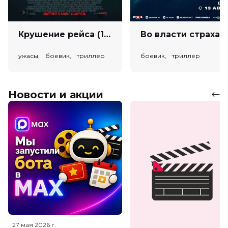
Крушение рейса (18+)
Во власт
ужасы, боевик, триллер
боевик, триллер
Новости и акции
27 мая 2026
г.