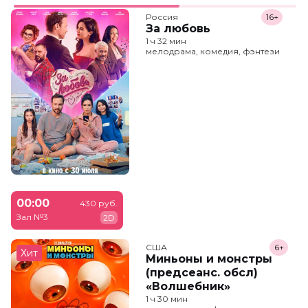
Россия
16+
За любовь
1 ч 32 мин
мелодрама, комедия, фэнтези
00:00
430 руб.
Зал №3
2D
США
6+
Хит
Миньоны и монстры
(предсеанс. обсл)
«Волшебник»
1 ч 30 мин