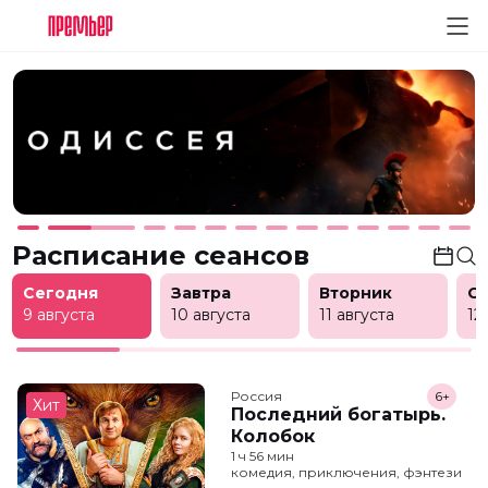
Расписание сеансов
Сегодня
Завтра
Вторник
С
9 августа
10 августа
11 августа
12
Россия
6+
Хит
Последний богатырь.
Колобок
1 ч 56 мин
комедия, приключения, фэнтези