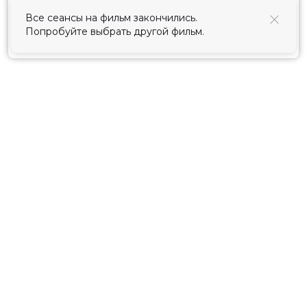
использования cookies
.
Все сеансы на фильм закончились.
Попробуйте выбрать другой фильм.
Принять
Расписание
Скоро в кино
Киноблог
Тарифы
Новости и акции