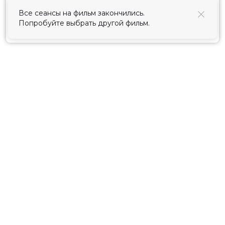
использования cookies
.
Все сеансы на фильм закончились.
Попробуйте выбрать другой фильм.
Принять
Расписание
Скоро в кино
Киноблог
Тарифы
Новости и акции