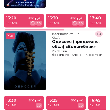
13:20
15:30
17:40
420 руб.
420 руб.
Зал №4
Зал №4
Зал №4
2D
2D
Великобритания,

18+
Хит
США
Одиссея (предсеанс.
обсл) «Волшебник»
2 ч 52 мин
боевик, приключения, фэнтези
13:30
15:25
16:45
500 руб.
550 руб.
Зал №1
Зал №2
Зал №1
2D
2D