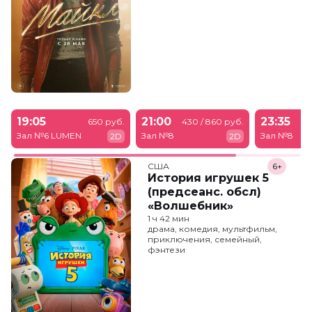
19:05
21:00
23:35
650 руб.
430 / 860 руб.
43
Зал №6 LUMEN
Зал №8
Зал №8
2D
2D
США
6+
История игрушек 5
(предсеанс. обсл)
«Волшебник»
1 ч 42 мин
драма, комедия, мультфильм,
приключения, семейный,
фэнтези