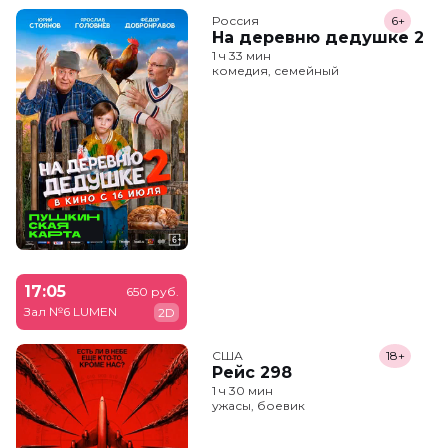
Россия
6+
На деревню дедушке 2
1 ч 33 мин
комедия, семейный
17:05
650 руб.
Зал №6 LUMEN
2D
США
18+
Рейс 298
1 ч 30 мин
ужасы, боевик