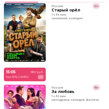
Россия
12+
Старый орёл
1 ч 34 мин
семейный, комедия
15:05
580 руб.
Зал №6 LUMEN
2D
Россия
16+
За любовь
1 ч 32 мин
мелодрама, комедия, фэнтези