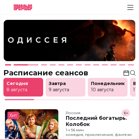
Расписание сеансов
Сегодня
Завтра
Понедельник
В
8 августа
9 августа
10 августа
11
Россия
6+
Хит
Последний богатырь.
Колобок
1 ч 56 мин
комедия, приключения, фэнтези