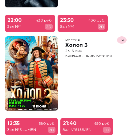
22:00
23:50
430 руб.
430 руб.
Зал №4
Зал №4
2D
2D
Россия
16+
Холоп 3
2 ч 6 мин
комедия, приключения
12:35
21:40
580 руб.
650 руб.
Зал №6 LUMEN
Зал №6 LUMEN
2D
2D