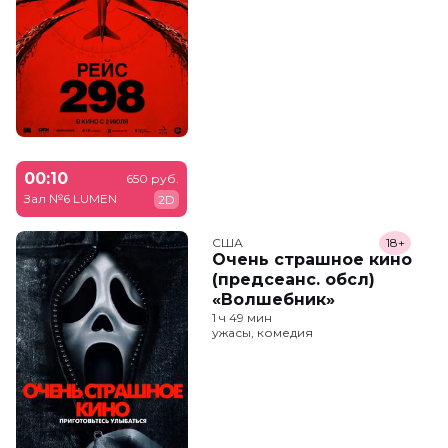
00:10
650 руб.
Зал №6 LUMEN
2D
США
18+
Очень страшное кино
(предсеанс. обсл)
«Волшебник»
1 ч 49 мин
ужасы, комедия