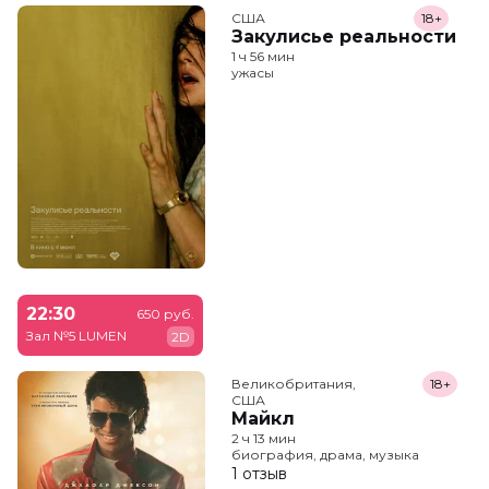
США
18+
Закулисье реальности
1 ч 56 мин
ужасы
22:30
650 руб.
Зал №5 LUMEN
2D
Великобритания,

18+
США
Майкл
2 ч 13 мин
биография, драма, музыка
1 отзыв