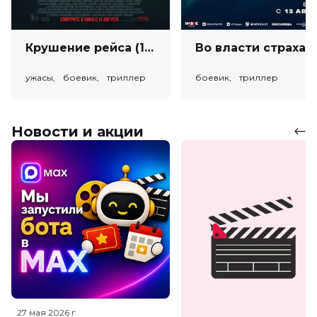
Крушение рейса (18+)
Во власт
ужасы, боевик, триллер
боевик, триллер
Новости и акции
27 мая 2026
г.