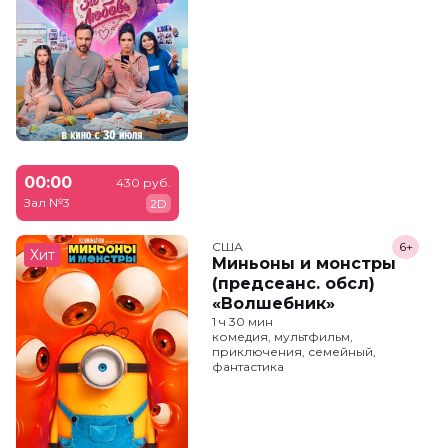
00:00
430 руб.
Зал №3
2D
США
6+
Хит
Миньоны и монстры
(предсеанс. обсл)
«Волшебник»
1 ч 30 мин
комедия, мультфильм,
приключения, семейный,
фантастика