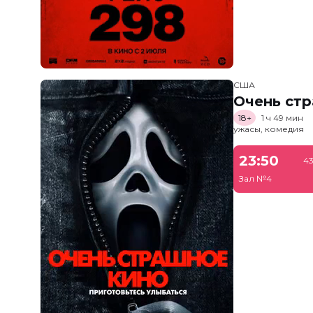
США
Очень стр
18+
1 ч 49 мин
ужасы, комедия
23:50
43
Зал №4