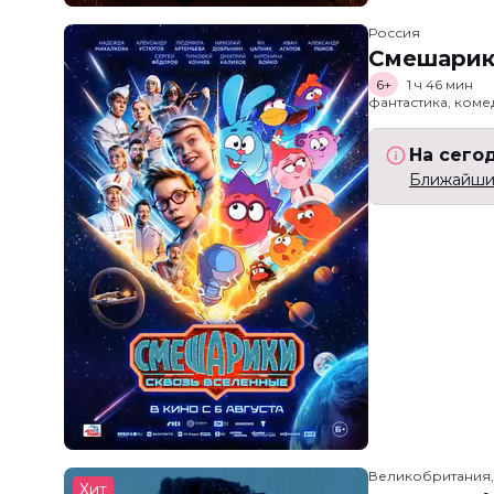
Россия
Смешарик
6+
1 ч 46 мин
фантастика, ком
На сего
Ближайший
Великобритания
Хит