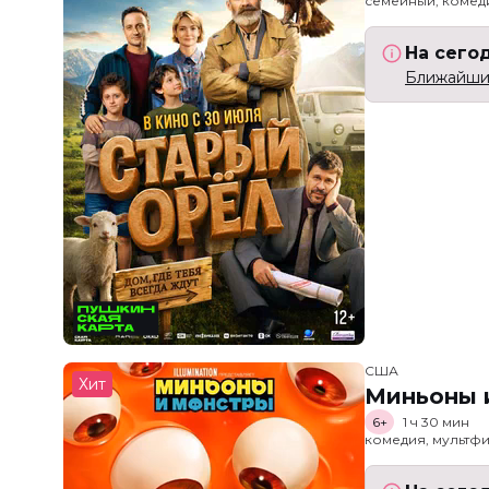
семейный, комед
На сего
Ближайший
США
Хит
Миньоны и
6+
1 ч 30 мин
комедия, мультфи