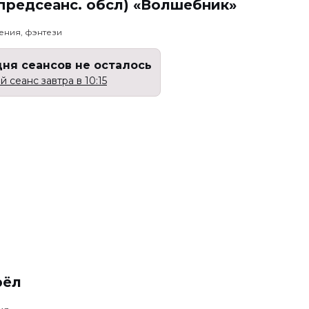
предсеанс. обсл) «Волшебник»
ения, фэнтези
дня сеансов не осталось
 сеанс завтра в 10:15
рёл