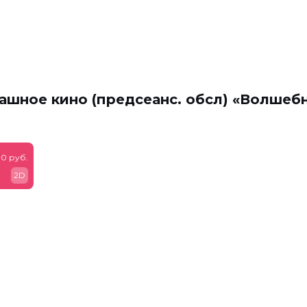
ашное кино (предсеанс. обсл) «Волшеб
0 руб.
2D