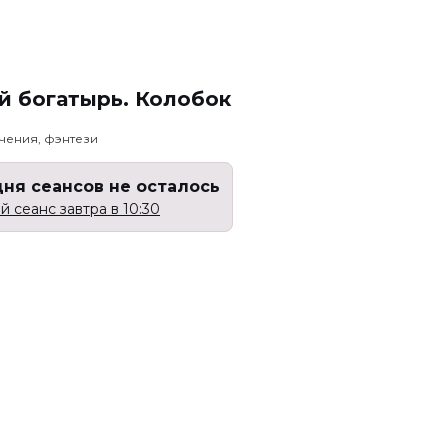
й богатырь. Колобок
чения, фэнтези
дня сеансов не осталось
 сеанс завтра в 10:30