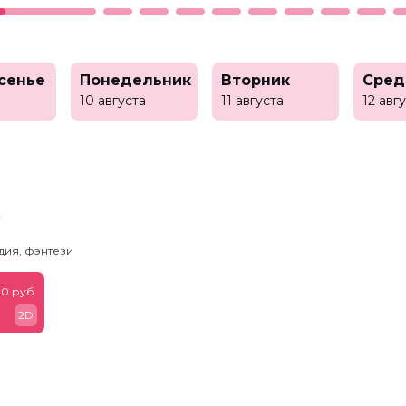
сенье
Понедельник
Вторник
Сред
10 августа
11 августа
12 авг
ь
дия, фэнтези
0 руб.
2D