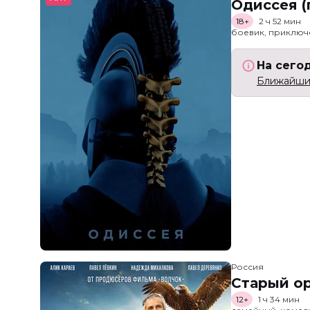
Одиссея (
18+
2 ч 52 мин
боевик, приключ
На сего
Ближайший
Россия
Старый о
12+
1 ч 34 мин