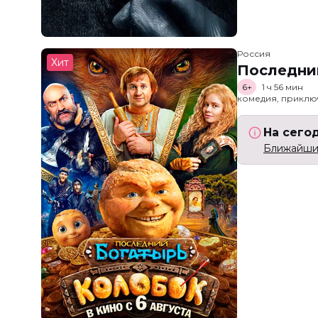
Россия
Хит
Последни
6+
1 ч 56 мин
комедия, приклю
На сего
Ближайший