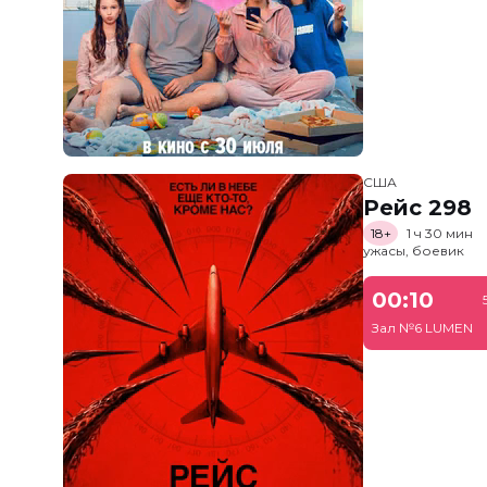
США
Рейс 298
18+
1 ч 30 мин
ужасы, боевик
00:10
Зал №6 LUMEN