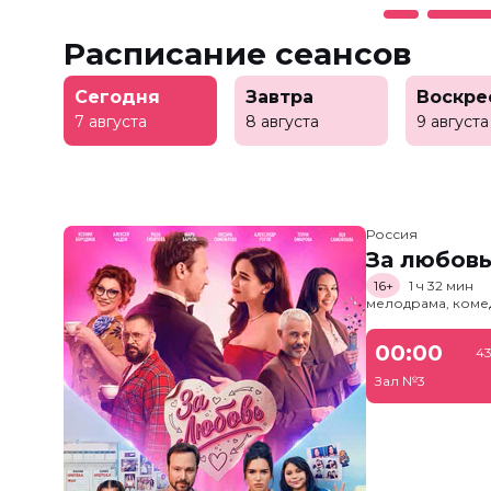
Расписание сеансов
Сегодня
Завтра
Воскре
7 августа
8 августа
9 августа
Россия
За любов
16+
1 ч 32 мин
мелодрама, коме
00:00
43
Зал №3