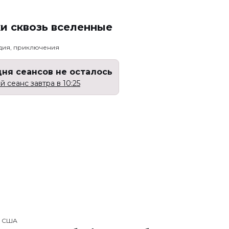
и сквозь вселенные
едия, приключения
дня сеансов не осталось
 сеанс завтра в 10:25
, США