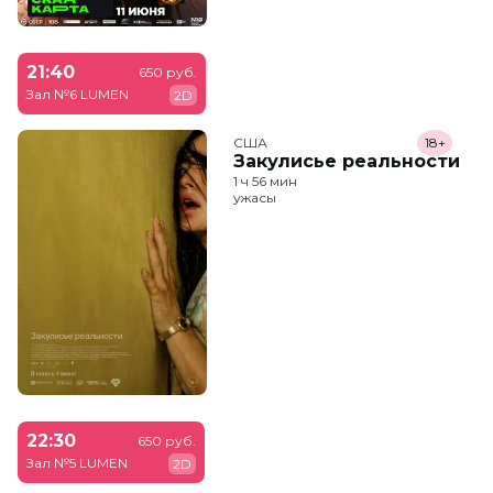
21:40
650 руб.
Зал №6 LUMEN
2D
США
18+
Закулисье реальности
1 ч 56 мин
ужасы
22:30
650 руб.
Зал №5 LUMEN
2D