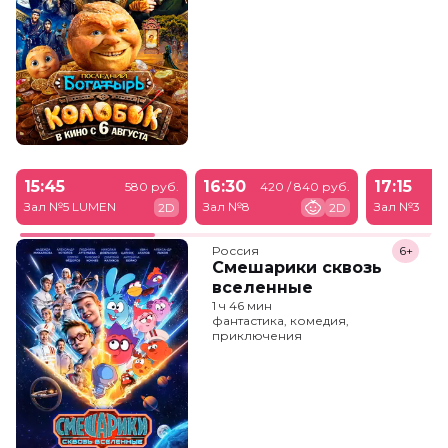
15:45
16:30
17:15
580 руб.
420 / 840 руб.
Зал №5 LUMEN
Зал №8
Зал №3
2D
2D
Россия
6+
Смешарики сквозь
вселенные
1 ч 46 мин
фантастика, комедия,
приключения