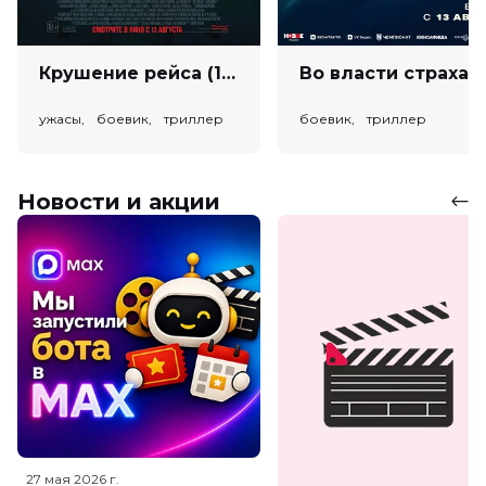
Крушение рейса (18+)
Во власт
ужасы, боевик, триллер
боевик, триллер
Новости и акции
27 мая 2026
г.