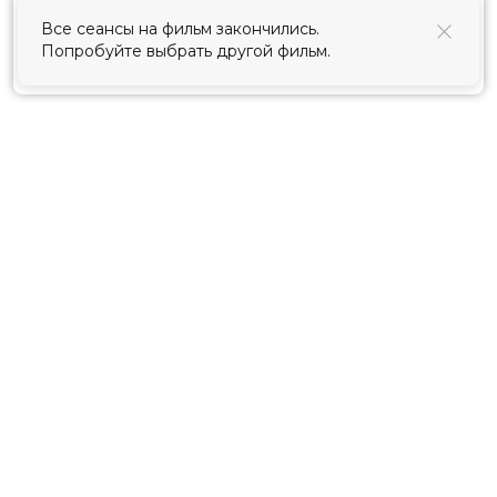
использования cookies
.
Все сеансы на фильм закончились.
Попробуйте выбрать другой фильм.
Принять
Расписание
Скоро в кино
Киноблог
Тарифы
Новости и акции