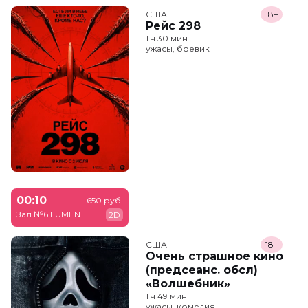
США
18+
Рейс 298
1 ч 30 мин
ужасы, боевик
00:10
650 руб.
Зал №6 LUMEN
2D
США
18+
Очень страшное кино
(предсеанс. обсл)
«Волшебник»
1 ч 49 мин
ужасы, комедия