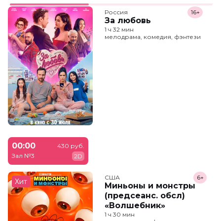
Россия
16+
За любовь
1 ч 32 мин
мелодрама, комедия, фэнтези
00:00
430 руб.
Зал №3
2D
США
6+
Хит
Миньоны и монстры
(предсеанс. обсл)
«Волшебник»
1 ч 30 мин