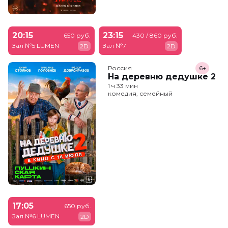
20:15
23:15
650 руб.
430 / 860 руб.
Зал №5 LUMEN
Зал №7
2D
2D
Россия
6+
На деревню дедушке 2
1 ч 33 мин
комедия, семейный
17:05
650 руб.
Зал №6 LUMEN
2D