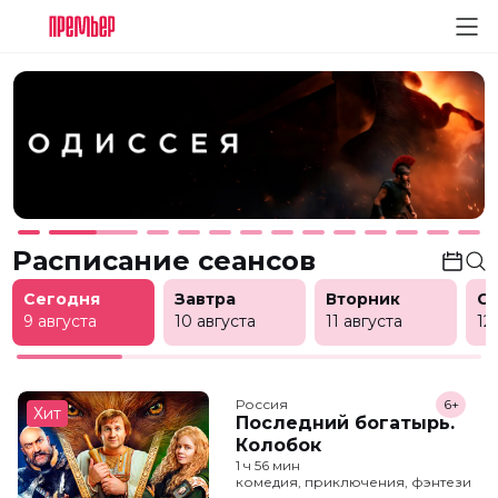
Расписание сеансов
Сегодня
Завтра
Вторник
С
9 августа
10 августа
11 августа
12
Россия
6+
Хит
Последний богатырь.
Колобок
1 ч 56 мин
комедия, приключения, фэнтези