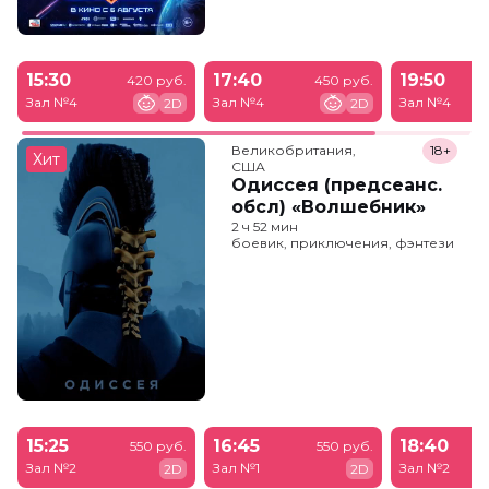
15:30
17:40
19:50
420 руб.
450 руб.
Зал №4
Зал №4
Зал №4
2D
2D
Великобритания,

18+
Хит
США
Одиссея (предсеанс.
обсл) «Волшебник»
2 ч 52 мин
боевик, приключения, фэнтези
15:25
16:45
18:40
550 руб.
550 руб.
Зал №2
Зал №1
Зал №2
2D
2D