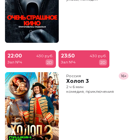
22:00
23:50
430 руб.
430 руб.
Зал №4
Зал №4
2D
2D
Россия
16+
Холоп 3
2 ч 6 мин
комедия, приключения