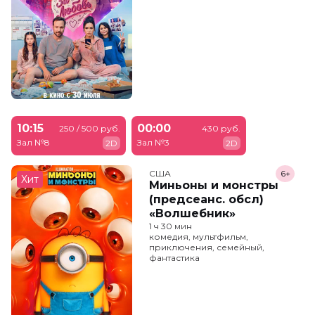
10:15
00:00
250 / 500 руб.
430 руб.
Зал №8
Зал №3
2D
2D
США
6+
Хит
Миньоны и монстры
(предсеанс. обсл)
«Волшебник»
1 ч 30 мин
комедия, мультфильм,
приключения, семейный,
фантастика