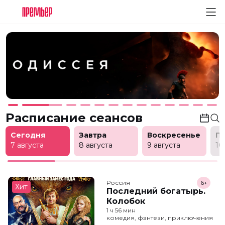
Расписание сеансов
Сегодня
Завтра
Воскресенье
П
7 августа
8 августа
9 августа
10
Россия
6+
Хит
Последний богатырь.
Колобок
1 ч 56 мин
комедия, фэнтези, приключения