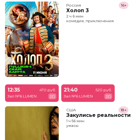
Россия
16+
Холоп 3
2 ч 6 мин
комедия, приключения
12:35
21:40
470 руб.
520 руб.
Зал №6 LUMEN
Зал №6 LUMEN
2D
2D
США
18+
Закулисье реальности
1 ч 56 мин
ужасы