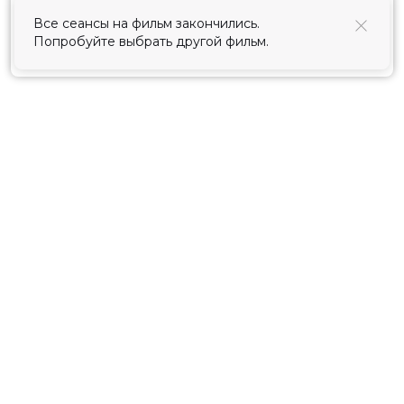
использования cookies
.
Принять
Расписание
Скоро в кино
Киноблог
Тарифы
Новости и акции