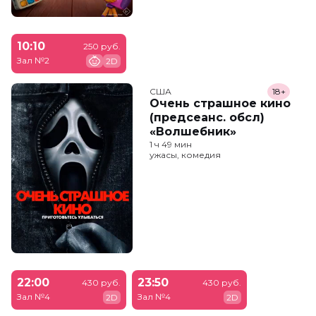
10:10
250 руб.
Зал №2
2D
США
18+
Очень страшное кино
(предсеанс. обсл)
«Волшебник»
1 ч 49 мин
ужасы, комедия
22:00
23:50
430 руб.
430 руб.
Зал №4
Зал №4
2D
2D