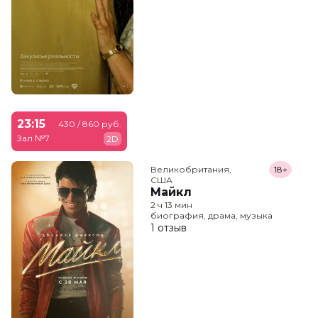
23:15
430 / 860 руб.
Зал №7
2D
Великобритания,

18+
США
Майкл
2 ч 13 мин
биография, драма, музыка
1 отзыв