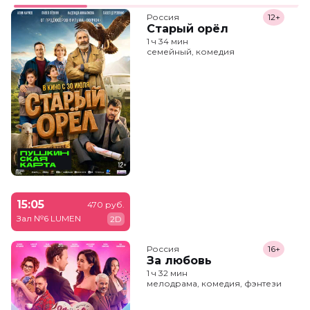
Россия
12+
Старый орёл
1 ч 34 мин
семейный, комедия
15:05
470 руб.
Зал №6 LUMEN
2D
Россия
16+
За любовь
1 ч 32 мин
мелодрама, комедия, фэнтези