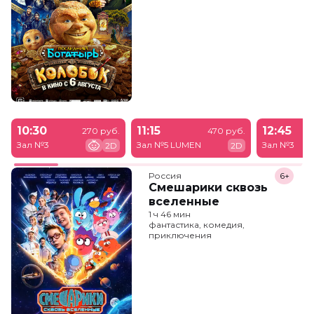
10:30
11:15
12:45
270 руб.
470 руб.
Зал №3
Зал №5 LUMEN
Зал №3
2D
2D
Россия
6+
Смешарики сквозь
вселенные
1 ч 46 мин
фантастика, комедия,
приключения