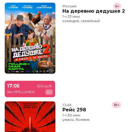
Россия
6+
На деревню дедушке 2
1 ч 33 мин
комедия, семейный
17:05
520 руб.
Зал №6 LUMEN
2D
США
18+
Рейс 298
1 ч 30 мин
ужасы, боевик