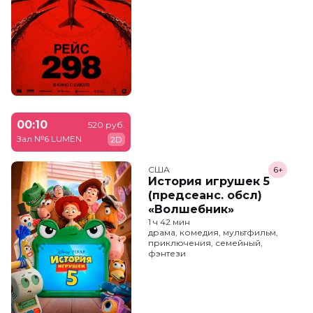
00:10
520 руб.
Зал №6 LUMEN
2D
США
6+
История игрушек 5
(предсеанс. обсл)
«Волшебник»
1 ч 42 мин
драма, комедия, мультфильм,
приключения, семейный,
фэнтези