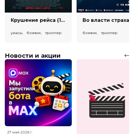
Крушение рейса (18+)
Во власт
ужасы, боевик, триллер
боевик, триллер
Новости и акции
27 мая 2026
г.