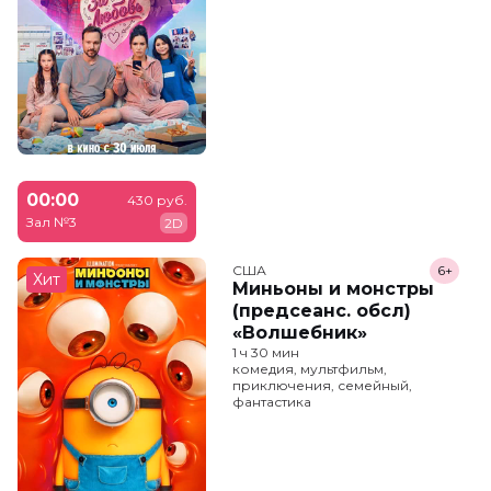
00:00
430 руб.
Зал №3
2D
США
6+
Хит
Миньоны и монстры
(предсеанс. обсл)
«Волшебник»
1 ч 30 мин
комедия, мультфильм,
приключения, семейный,
фантастика