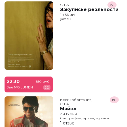
США
18+
Закулисье реальности
1 ч 56 мин
ужасы
22:30
650 руб.
Зал №5 LUMEN
2D
Великобритания,

18+
США
Майкл
2 ч 13 мин
биография, драма, музыка
1 отзыв