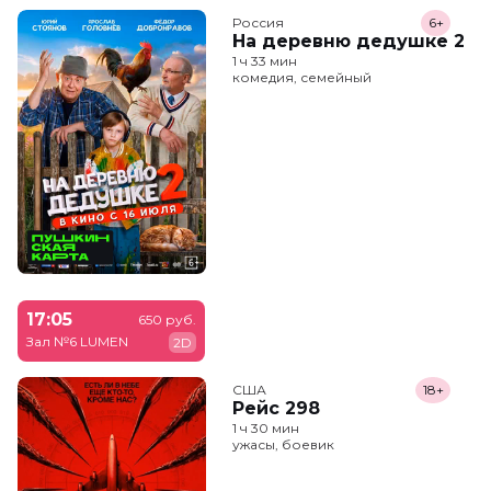
Россия
6+
На деревню дедушке 2
1 ч 33 мин
комедия, семейный
17:05
650 руб.
Зал №6 LUMEN
2D
США
18+
Рейс 298
1 ч 30 мин
ужасы, боевик