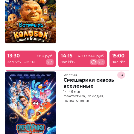
13:30
14:15
15:00
580 руб.
420 / 840 руб.
Зал №5 LUMEN
Зал №8
Зал №3
2D
2D
Россия
6+
Смешарики сквозь
вселенные
1 ч 46 мин
фантастика, комедия,
приключения