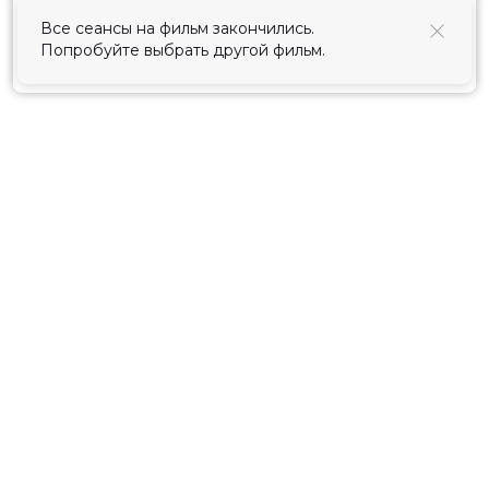
использования cookies
.
Все сеансы на фильм закончились.
Попробуйте выбрать другой фильм.
Принять
Расписание
Скоро в кино
Киноблог
Тарифы
Новости и акции