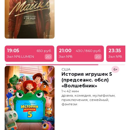
19:05
21:00
23:35
650 руб.
430 / 860 руб.
43
Зал №6 LUMEN
Зал №8
Зал №8
2D
2D
США
6+
История игрушек 5
(предсеанс. обсл)
«Волшебник»
1 ч 42 мин
драма, комедия, мультфильм,
приключения, семейный,
фэнтези