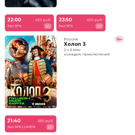
22:00
23:50
430 руб.
430 руб.
Зал №4
Зал №4
2D
2D
Россия
16+
Холоп 3
2 ч 6 мин
комедия, приключения
21:40
650 руб.
Зал №6 LUMEN
2D