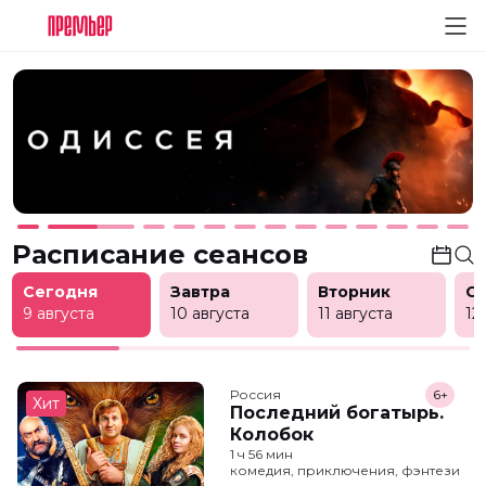
Расписание сеансов
Сегодня
Завтра
Вторник
С
9 августа
10 августа
11 августа
12
Россия
6+
Хит
Последний богатырь.
Колобок
1 ч 56 мин
комедия, приключения, фэнтези