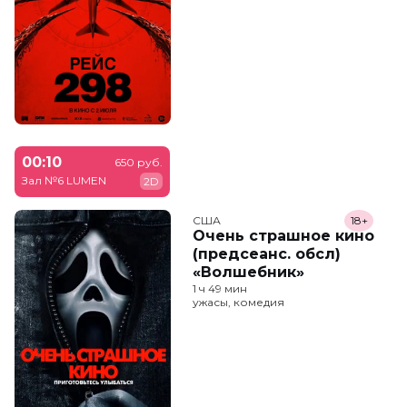
00:10
650 руб.
Зал №6 LUMEN
2D
США
18+
Очень страшное кино
(предсеанс. обсл)
«Волшебник»
1 ч 49 мин
ужасы, комедия