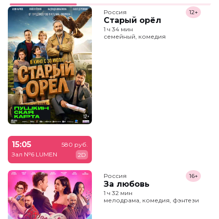
Россия
12+
Старый орёл
1 ч 34 мин
семейный, комедия
15:05
580 руб.
Зал №6 LUMEN
2D
Россия
16+
За любовь
1 ч 32 мин
мелодрама, комедия, фэнтези