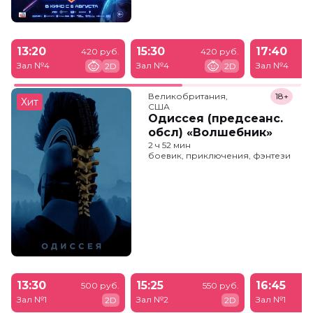
13:20
15:30
17:40
420 руб.
420 руб.
Зал №4
Зал №4
Зал №4
2D
2D
Великобритания,

18+
Хит
США
Одиссея (предсеанс.
обсл) «Волшебник»
2 ч 52 мин
боевик, приключения, фэнтези
13:30
15:25
16:45
500 руб.
550 руб.
Зал №1
Зал №2
Зал №1
2D
2D