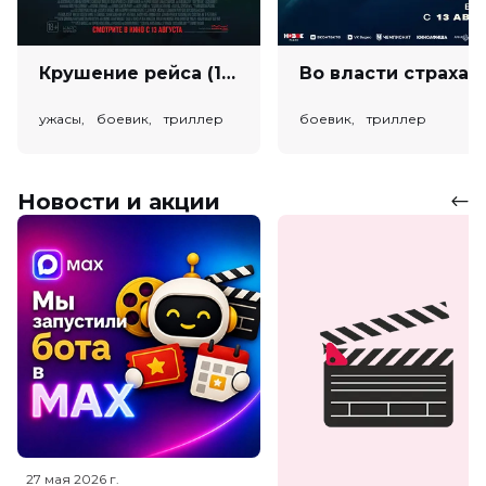
Крушение рейса (18+)
Во власт
ужасы, боевик, триллер
боевик, триллер
Новости и акции
27 мая 2026
г.