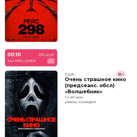
00:10
650 руб.
Зал №6 LUMEN
2D
США
18+
Очень страшное кино
(предсеанс. обсл)
«Волшебник»
1 ч 49 мин
ужасы, комедия