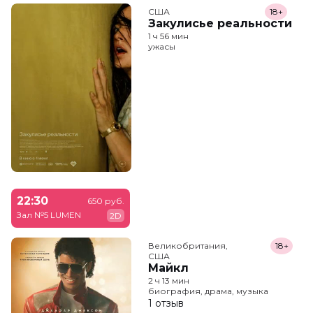
США
18+
Закулисье реальности
1 ч 56 мин
ужасы
22:30
650 руб.
Зал №5 LUMEN
2D
Великобритания,

18+
США
Майкл
2 ч 13 мин
биография, драма, музыка
1 отзыв