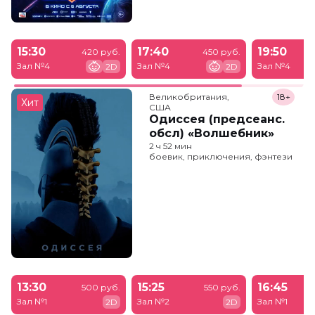
15:30
17:40
19:50
420 руб.
450 руб.
Зал №4
Зал №4
Зал №4
2D
2D
Великобритания,

18+
Хит
США
Одиссея (предсеанс.
обсл) «Волшебник»
2 ч 52 мин
боевик, приключения, фэнтези
13:30
15:25
16:45
500 руб.
550 руб.
Зал №1
Зал №2
Зал №1
2D
2D