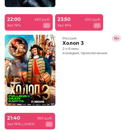
22:00
23:50
430 руб.
430 руб.
Зал №4
Зал №4
2D
2D
Россия
16+
Холоп 3
2 ч 6 мин
комедия, приключения
21:40
650 руб.
Зал №6 LUMEN
2D