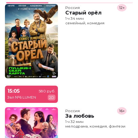
Россия
12+
Старый орёл
1 ч 34 мин
семейный, комедия
15:05
580 руб.
Зал №6 LUMEN
2D
Россия
16+
За любовь
1 ч 32 мин
мелодрама, комедия, фэнтези