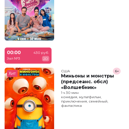
00:00
430 руб.
Зал №3
2D
США
6+
Хит
Миньоны и монстры
(предсеанс. обсл)
«Волшебник»
1 ч 30 мин
комедия, мультфильм,
приключения, семейный,
фантастика