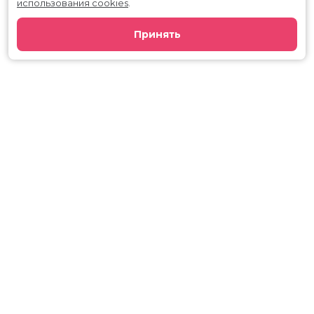
использования cookies
.
Принять
Расписание
Скоро в кино
Киноблог
Тарифы
Новости и акции