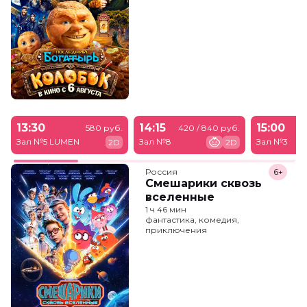
13:30
14:15
15:00
580 руб.
420 / 840 руб.
Зал №5 LUMEN
Зал №8
Зал №3
2D
2D
Россия
6+
Смешарики сквозь
вселенные
1 ч 46 мин
фантастика, комедия,
приключения