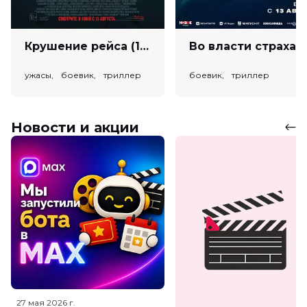
Крушение рейса (18+)
Во власт
ужасы, боевик, триллер
боевик, триллер
Новости и акции
27 мая 2026
г.