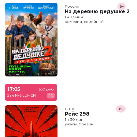
Россия
6+
На деревню дедушке 2
1 ч 33 мин
комедия, семейный
17:05
650 руб.
Зал №6 LUMEN
2D
США
18+
Рейс 298
1 ч 30 мин
ужасы, боевик