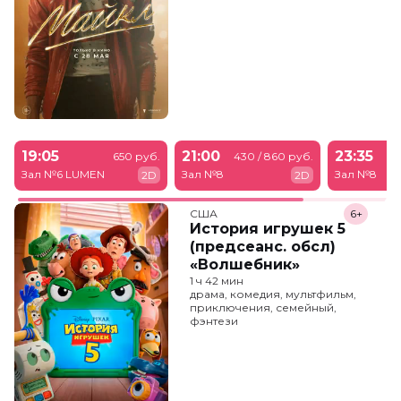
19:05
21:00
23:35
650 руб.
430 / 860 руб.
43
Зал №6 LUMEN
Зал №8
Зал №8
2D
2D
США
6+
История игрушек 5
(предсеанс. обсл)
«Волшебник»
1 ч 42 мин
драма, комедия, мультфильм,
приключения, семейный,
фэнтези