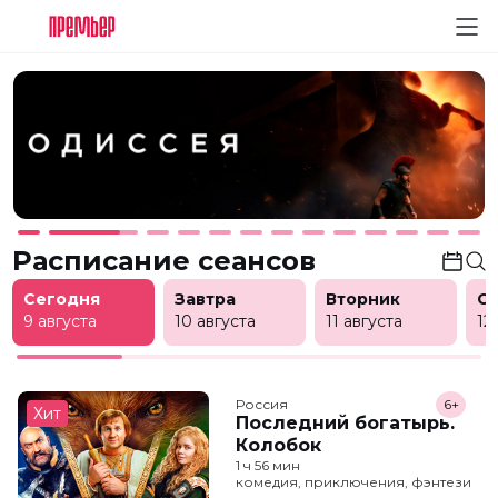
Расписание сеансов
Сегодня
Завтра
Вторник
С
9 августа
10 августа
11 августа
12
Россия
6+
Хит
Последний богатырь.
Колобок
1 ч 56 мин
комедия, приключения, фэнтези