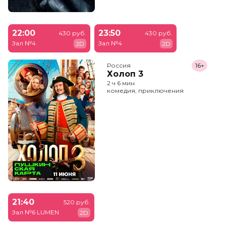
22:00
23:50
430 руб.
430 руб.
Зал №4
Зал №4
2D
2D
Россия
16+
Холоп 3
2 ч 6 мин
комедия, приключения
21:40
520 руб.
Зал №6 LUMEN
2D