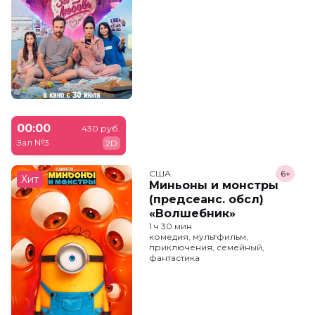
00:00
430 руб.
Зал №3
2D
США
6+
Хит
Миньоны и монстры
(предсеанс. обсл)
«Волшебник»
1 ч 30 мин
комедия, мультфильм,
приключения, семейный,
фантастика