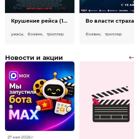
Крушение рейса (18+)
Во власт
ужасы, боевик, триллер
боевик, триллер
Новости и акции
27 мая 2026
г.