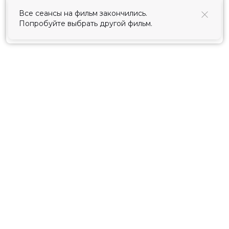
использования cookies
.
Принять
Расписание
Скоро в кино
Киноблог
Тарифы
Новости и акции