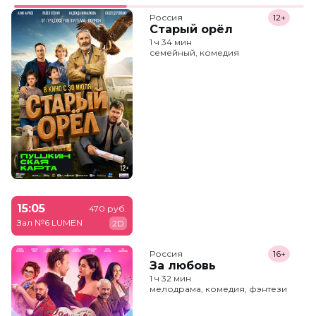
Россия
12+
Старый орёл
1 ч 34 мин
семейный, комедия
15:05
470 руб.
Зал №6 LUMEN
2D
Россия
16+
За любовь
1 ч 32 мин
мелодрама, комедия, фэнтези