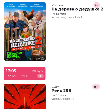
Россия
6+
На деревню дедушке 2
1 ч 33 мин
комедия, семейный
17:05
520 руб.
Зал №6 LUMEN
2D
США
18+
Рейс 298
1 ч 30 мин
ужасы, боевик