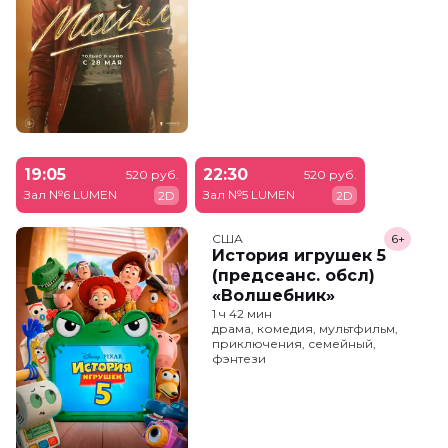
19:05
22:30
520 руб.
520 руб.
Зал №6 LUMEN
Зал №5 LUMEN
2D
2D
США
6+
История игрушек 5
(предсеанс. обсл)
«Волшебник»
1 ч 42 мин
драма, комедия, мультфильм,
приключения, семейный,
фэнтези