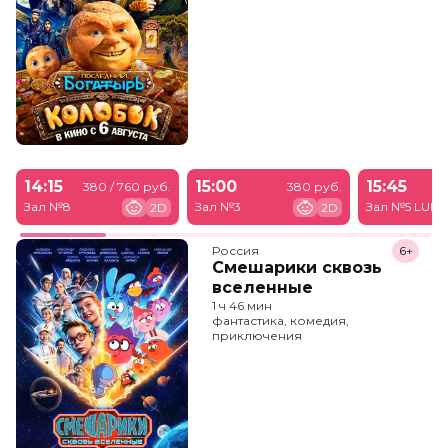
14:15
15:00
15:45
380 / 760 руб.
380 руб.
Зал №8
Зал №3
Зал №5 LUM
2D
2D
Россия
6+
Смешарики сквозь
вселенные
1 ч 46 мин
фантастика, комедия,
приключения