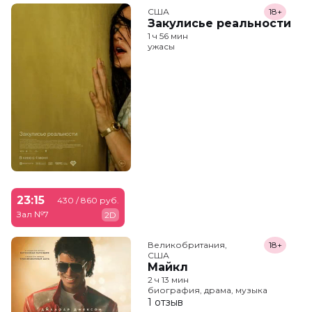
США
18+
Закулисье реальности
1 ч 56 мин
ужасы
23:15
430 / 860 руб.
Зал №7
2D
Великобритания,

18+
США
Майкл
2 ч 13 мин
биография, драма, музыка
1 отзыв