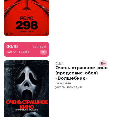
00:10
520 руб.
Зал №6 LUMEN
2D
США
18+
Очень страшное кино
(предсеанс. обсл)
«Волшебник»
1 ч 49 мин
ужасы, комедия