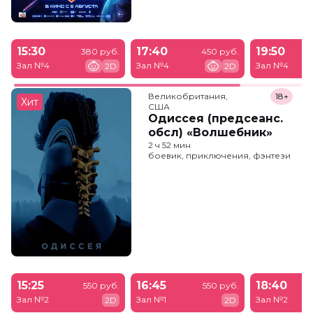
15:30
17:40
19:50
380 руб.
450 руб.
Зал №4
Зал №4
Зал №4
2D
2D
Великобритания,

18+
Хит
США
Одиссея (предсеанс.
обсл) «Волшебник»
2 ч 52 мин
боевик, приключения, фэнтези
15:25
16:45
18:40
550 руб.
550 руб.
Зал №2
Зал №1
Зал №2
2D
2D