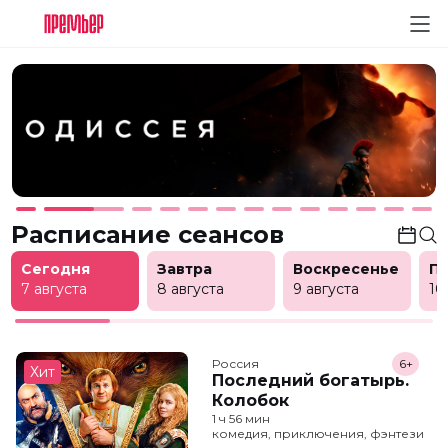
Расписание сеансов
Сегодня
Завтра
Воскресенье
П
7 августа
8 августа
9 августа
10
Россия
6+
Хит
Последний богатырь.
Колобок
1 ч 56 мин
комедия, приключения, фэнтези