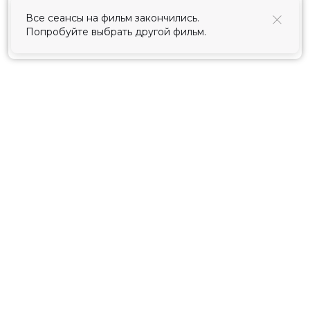
использования cookies
.
Все сеансы на фильм закончились.
Попробуйте выбрать другой фильм.
Принять
Расписание
Скоро в кино
Киноблог
Тарифы
Новости и акции