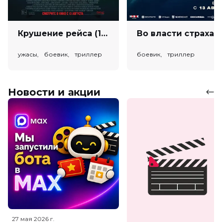
Крушение рейса (18+)
Во власт
ужасы, боевик, триллер
боевик, триллер
Новости и акции
27 мая 2026
г.