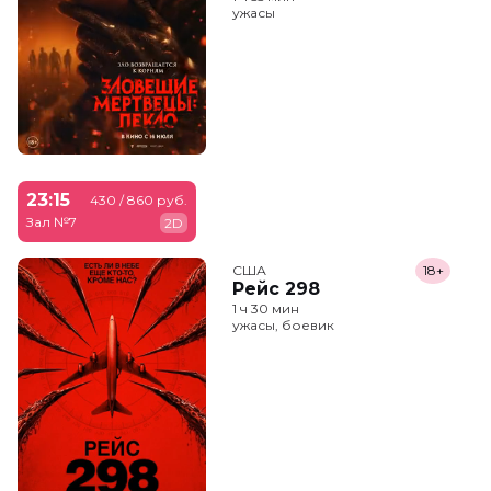
ужасы
23:15
430 / 860 руб.
Зал №7
2D
США
18+
Рейс 298
1 ч 30 мин
ужасы, боевик