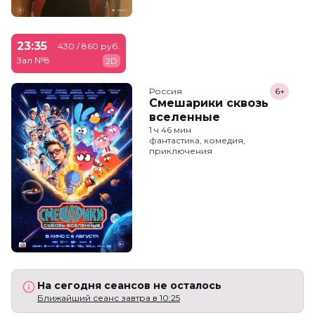
23:35
430 / 860 руб.
Зал №8
2D
Россия
6+
Смешарики сквозь
вселенные
1 ч 46 мин
фантастика, комедия,
приключения
На сегодня сеансов не осталось
Ближайший сеанс завтра в 10:25