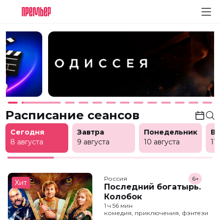
Расписание сеансов
Сегодня
Завтра
Понедельник
В
8 августа
9 августа
10 августа
11
Россия
6+
Хит
Последний богатырь.
Колобок
1 ч 56 мин
комедия, приключения, фэнтези