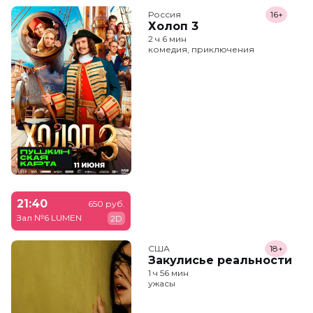
Россия
16+
Холоп 3
2 ч 6 мин
комедия, приключения
21:40
650 руб.
Зал №6 LUMEN
2D
США
18+
Закулисье реальности
1 ч 56 мин
ужасы