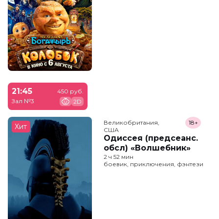
21:45
450 руб.
Зал №3
2D
Великобритания,

18+
Хит
США
Одиссея (предсеанс.
обсл) «Волшебник»
2 ч 52 мин
боевик, приключения, фэнтези