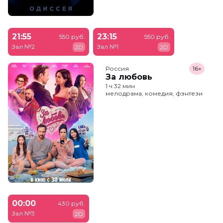
21:55
23:15
550 руб.
550 руб.
Зал №2
Зал №1
2D
2D
Россия
16+
За любовь
1 ч 32 мин
мелодрама, комедия, фэнтези
00:00
430 руб.
Зал №3
2D