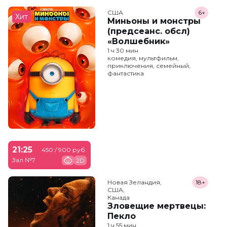
США
6+
Хит
Миньоны и монстры
(предсеанс. обсл)
«Волшебник»
1 ч 30 мин
комедия, мультфильм,
приключения, семейный,
фантастика
21:25
450 / 900 руб.
Зал №7
2D
Новая Зеландия,

18+
США,

Канада
Зловещие мертвецы:
Пекло
1 ч 55 мин