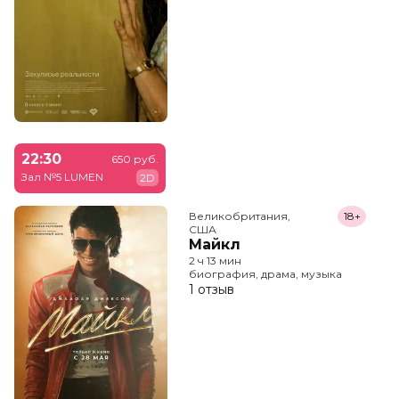
22:30
650 руб.
Зал №5 LUMEN
2D
Великобритания,

18+
США
Майкл
2 ч 13 мин
биография, драма, музыка
1 отзыв