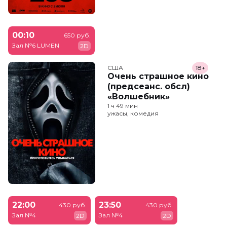
00:10
650 руб.
Зал №6 LUMEN
2D
США
18+
Очень страшное кино
(предсеанс. обсл)
«Волшебник»
1 ч 49 мин
ужасы, комедия
22:00
23:50
430 руб.
430 руб.
Зал №4
Зал №4
2D
2D