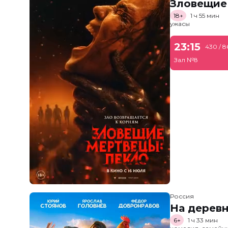
Зловещие
18+
1 ч 55 мин
ужасы
23:15
430 / 8
Зал №8
Россия
На дерев
6+
1 ч 33 мин