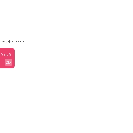
ь
дия, фэнтези
0 руб.
2D