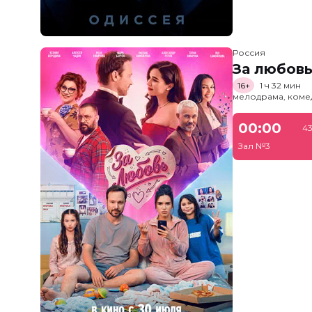
Россия
За любов
16+
1 ч 32 мин
мелодрама, коме
00:00
43
Зал №3