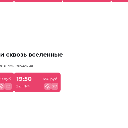
и сквозь вселенные
едия, приключения
19:50
50 руб.
450 руб.
2D
Зал №4
2D