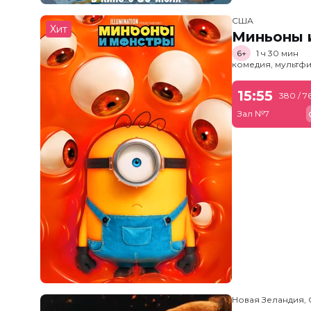
США
Хит
Миньоны и
6+
1 ч 30 мин
комедия, мультфи
15:55
380 / 7
Зал №7
Новая Зеландия, 