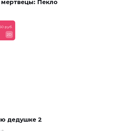
 мертвецы: Пекло
60 руб.
2D
ню дедушке 2