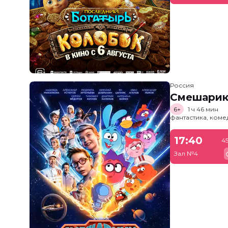
Россия
Смешарик
6+
1 ч 46 мин
фантастика, ком
17:40
4
Зал №4