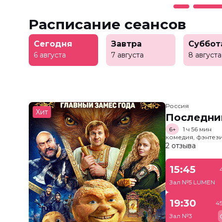
Расписание сеансов
Сегодня
Завтра
Суббот
6 августа
7 августа
8 августа
Россия
Хит
Последни
6+
1 ч 56 мин
комедия, фэнтез
2 отзыва
15:45
Зал №5 LUMEN
19:30
4
Зал №3