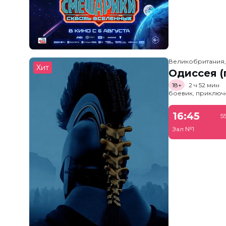
Великобритания
Хит
Одиссея (
18+
2 ч 52 мин
боевик, приключ
16:45
5
Зал №1