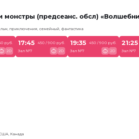
 монстры (предсеанс. обсл) «Волшебн
льм, приключения, семейный, фантастика
17:45
19:35
21:25
60 руб.
450 / 900 руб.
450 / 900 руб.
2D
Зал №7
2D
Зал №7
2D
Зал №7
США, Канада