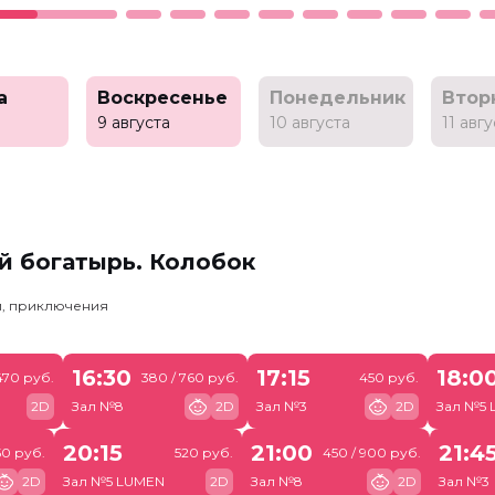
а
Воскресенье
Понедельник
Втор
9 августа
10 августа
11 авг
й богатырь. Колобок
и, приключения
16:30
17:15
18:0
470 руб.
380 / 760 руб.
450 руб.
2D
Зал №8
2D
Зал №3
2D
Зал №5
20:15
21:00
21:4
50 руб.
520 руб.
450 / 900 руб.
2D
Зал №5 LUMEN
2D
Зал №8
2D
Зал №3