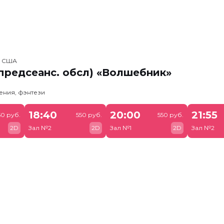
, США
предсеанс. обсл) «Волшебник»
ения, фэнтези
18:40
20:00
21:55
50 руб.
550 руб.
550 руб.
2D
Зал №2
2D
Зал №1
2D
Зал №2