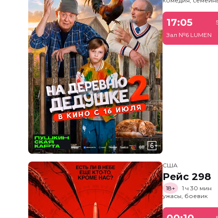
комедия, семейн
17:05
Зал №6 LUMEN
США
Рейс 298
18+
1 ч 30 мин
ужасы, боевик
00:10