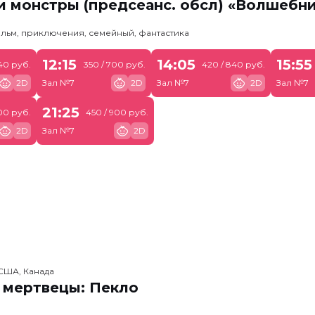
 монстры (предсеанс. обсл) «Волшебн
льм, приключения, семейный, фантастика
12:15
14:05
15:55
540 руб.
350 / 700 руб.
420 / 840 руб.
2D
Зал №7
2D
Зал №7
2D
Зал №7
21:25
00 руб.
450 / 900 руб.
2D
Зал №7
2D
США, Канада
 мертвецы: Пекло