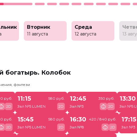
льник
Вторник
Среда
Четв
а
11 августа
12 августа
13 авг
й богатырь. Колобок
чения, фэнтези
11:15
12:45
13:30
70 руб.
580 руб.
350 руб.
2D
Зал №5 LUMEN
2D
Зал №3
2D
Зал №5 
15:45
16:30
17:15
0 руб.
580 руб.
420 / 840 руб.
2D
Зал №5 LUMEN
2D
Зал №8
2D
Зал №3