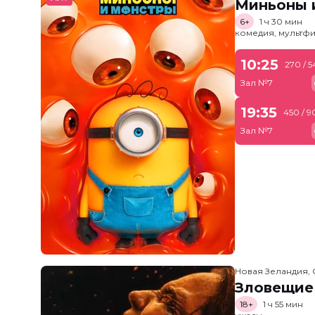
Миньоны и
6+
1 ч 30 мин
комедия, мультфи
10:25
270 / 
Зал №7
19:35
450 / 9
Зал №7
Новая Зеландия, 
Зловещие
18+
1 ч 55 мин