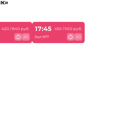
ик»
17:45
420 / 840 руб.
450 / 900 руб.
2D
Зал №7
2D