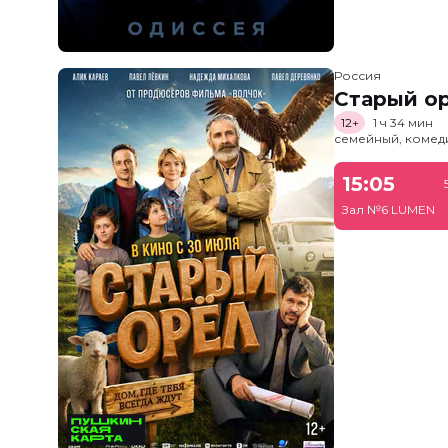
Россия
Старый о
12+
1 ч 34 мин
семейный, комед
15:05
Зал №6 LUMEN