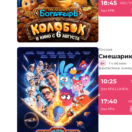
18:45
450 / 
Зал №8
Россия
Смешарик
6+
1 ч 46 мин
фантастика, ком
10:25
Зал №6 LUMEN
17:40
4
Зал №4