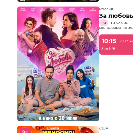
Россия
За любов
16+
1 ч 32 мин
мелодрама, коме
10:15
250 / 5
Зал №8
США
Хит