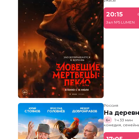
ужасы
20:15
Зал №5 LUMEN
Россия
На дерев
6+
1 ч 33 мин
комедия, семейн
17:05