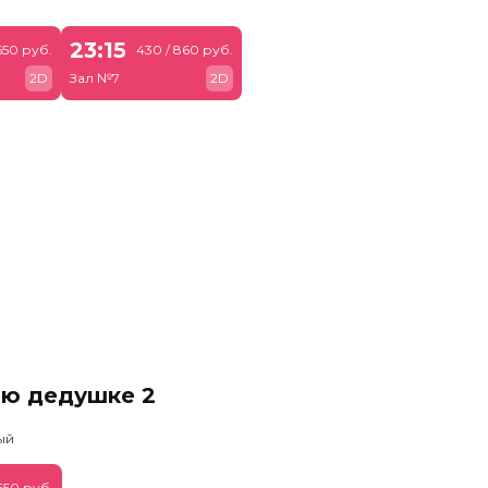
23:15
650 руб.
430 / 860 руб.
2D
Зал №7
2D
ню дедушке 2
ый
650 руб.