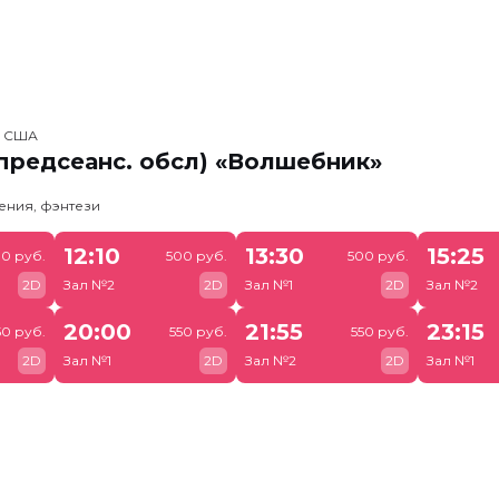
, США
предсеанс. обсл) «Волшебник»
ения, фэнтези
12:10
13:30
15:25
0 руб.
500 руб.
500 руб.
2D
Зал №2
2D
Зал №1
2D
Зал №2
20:00
21:55
23:15
50 руб.
550 руб.
550 руб.
2D
Зал №1
2D
Зал №2
2D
Зал №1