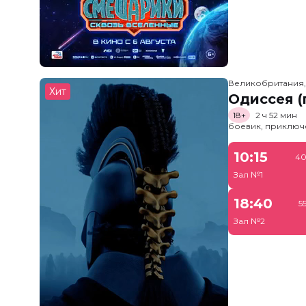
Великобритания
Хит
Одиссея (
18+
2 ч 52 мин
боевик, приключ
10:15
40
Зал №1
18:40
5
Зал №2