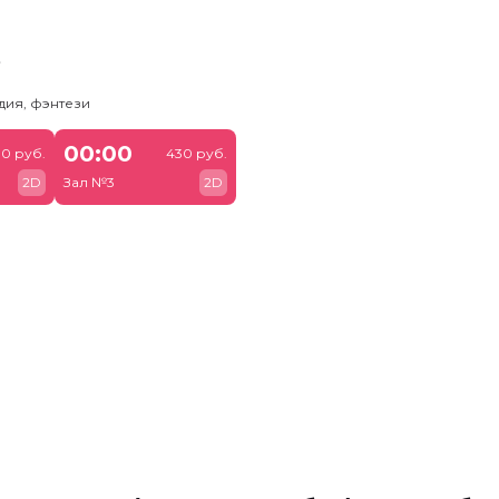
ь
дия, фэнтези
00:00
00 руб.
430 руб.
2D
Зал №3
2D