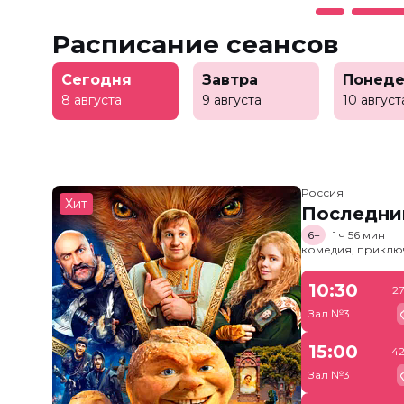
Расписание сеансов
Сегодня
Завтра
Понеде
8 августа
9 августа
10 август
Россия
Хит
Последни
6+
1 ч 56 мин
комедия, приклю
10:30
2
Зал №3
15:00
42
Зал №3