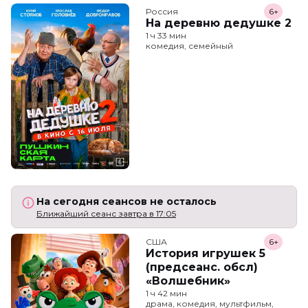
Россия
6+
На деревню дедушке 2
1 ч 33 мин
комедия, семейный
На сегодня сеансов не осталось
Ближайший сеанс завтра в 17:05
США
6+
История игрушек 5
(предсеанс. обсл)
«Волшебник»
1 ч 42 мин
драма, комедия, мультфильм,