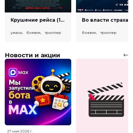
Крушение рейса (18+)
Во власт
ужасы, боевик, триллер
боевик, триллер
Новости и акции
27 мая 2026
г.