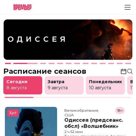
Расписание сеансов
Сегодня
Завтра
Понедельник
В
8 августа
9 августа
10 августа
11
Великобритания,

18+
Хит
США
Одиссея (предсеанс.
обсл) «Волшебник»
2 ч 52 мин