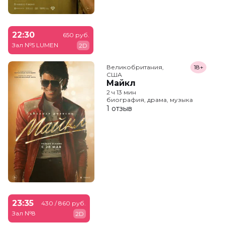
22:30
650 руб.
Зал №5 LUMEN
2D
Великобритания,

18+
США
Майкл
2 ч 13 мин
биография, драма, музыка
1 отзыв
23:35
430 / 860 руб.
Зал №8
2D