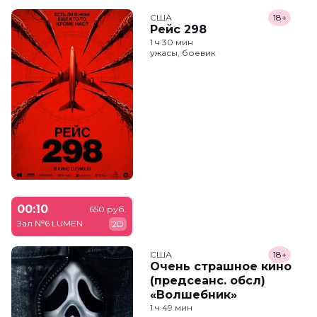
США
18+
Рейс 298
1 ч 30 мин
ужасы, боевик
00:10
650 руб.
Зал №6 LUMEN
2D
США
18+
Очень страшное кино
(предсеанс. обсл)
«Волшебник»
1 ч 49 мин