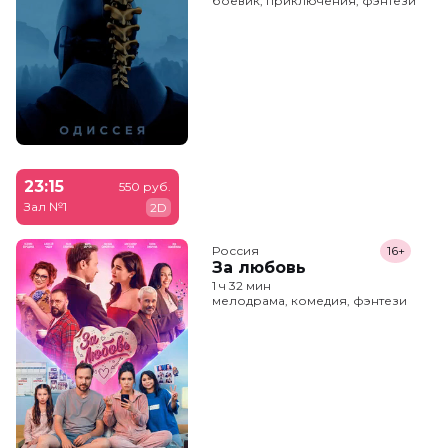
боевик, приключения, фэнтези
23:15
550 руб.
Зал №1
2D
Россия
16+
За любовь
1 ч 32 мин
мелодрама, комедия, фэнтези