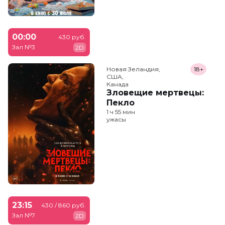
00:00
430 руб.
Зал №3
2D
Новая Зеландия,

18+
США,

Канада
Зловещие мертвецы:
Пекло
1 ч 55 мин
ужасы
23:15
430 / 860 руб.
Зал №7
2D