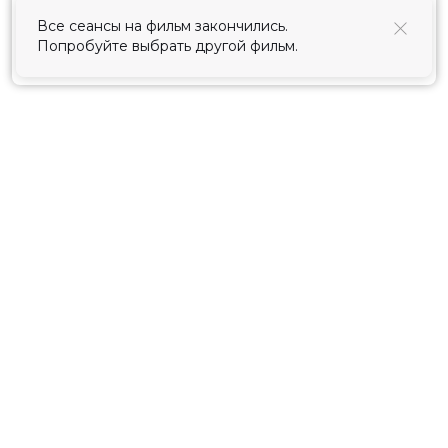
использования cookies
.
Все сеансы на фильм закончились.
Попробуйте выбрать другой фильм.
Принять
Расписание
Скоро в кино
Киноблог
Тарифы
Новости и акции