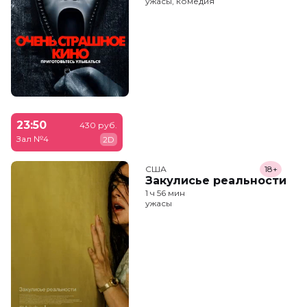
ужасы, комедия
23:50
430 руб.
Зал №4
2D
США
18+
Закулисье реальности
1 ч 56 мин
ужасы