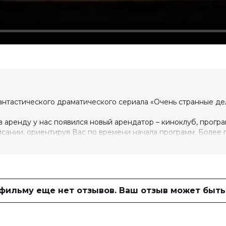
нтастического драматического сериала «Очень странные дел
в аренду у нас появился новый арендатор – киноклуб, прогр
сании, ориентируя Вас по времени начала программ. Более
размещено организаторами акции/мероприятия, арендующими
мках КиноКлуба в специально отведенных зонах в фойе.
 фильму еще нет отзывов. Ваш отзыв может быть