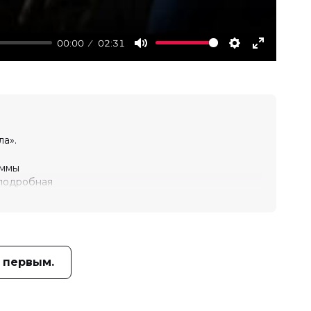
00:00
02:31
Mute
Settings
Enter
fullscree
а».
аммы
 подробная
 залы
 первым.