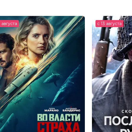
к Дарабонт, Шон Леви
, Калеб Маклафлин, Милли Бобби
рбор
3 августа
с 13 августа