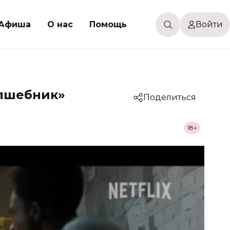
Афиша
О нас
Помощь
Войти
олшебник»
Поделиться
18+