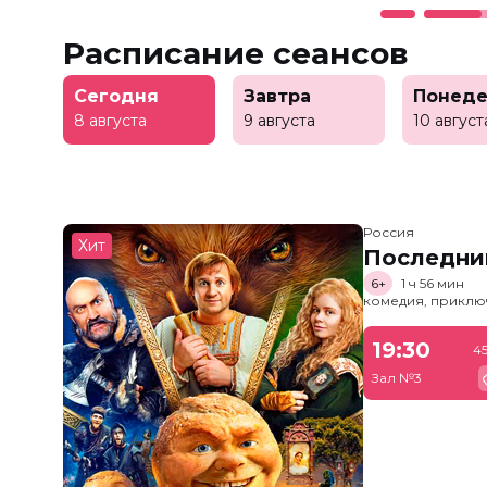
Расписание сеансов
Сегодня
Завтра
Понеде
8 августа
9 августа
10 август
Россия
Хит
Последни
6+
1 ч 56 мин
комедия, приклю
19:30
4
Зал №3