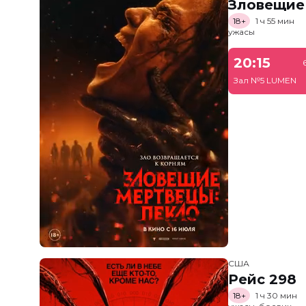
Зловещие
18+
1 ч 55 мин
ужасы
20:15
Зал №5 LUMEN
США
Рейс 298
18+
1 ч 30 мин