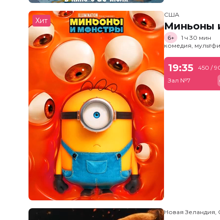
США
Хит
Миньоны и
6+
1 ч 30 мин
комедия, мультфи
19:35
450 / 9
Зал №7
Новая Зеландия, 