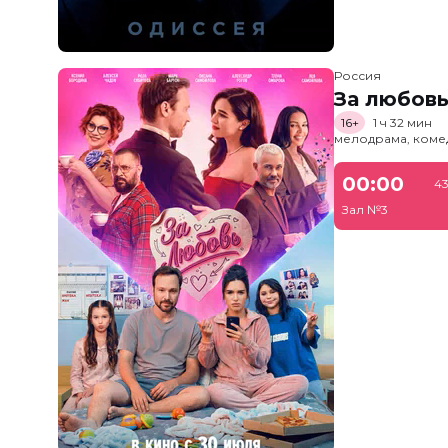
Россия
За любов
16+
1 ч 32 мин
мелодрама, коме
00:00
43
Зал №3