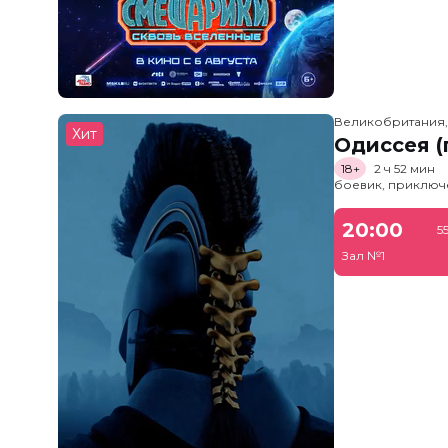
Великобритания
Хит
Одиссея (
18+
2 ч 52 мин
боевик, приключ
20:00
5
Зал №1