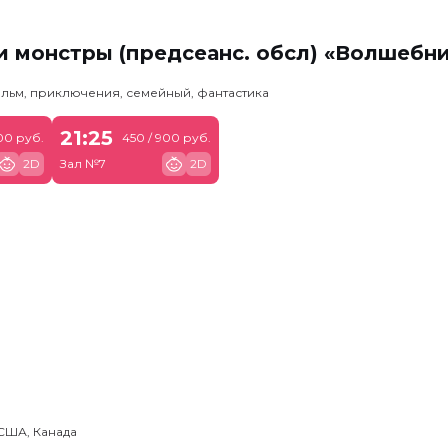
 монстры (предсеанс. обсл) «Волшебн
льм, приключения, семейный, фантастика
21:25
00 руб.
450 / 900 руб.
2D
Зал №7
2D
США, Канада