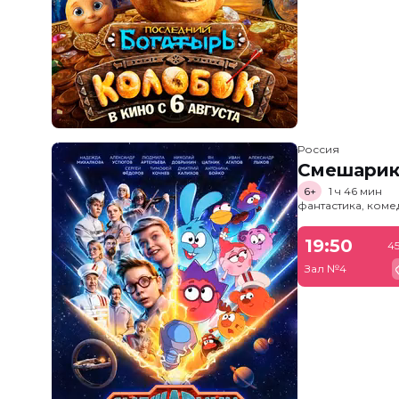
Россия
Смешарик
6+
1 ч 46 мин
фантастика, ком
19:50
4
Зал №4