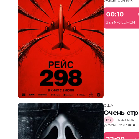
ужасы, боевик
00:10
Зал №6 LUMEN
США
Очень стр
18+
1 ч 49 мин
ужасы, комедия
22:00
43