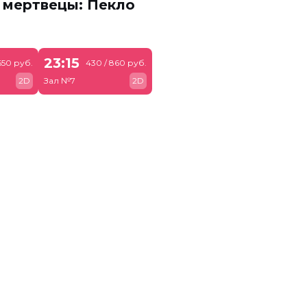
 мертвецы: Пекло
23:15
650 руб.
430 / 860 руб.
2D
Зал №7
2D