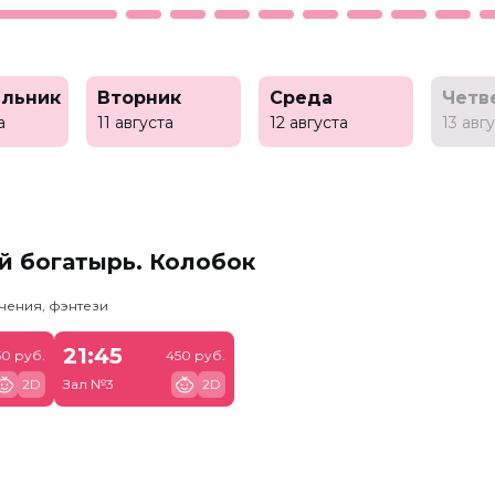
льник
Вторник
Среда
Четв
а
11 августа
12 августа
13 авг
й богатырь. Колобок
чения, фэнтези
21:45
50 руб.
450 руб.
2D
Зал №3
2D