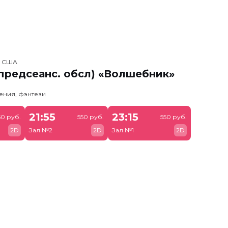
, США
предсеанс. обсл) «Волшебник»
ения, фэнтези
21:55
23:15
50 руб.
550 руб.
550 руб.
2D
Зал №2
2D
Зал №1
2D