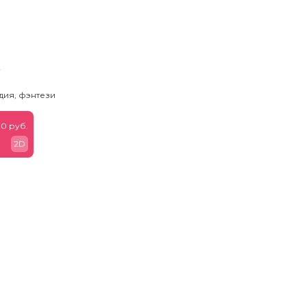
ь
дия, фэнтези
0 руб.
2D