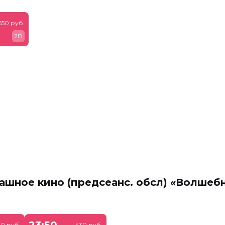
650 руб.
2D
ашное кино (предсеанс. обсл) «Волшеб
23:50
0 руб.
430 руб.