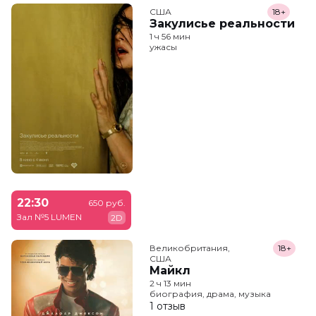
США
18+
Закулисье реальности
1 ч 56 мин
ужасы
22:30
650 руб.
Зал №5 LUMEN
2D
Великобритания,

18+
США
Майкл
2 ч 13 мин
биография, драма, музыка
1 отзыв