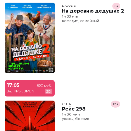
Россия
6+
На деревню дедушке 2
1 ч 33 мин
комедия, семейный
17:05
650 руб.
Зал №6 LUMEN
2D
США
18+
Рейс 298
1 ч 30 мин
ужасы, боевик