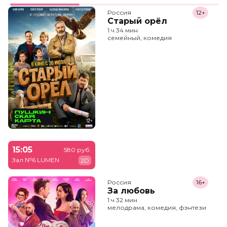
Россия
12+
Старый орёл
1 ч 34 мин
семейный, комедия
15:05
580 руб.
Зал №6 LUMEN
2D
Россия
16+
За любовь
1 ч 32 мин
мелодрама, комедия, фэнтези