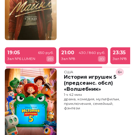
19:05
21:00
23:35
650 руб.
430 / 860 руб.
43
Зал №6 LUMEN
Зал №8
Зал №8
2D
2D
США
6+
История игрушек 5
(предсеанс. обсл)
«Волшебник»
1 ч 42 мин
драма, комедия, мультфильм,
приключения, семейный,
фэнтези