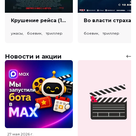
Крушение рейса (18+)
Во власт
ужасы, боевик, триллер
боевик, триллер
Новости и акции
27 мая 2026
г.