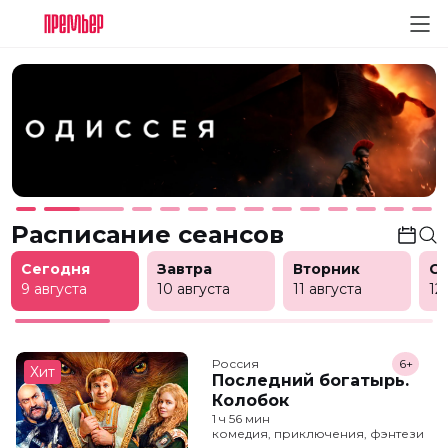
Расписание сеансов
Сегодня
Завтра
Вторник
С
9 августа
10 августа
11 августа
12
Россия
6+
Хит
Последний богатырь.
Колобок
1 ч 56 мин
комедия, приключения, фэнтези