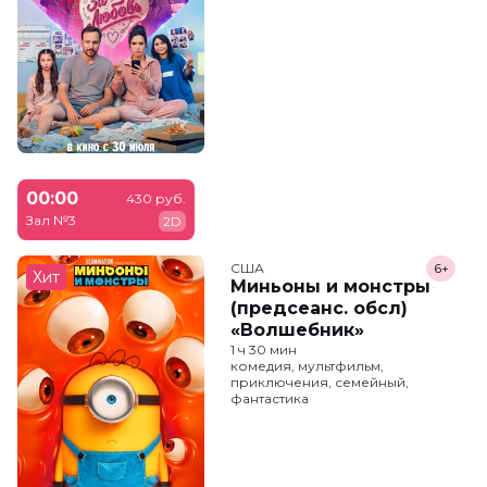
00:00
430 руб.
Зал №3
2D
США
6+
Хит
Миньоны и монстры
(предсеанс. обсл)
«Волшебник»
1 ч 30 мин
комедия, мультфильм,
приключения, семейный,
фантастика