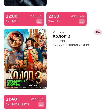
22:00
23:50
430 руб.
430 руб.
Зал №4
Зал №4
2D
2D
Россия
16+
Холоп 3
2 ч 6 мин
комедия, приключения
21:40
650 руб.
Зал №6 LUMEN
2D