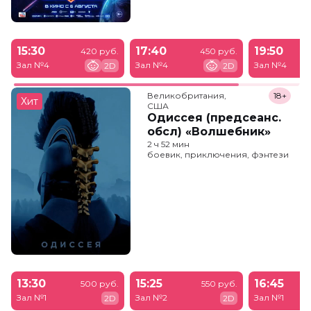
15:30
17:40
19:50
420 руб.
450 руб.
Зал №4
Зал №4
Зал №4
2D
2D
Великобритания,

18+
Хит
США
Одиссея (предсеанс.
обсл) «Волшебник»
2 ч 52 мин
боевик, приключения, фэнтези
13:30
15:25
16:45
500 руб.
550 руб.
Зал №1
Зал №2
Зал №1
2D
2D