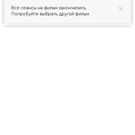
использования cookies
.
Все сеансы на фильм закончились.
Попробуйте выбрать другой фильм.
Принять
Расписание
Скоро в кино
Киноблог
Тарифы
Новости и акции