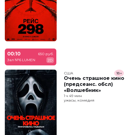
00:10
650 руб.
Зал №6 LUMEN
2D
США
18+
Очень страшное кино
(предсеанс. обсл)
«Волшебник»
1 ч 49 мин
ужасы, комедия