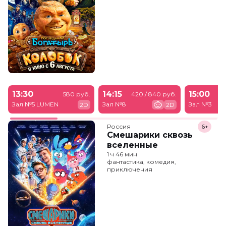
13:30
14:15
15:00
580 руб.
420 / 840 руб.
Зал №5 LUMEN
Зал №8
Зал №3
2D
2D
Россия
6+
Смешарики сквозь
вселенные
1 ч 46 мин
фантастика, комедия,
приключения