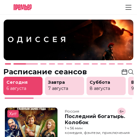
Расписание сеансов
Сегодня
Завтра
Суббота
В
6 августа
7 августа
8 августа
9 
Россия
6+
Хит
Последний богатырь.
Колобок
1 ч 56 мин
комедия, фэнтези, приключения