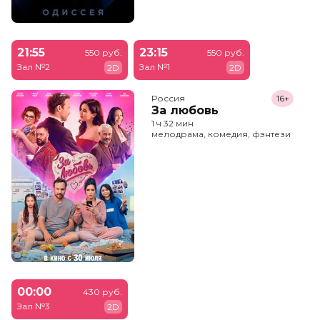
21:55
23:15
550 руб.
550 руб.
Зал №2
Зал №1
2D
2D
Россия
16+
За любовь
1 ч 32 мин
мелодрама, комедия, фэнтези
00:00
430 руб.
Зал №3
2D