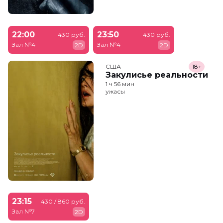
22:00
23:50
430 руб.
430 руб.
Зал №4
Зал №4
2D
2D
США
18+
Закулисье реальности
1 ч 56 мин
ужасы
23:15
430 / 860 руб.
Зал №7
2D