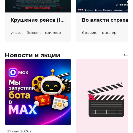
Крушение рейса (18+)
Во власт
ужасы, боевик, триллер
боевик, триллер
Новости и акции
27 мая 2026
г.