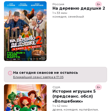
Россия
6+
На деревню дедушке 2
1 ч 33 мин
комедия, семейный
На сегодня сеансов не осталось
Ближайший сеанс завтра в 17:05
США
6+
История игрушек 5
(предсеанс. обсл)
«Волшебник»
1 ч 42 мин
драма, комедия, мультфильм,