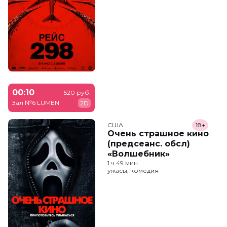
00:10
520 руб.
Зал №6 LUMEN
2D
США
18+
Очень страшное кино
(предсеанс. обсл)
«Волшебник»
1 ч 49 мин
ужасы, комедия