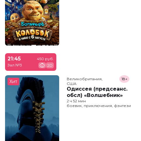
21:45
450 руб.
Зал №3
2D
Великобритания,

18+
Хит
США
Одиссея (предсеанс.
обсл) «Волшебник»
2 ч 52 мин
боевик, приключения, фэнтези