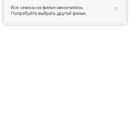
использования cookies
.
Все сеансы на фильм закончились.
Попробуйте выбрать другой фильм.
Принять
Расписание
Скоро в кино
Киноблог
Тарифы
Новости и акции