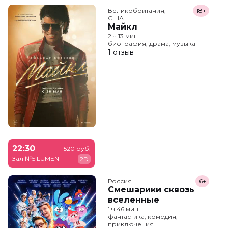
Великобритания,

18+
США
Майкл
2 ч 13 мин
биография, драма, музыка
1 отзыв
22:30
520 руб.
Зал №5 LUMEN
2D
Россия
6+
Смешарики сквозь
вселенные
1 ч 46 мин
фантастика, комедия,
приключения