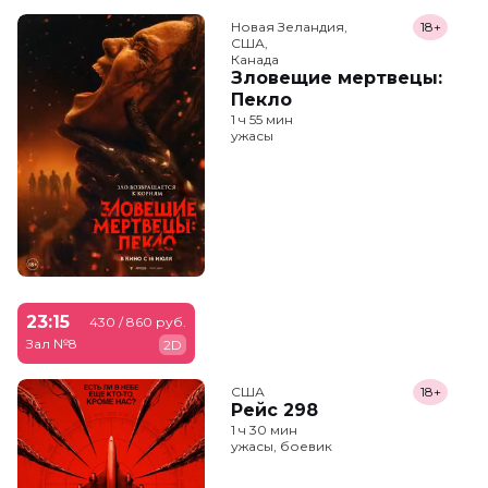
Новая Зеландия,

18+
США,

Канада
Зловещие мертвецы:
Пекло
1 ч 55 мин
ужасы
23:15
430 / 860 руб.
Зал №8
2D
США
18+
Рейс 298
1 ч 30 мин
ужасы, боевик