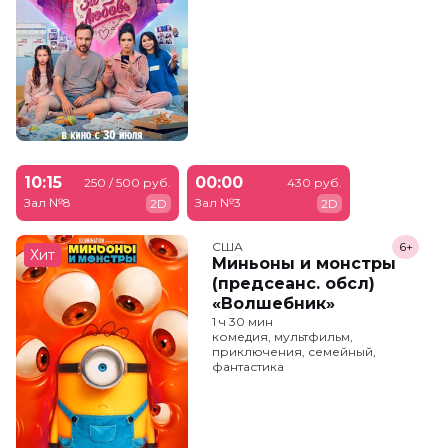
10:15
00:00
250 / 500 руб.
430 руб.
Зал №8
Зал №3
2D
2D
США
6+
Хит
Миньоны и монстры
(предсеанс. обсл)
«Волшебник»
1 ч 30 мин
комедия, мультфильм,
приключения, семейный,
фантастика