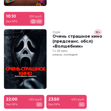
10:10
250 руб.
Зал №2
2D
США
18+
Очень страшное кино
(предсеанс. обсл)
«Волшебник»
1 ч 49 мин
ужасы, комедия
22:00
23:50
430 руб.
430 руб.
Зал №4
Зал №4
2D
2D