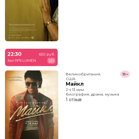
22:30
650 руб.
Зал №5 LUMEN
2D
Великобритания,

18+
США
Майкл
2 ч 13 мин
биография, драма, музыка
1 отзыв