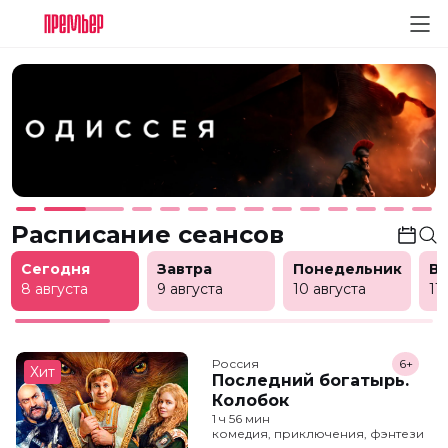
Расписание сеансов
Сегодня
Завтра
Понедельник
В
8 августа
9 августа
10 августа
11
Россия
6+
Хит
Последний богатырь.
Колобок
1 ч 56 мин
комедия, приключения, фэнтези