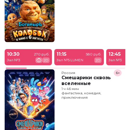
10:30
11:15
12:45
270 руб.
580 руб.
Зал №3
Зал №5 LUMEN
Зал №3
2D
2D
Россия
6+
Смешарики сквозь
вселенные
1 ч 46 мин
фантастика, комедия,
приключения