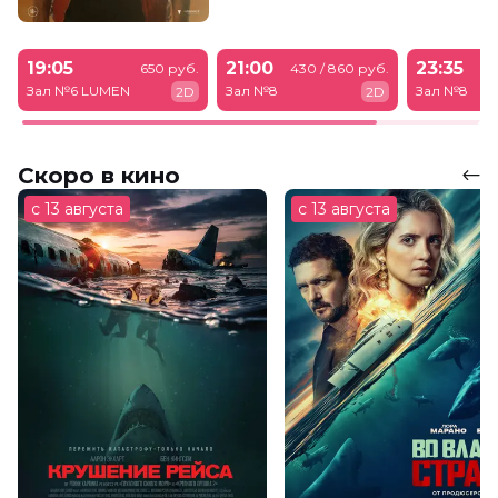
19:05
21:00
23:35
650 руб.
430 / 860 руб.
43
Зал №6 LUMEN
Зал №8
Зал №8
2D
2D
Скоро в кино
с 13 августа
с 13 августа