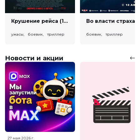
Крушение рейса (18+)
Во власт
ужасы, боевик, триллер
боевик, триллер
Новости и акции
27 мая 2026
г.