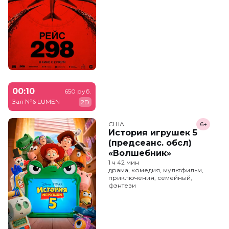
00:10
650 руб.
Зал №6 LUMEN
2D
США
6+
История игрушек 5
(предсеанс. обсл)
«Волшебник»
1 ч 42 мин
драма, комедия, мультфильм,
приключения, семейный,
фэнтези