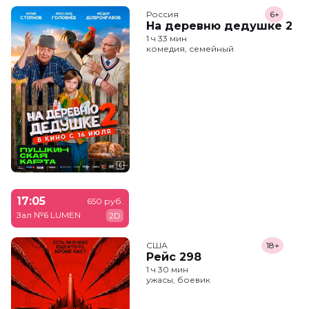
Россия
6+
На деревню дедушке 2
1 ч 33 мин
комедия, семейный
17:05
650 руб.
Зал №6 LUMEN
2D
США
18+
Рейс 298
1 ч 30 мин
ужасы, боевик