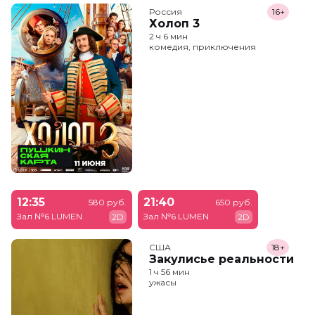
Россия
16+
Холоп 3
2 ч 6 мин
комедия, приключения
12:35
21:40
580 руб.
650 руб.
Зал №6 LUMEN
Зал №6 LUMEN
2D
2D
США
18+
Закулисье реальности
1 ч 56 мин
ужасы