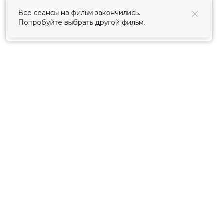
использования cookies
.
Все сеансы на фильм закончились.
Попробуйте выбрать другой фильм.
Принять
Расписание
Скоро в кино
Киноблог
Тарифы
Новости и акции