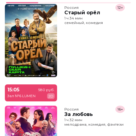
Россия
12+
Старый орёл
1 ч 34 мин
семейный, комедия
15:05
580 руб.
Зал №6 LUMEN
2D
Россия
16+
За любовь
1 ч 32 мин
мелодрама, комедия, фэнтези