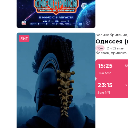
Великобритания
Хит
Одиссея (
18+
2 ч 52 мин
боевик, приключ
15:25
5
Зал №2
23:15
5
Зал №1