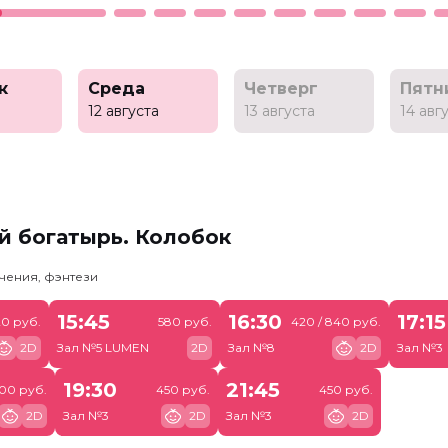
к
Среда
Четверг
Пятн
а
12 августа
13 августа
14 авг
й богатырь. Колобок
чения, фэнтези
15:45
16:30
17:15
0 руб.
580 руб.
420 / 840 руб.
2D
Зал №5 LUMEN
2D
Зал №8
2D
Зал №3
19:30
21:45
900 руб.
450 руб.
450 руб.
2D
Зал №3
2D
Зал №3
2D