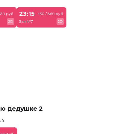
23:15
650 руб.
430 / 860 руб.
2D
Зал №7
2D
ню дедушке 2
ый
650 руб.