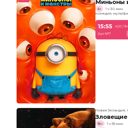
Миньоны и
6+
1 ч 30 мин
комедия, мультфи
15:55
420 / 8
Зал №7
Новая Зеландия, 
Зловещие
18+
1 ч 55 мин