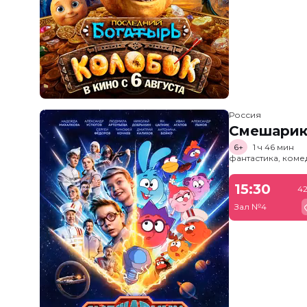
Россия
Смешарик
6+
1 ч 46 мин
фантастика, ком
15:30
42
Зал №4