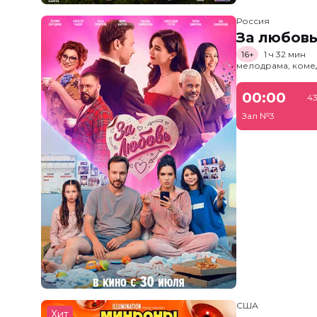
Россия
За любов
16+
1 ч 32 мин
мелодрама, коме
00:00
43
Зал №3
США
Хит