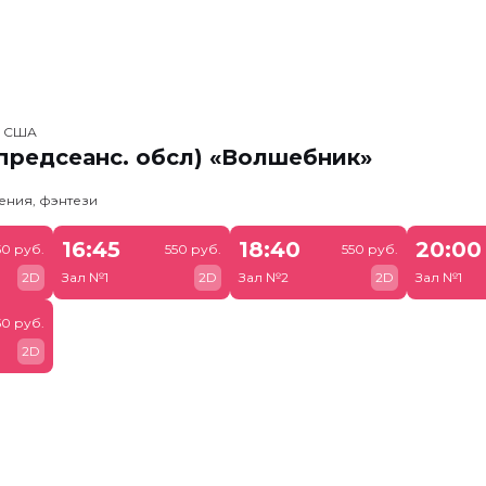
, США
предсеанс. обсл) «Волшебник»
ения, фэнтези
16:45
18:40
20:00
50 руб.
550 руб.
550 руб.
2D
Зал №1
2D
Зал №2
2D
Зал №1
50 руб.
2D