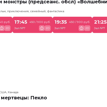
 монстры (предсеанс. обсл) «Волшебн
льм, приключения, семейный, фантастика
17:45
19:35
21:25
40 руб.
450 / 900 руб.
450 / 900 руб.
2D
Зал №7
2D
Зал №7
2D
Зал №7
США, Канада
 мертвецы: Пекло