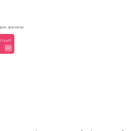
ь
дия, фэнтези
0 руб.
2D