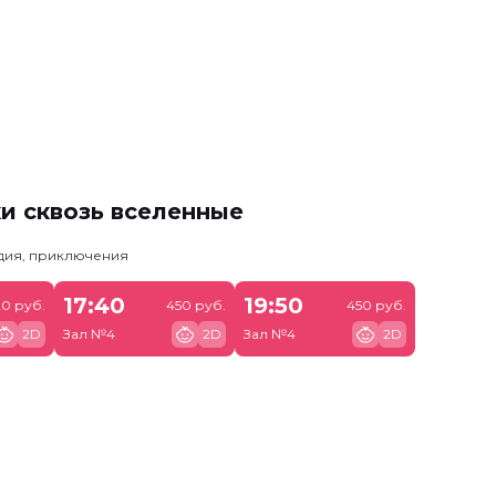
и сквозь вселенные
едия, приключения
17:40
19:50
0 руб.
450 руб.
450 руб.
2D
Зал №4
2D
Зал №4
2D