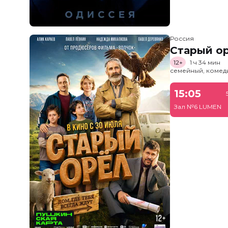
Россия
Старый о
12+
1 ч 34 мин
семейный, комед
15:05
Зал №6 LUMEN