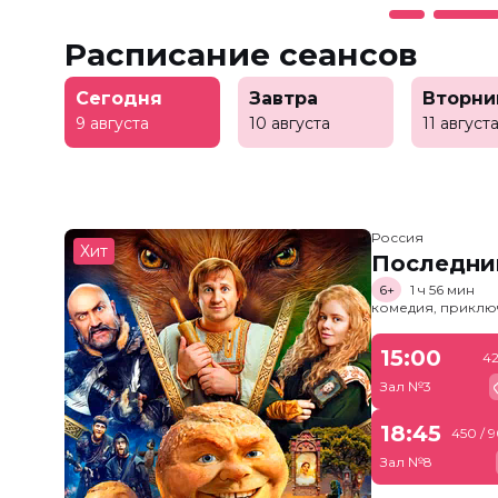
Расписание сеансов
Сегодня
Завтра
Вторни
9 августа
10 августа
11 август
Россия
Хит
Последни
6+
1 ч 56 мин
комедия, приклю
15:00
42
Зал №3
18:45
450 / 
Зал №8