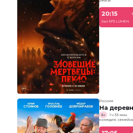
ужасы
20:15
Зал №5 LUMEN
Россия
На дерев
6+
1 ч 33 мин
комедия, семейн
17:05