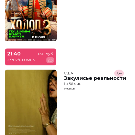
21:40
650 руб.
Зал №6 LUMEN
2D
США
18+
Закулисье реальности
1 ч 56 мин
ужасы