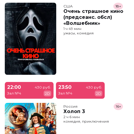
США
18+
Очень страшное кино
(предсеанс. обсл)
«Волшебник»
1 ч 49 мин
ужасы, комедия
22:00
23:50
430 руб.
430 руб.
Зал №4
Зал №4
2D
2D
Россия
16+
Холоп 3
2 ч 6 мин
комедия, приключения