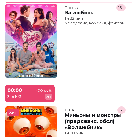
Россия
16+
За любовь
1 ч 32 мин
мелодрама, комедия, фэнтези
00:00
430 руб.
Зал №3
2D
США
6+
Хит
Миньоны и монстры
(предсеанс. обсл)
«Волшебник»
1 ч 30 мин