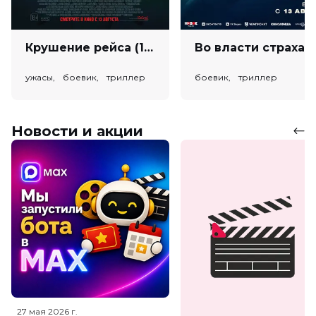
Крушение рейса (18+)
Во власт
ужасы, боевик, триллер
боевик, триллер
Новости и акции
27 мая 2026
г.