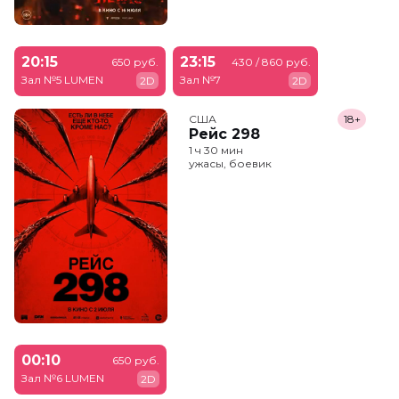
20:15
23:15
650 руб.
430 / 860 руб.
Зал №5 LUMEN
Зал №7
2D
2D
США
18+
Рейс 298
1 ч 30 мин
ужасы, боевик
00:10
650 руб.
Зал №6 LUMEN
2D