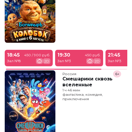
18:45
19:30
21:45
450 / 900 руб.
450 руб.
Зал №8
Зал №3
Зал №3
2D
2D
Россия
6+
Смешарики сквозь
вселенные
1 ч 46 мин
фантастика, комедия,
приключения