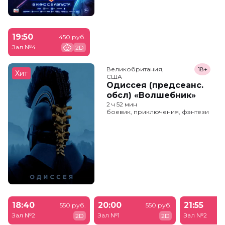
19:50
450 руб.
Зал №4
2D
Великобритания,

18+
Хит
США
Одиссея (предсеанс.
обсл) «Волшебник»
2 ч 52 мин
боевик, приключения, фэнтези
18:40
20:00
21:55
550 руб.
550 руб.
Зал №2
Зал №1
Зал №2
2D
2D