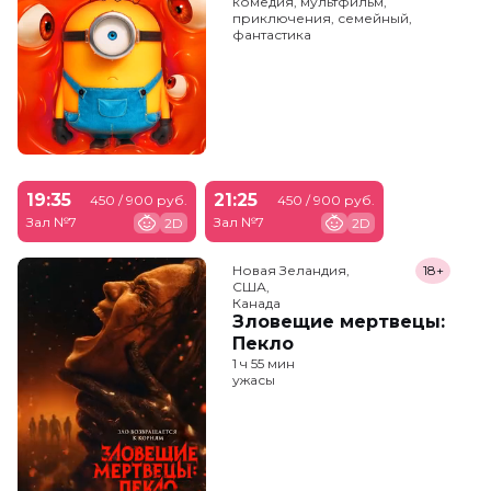
комедия, мультфильм,
приключения, семейный,
фантастика
19:35
21:25
450 / 900 руб.
450 / 900 руб.
Зал №7
Зал №7
2D
2D
Новая Зеландия,

18+
США,

Канада
Зловещие мертвецы:
Пекло
1 ч 55 мин
ужасы