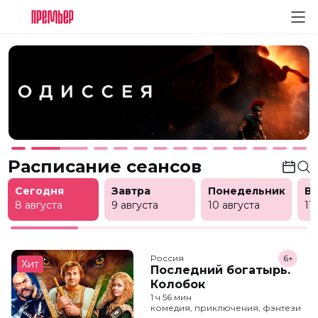
Расписание сеансов
Сегодня
Завтра
Понедельник
В
8 августа
9 августа
10 августа
11
Россия
6+
Хит
Последний богатырь.
Колобок
1 ч 56 мин
комедия, приключения, фэнтези