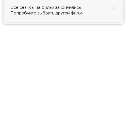
использования cookies
.
Все сеансы на фильм закончились.
Попробуйте выбрать другой фильм.
Принять
Расписание
Скоро в кино
Киноблог
Тарифы
Новости и акции