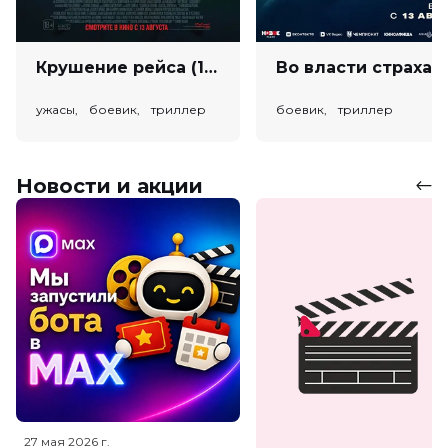
Крушение рейса (18+)
Во власт
ужасы, боевик, триллер
боевик, триллер
Новости и акции
27 мая 2026
г.