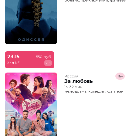
боевик, приключения, фэнтези
23:15
550 руб.
Зал №1
2D
Россия
16+
За любовь
1 ч 32 мин
мелодрама, комедия, фэнтези