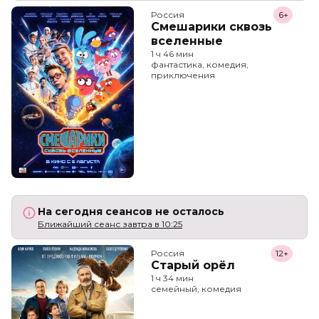
Россия
6+
Смешарики сквозь
вселенные
1 ч 46 мин
фантастика, комедия,
приключения
На сегодня сеансов не осталось
Ближайший сеанс завтра в 10:25
Россия
12+
Старый орёл
1 ч 34 мин
семейный, комедия