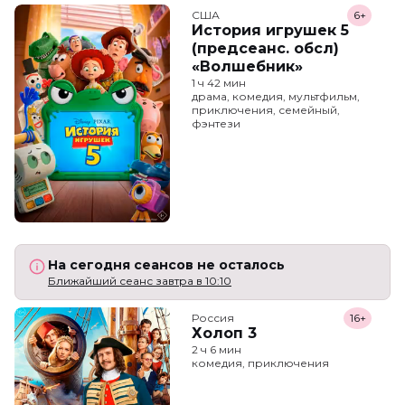
США
6+
История игрушек 5
(предсеанс. обсл)
«Волшебник»
1 ч 42 мин
драма, комедия, мультфильм,
приключения, семейный,
фэнтези
На сегодня сеансов не осталось
Ближайший сеанс завтра в 10:10
Россия
16+
Холоп 3
2 ч 6 мин
комедия, приключения