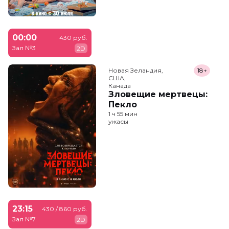
00:00
430 руб.
Зал №3
2D
Новая Зеландия,

18+
США,

Канада
Зловещие мертвецы:
Пекло
1 ч 55 мин
ужасы
23:15
430 / 860 руб.
Зал №7
2D