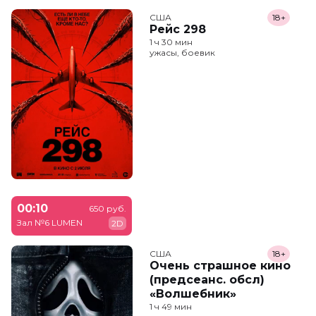
США
18+
Рейс 298
1 ч 30 мин
ужасы, боевик
00:10
650 руб.
Зал №6 LUMEN
2D
США
18+
Очень страшное кино
(предсеанс. обсл)
«Волшебник»
1 ч 49 мин