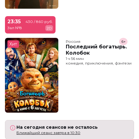
23:35
430 / 860 руб.
Зал №8
2D
Россия
6+
Хит
Последний богатырь.
Колобок
1 ч 56 мин
комедия, приключения, фэнтези
На сегодня сеансов не осталось
Ближайший сеанс завтра в 10:30