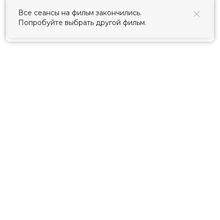
использования cookies
.
Все сеансы на фильм закончились.
Попробуйте выбрать другой фильм.
Принять
Расписание
Скоро в кино
Киноблог
Тарифы
Новости и акции