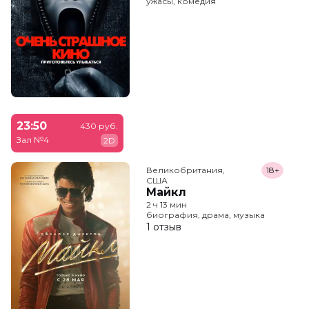
ужасы, комедия
23:50
430 руб.
Зал №4
2D
Великобритания,

18+
США
Майкл
2 ч 13 мин
биография, драма, музыка
1 отзыв