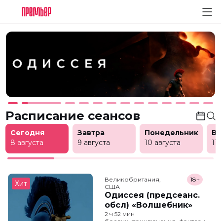
Расписание сеансов
Сегодня
Завтра
Понедельник
В
8 августа
9 августа
10 августа
11
Великобритания,

18+
Хит
США
Одиссея (предсеанс.
обсл) «Волшебник»
2 ч 52 мин