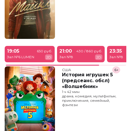
19:05
21:00
23:35
650 руб.
430 / 860 руб.
43
Зал №6 LUMEN
Зал №8
Зал №8
2D
2D
США
6+
История игрушек 5
(предсеанс. обсл)
«Волшебник»
1 ч 42 мин
драма, комедия, мультфильм,
приключения, семейный,
фэнтези