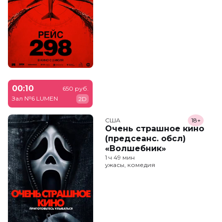
00:10
650 руб.
Зал №6 LUMEN
2D
США
18+
Очень страшное кино
(предсеанс. обсл)
«Волшебник»
1 ч 49 мин
ужасы, комедия