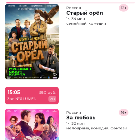
Россия
12+
Старый орёл
1 ч 34 мин
семейный, комедия
15:05
580 руб.
Зал №6 LUMEN
2D
Россия
16+
За любовь
1 ч 32 мин
мелодрама, комедия, фэнтези