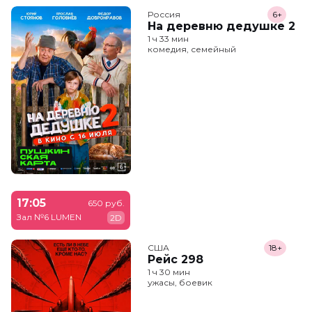
Россия
6+
На деревню дедушке 2
1 ч 33 мин
комедия, семейный
17:05
650 руб.
Зал №6 LUMEN
2D
США
18+
Рейс 298
1 ч 30 мин
ужасы, боевик