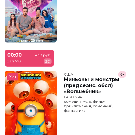
00:00
430 руб.
Зал №3
2D
США
6+
Хит
Миньоны и монстры
(предсеанс. обсл)
«Волшебник»
1 ч 30 мин
комедия, мультфильм,
приключения, семейный,
фантастика