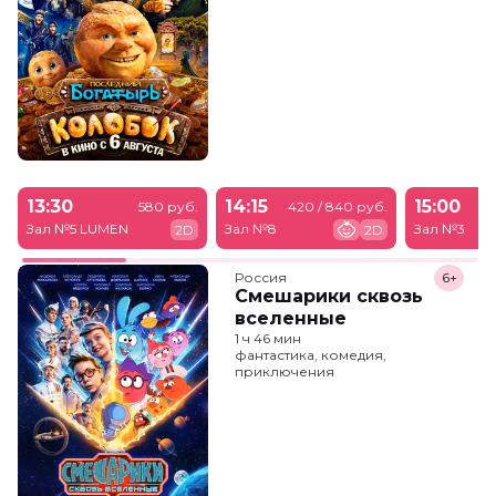
13:30
14:15
15:00
580 руб.
420 / 840 руб.
Зал №5 LUMEN
Зал №8
Зал №3
2D
2D
Россия
6+
Смешарики сквозь
вселенные
1 ч 46 мин
фантастика, комедия,
приключения