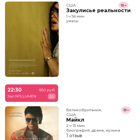
США
18+
Закулисье реальности
1 ч 56 мин
ужасы
22:30
650 руб.
Зал №5 LUMEN
2D
Великобритания,

18+
США
Майкл
2 ч 13 мин
биография, драма, музыка
1 отзыв