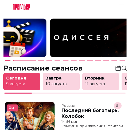
Расписание сеансов
Сегодня
Завтра
Вторник
С
9 августа
10 августа
11 августа
12
Россия
6+
Хит
Последний богатырь.
Колобок
1 ч 56 мин
комедия, приключения, фэнтези