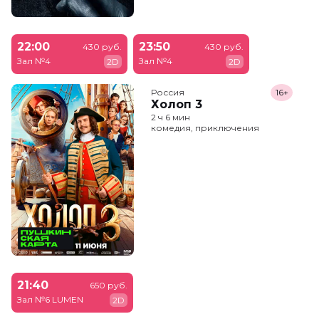
22:00
23:50
430 руб.
430 руб.
Зал №4
Зал №4
2D
2D
Россия
16+
Холоп 3
2 ч 6 мин
комедия, приключения
21:40
650 руб.
Зал №6 LUMEN
2D