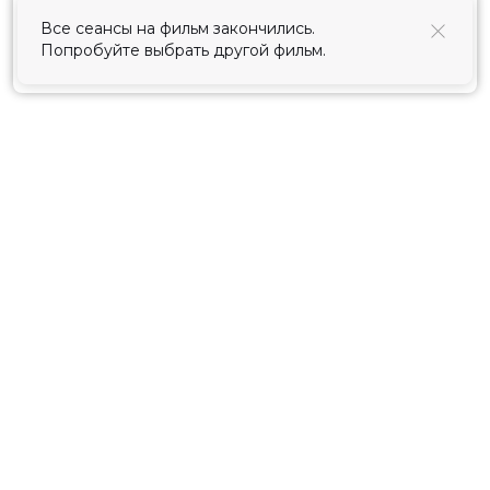
использования cookies
.
Все сеансы на фильм закончились.
Попробуйте выбрать другой фильм.
Принять
Расписание
Скоро в кино
Киноблог
Тарифы
Новости и акции