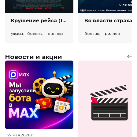
Крушение рейса (18+)
Во власт
ужасы, боевик, триллер
боевик, триллер
Новости и акции
27 мая 2026
г.