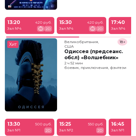
13:20
15:30
17:40
420 руб.
420 руб.
Зал №4
Зал №4
Зал №4
2D
2D
Великобритания,

18+
Хит
США
Одиссея (предсеанс.
обсл) «Волшебник»
2 ч 52 мин
боевик, приключения, фэнтези
13:30
15:25
16:45
500 руб.
550 руб.
Зал №1
Зал №2
Зал №1
2D
2D