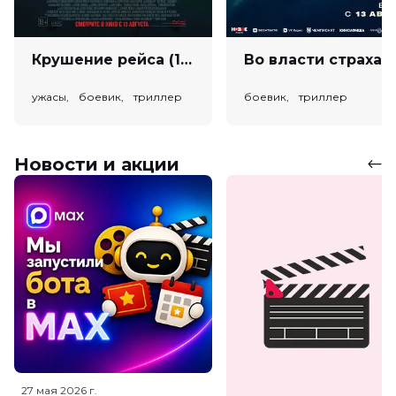
Крушение рейса (18+)
Во власт
ужасы, боевик, триллер
боевик, триллер
Новости и акции
27 мая 2026
г.