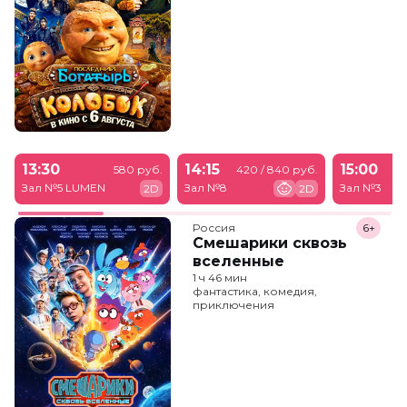
13:30
14:15
15:00
580 руб.
420 / 840 руб.
Зал №5 LUMEN
Зал №8
Зал №3
2D
2D
Россия
6+
Смешарики сквозь
вселенные
1 ч 46 мин
фантастика, комедия,
приключения