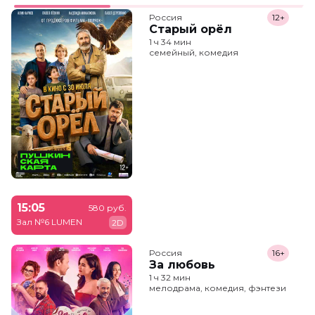
Россия
12+
Старый орёл
1 ч 34 мин
семейный, комедия
15:05
580 руб.
Зал №6 LUMEN
2D
Россия
16+
За любовь
1 ч 32 мин
мелодрама, комедия, фэнтези