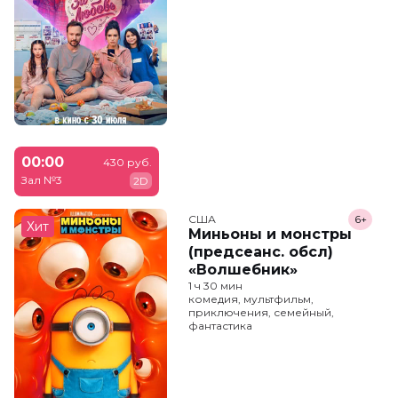
00:00
430 руб.
Зал №3
2D
США
6+
Хит
Миньоны и монстры
(предсеанс. обсл)
«Волшебник»
1 ч 30 мин
комедия, мультфильм,
приключения, семейный,
фантастика