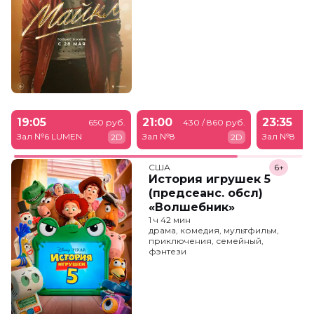
19:05
21:00
23:35
650 руб.
430 / 860 руб.
43
Зал №6 LUMEN
Зал №8
Зал №8
2D
2D
США
6+
История игрушек 5
(предсеанс. обсл)
«Волшебник»
1 ч 42 мин
драма, комедия, мультфильм,
приключения, семейный,
фэнтези