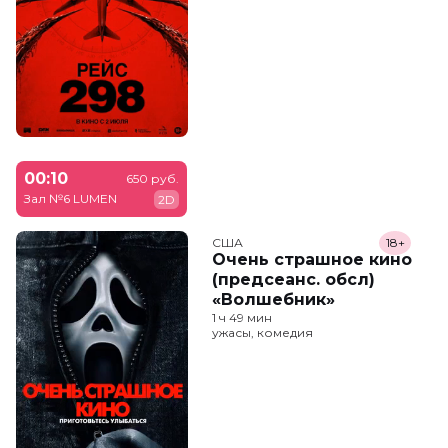
00:10
650 руб.
Зал №6 LUMEN
2D
США
18+
Очень страшное кино
(предсеанс. обсл)
«Волшебник»
1 ч 49 мин
ужасы, комедия