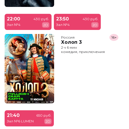
22:00
23:50
430 руб.
430 руб.
Зал №4
Зал №4
2D
2D
Россия
16+
Холоп 3
2 ч 6 мин
комедия, приключения
21:40
650 руб.
Зал №6 LUMEN
2D