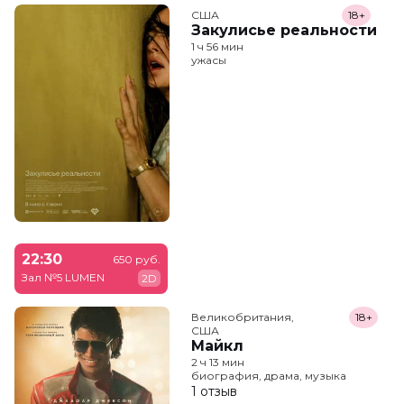
США
18+
Закулисье реальности
1 ч 56 мин
ужасы
22:30
650 руб.
Зал №5 LUMEN
2D
Великобритания,

18+
США
Майкл
2 ч 13 мин
биография, драма, музыка
1 отзыв