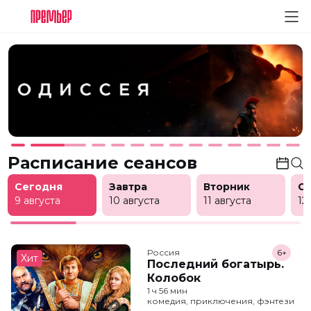
Расписание сеансов
Сегодня
Завтра
Вторник
С
9 августа
10 августа
11 августа
12
Россия
6+
Хит
Последний богатырь.
Колобок
1 ч 56 мин
комедия, приключения, фэнтези