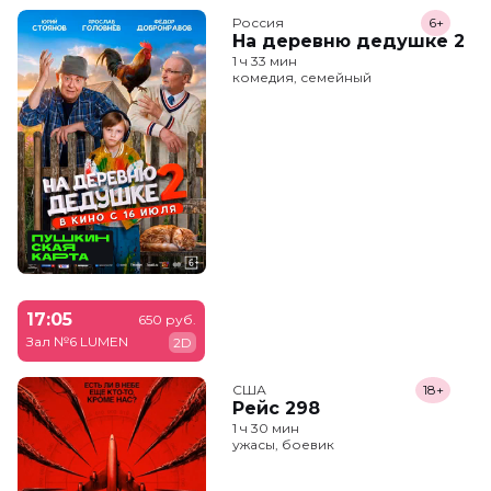
Россия
6+
На деревню дедушке 2
1 ч 33 мин
комедия, семейный
17:05
650 руб.
Зал №6 LUMEN
2D
США
18+
Рейс 298
1 ч 30 мин
ужасы, боевик