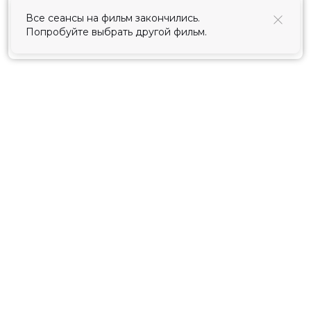
использования cookies
.
Принять
Расписание
Скоро в кино
Киноблог
Тарифы
Новости и акции