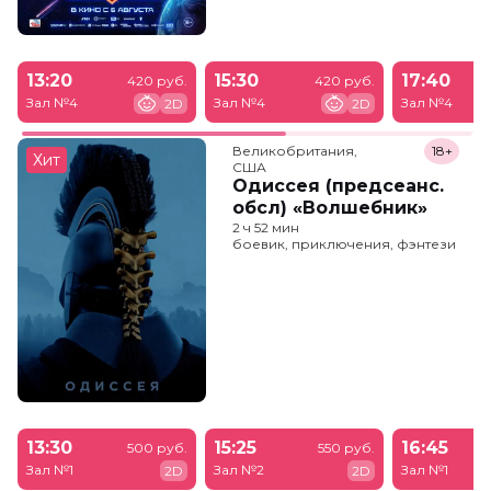
13:20
15:30
17:40
420 руб.
420 руб.
Зал №4
Зал №4
Зал №4
2D
2D
Великобритания,

18+
Хит
США
Одиссея (предсеанс.
обсл) «Волшебник»
2 ч 52 мин
боевик, приключения, фэнтези
13:30
15:25
16:45
500 руб.
550 руб.
Зал №1
Зал №2
Зал №1
2D
2D