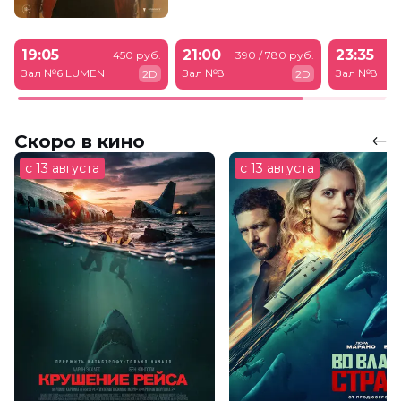
19:05
21:00
23:35
450 руб.
390 / 780 руб.
39
Зал №6 LUMEN
Зал №8
Зал №8
2D
2D
Скоро в кино
с 13 августа
с 13 августа