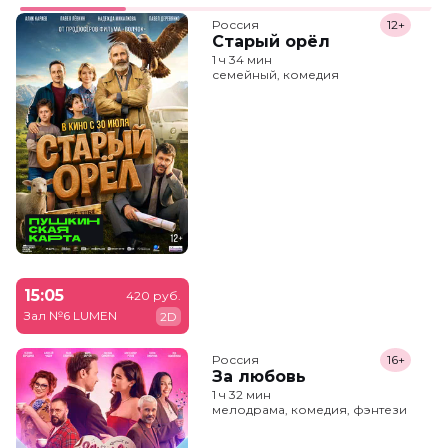
Россия
12+
Старый орёл
1 ч 34 мин
семейный, комедия
15:05
420 руб.
Зал №6 LUMEN
2D
Россия
16+
За любовь
1 ч 32 мин
мелодрама, комедия, фэнтези