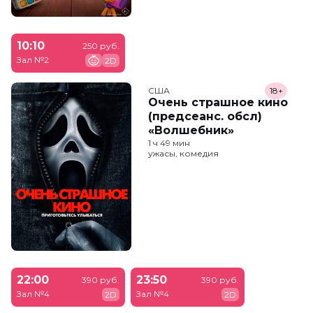
10:10
250 руб.
Зал №2
2D
США
18+
Очень страшное кино
(предсеанс. обсл)
«Волшебник»
1 ч 49 мин
ужасы, комедия
22:00
23:50
390 руб.
390 руб.
Зал №4
Зал №4
2D
2D