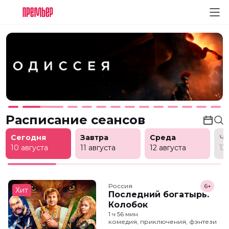
Расписание сеансов
Сегодня
Завтра
Среда
Ч
10 августа
11 августа
12 августа
13
Россия
6+
Хит
Последний богатырь.
Колобок
1 ч 56 мин
комедия, приключения, фэнтези