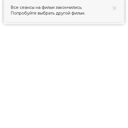
использования cookies
.
Все сеансы на фильм закончились.
Попробуйте выбрать другой фильм.
Принять
Расписание
Скоро в кино
Киноблог
Тарифы
Новости и акции