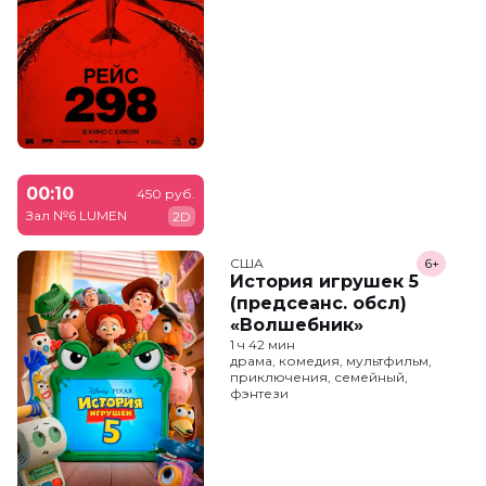
00:10
450 руб.
Зал №6 LUMEN
2D
США
6+
История игрушек 5
(предсеанс. обсл)
«Волшебник»
1 ч 42 мин
драма, комедия, мультфильм,
приключения, семейный,
фэнтези