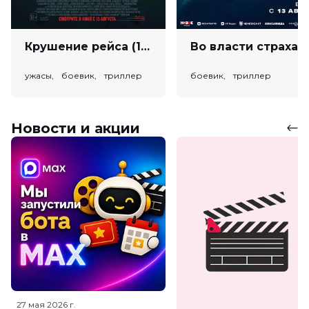
Крушение рейса (18+)
Во власт
ужасы, боевик, триллер
боевик, триллер
Новости и акции
27 мая 2026
г.