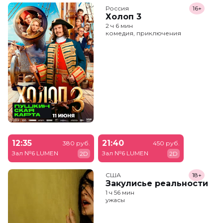
Россия
16+
Холоп 3
2 ч 6 мин
комедия, приключения
12:35
21:40
380 руб.
450 руб.
Зал №6 LUMEN
Зал №6 LUMEN
2D
2D
США
18+
Закулисье реальности
1 ч 56 мин
ужасы