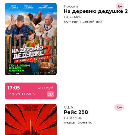
Россия
6+
На деревню дедушке 2
1 ч 33 мин
комедия, семейный
17:05
450 руб.
Зал №6 LUMEN
2D
США
18+
Рейс 298
1 ч 30 мин
ужасы, боевик