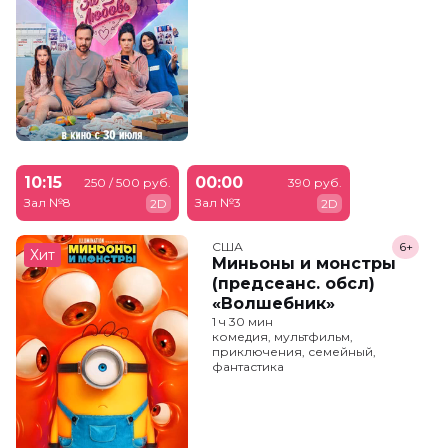
10:15
00:00
250 / 500 руб.
390 руб.
Зал №8
Зал №3
2D
2D
США
6+
Хит
Миньоны и монстры
(предсеанс. обсл)
«Волшебник»
1 ч 30 мин
комедия, мультфильм,
приключения, семейный,
фантастика