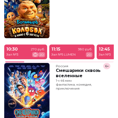
10:30
11:15
12:45
270 руб.
380 руб.
Зал №3
Зал №5 LUMEN
Зал №3
2D
2D
Россия
6+
Смешарики сквозь
вселенные
1 ч 46 мин
фантастика, комедия,
приключения