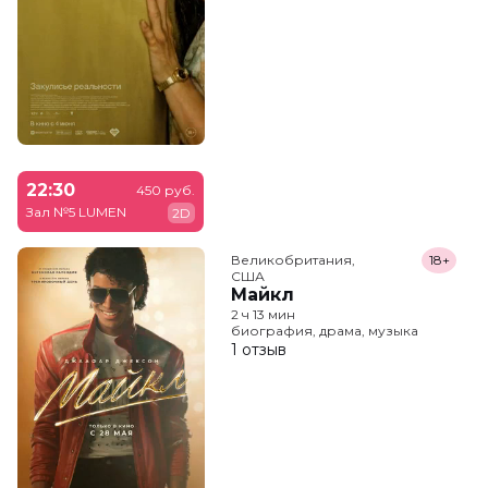
22:30
450 руб.
Зал №5 LUMEN
2D
Великобритания,

18+
США
Майкл
2 ч 13 мин
биография, драма, музыка
1 отзыв