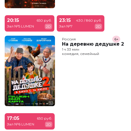
20:15
23:15
650 руб.
430 / 860 руб.
Зал №5 LUMEN
Зал №7
2D
2D
Россия
6+
На деревню дедушке 2
1 ч 33 мин
комедия, семейный
17:05
650 руб.
Зал №6 LUMEN
2D