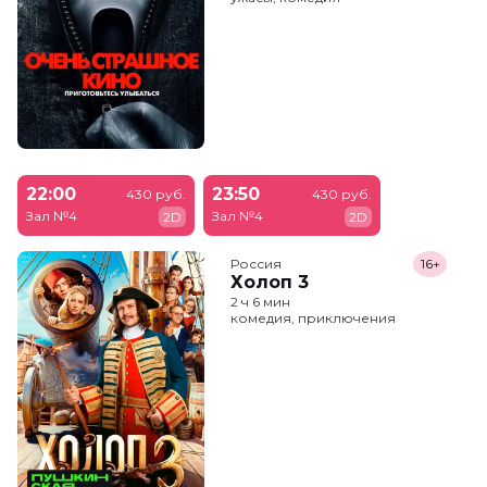
22:00
23:50
430 руб.
430 руб.
Зал №4
Зал №4
2D
2D
Россия
16+
Холоп 3
2 ч 6 мин
комедия, приключения