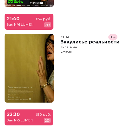
21:40
650 руб.
Зал №6 LUMEN
2D
США
18+
Закулисье реальности
1 ч 56 мин
ужасы
22:30
650 руб.
Зал №5 LUMEN
2D