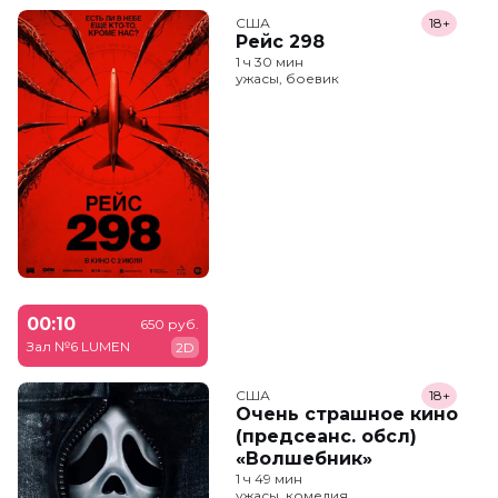
США
18+
Рейс 298
1 ч 30 мин
ужасы, боевик
00:10
650 руб.
Зал №6 LUMEN
2D
США
18+
Очень страшное кино
(предсеанс. обсл)
«Волшебник»
1 ч 49 мин
ужасы, комедия