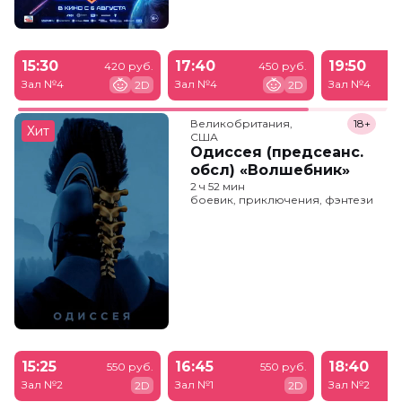
15:30
17:40
19:50
420 руб.
450 руб.
Зал №4
Зал №4
Зал №4
2D
2D
Великобритания,

18+
Хит
США
Одиссея (предсеанс.
обсл) «Волшебник»
2 ч 52 мин
боевик, приключения, фэнтези
15:25
16:45
18:40
550 руб.
550 руб.
Зал №2
Зал №1
Зал №2
2D
2D