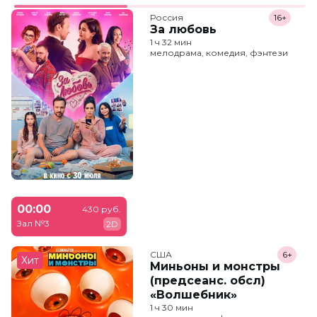
Россия
16+
За любовь
1 ч 32 мин
мелодрама, комедия, фэнтези
00:00
430 руб.
Зал №3
2D
США
6+
Хит
Миньоны и монстры
(предсеанс. обсл)
«Волшебник»
1 ч 30 мин