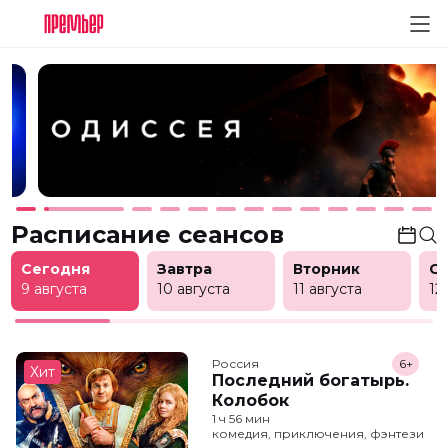
Расписание сеансов
Сегодня
Завтра
Вторник
С
9 августа
10 августа
11 августа
12
Россия
6+
Хит
Последний богатырь.
Колобок
1 ч 56 мин
комедия, приключения, фэнтези