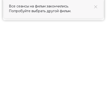
использования cookies
.
Все сеансы на фильм закончились.
Попробуйте выбрать другой фильм.
Принять
Расписание
Скоро в кино
Киноблог
Тарифы
Новости и акции