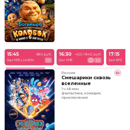
15:45
16:30
17:15
580 руб.
420 / 840 руб.
Зал №5 LUMEN
Зал №8
Зал №3
2D
2D
Россия
6+
Смешарики сквозь
вселенные
1 ч 46 мин
фантастика, комедия,
приключения