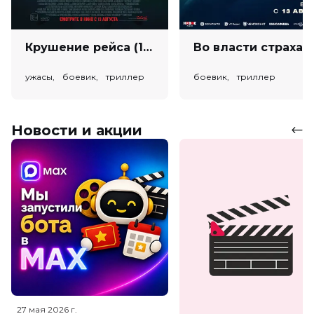
Крушение рейса (18+)
Во власт
ужасы, боевик, триллер
боевик, триллер
Новости и акции
27 мая 2026
г.