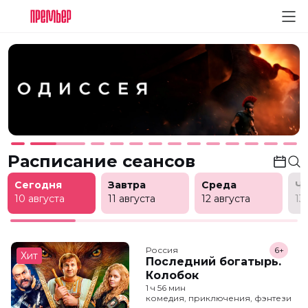
Расписание сеансов
Сегодня
Завтра
Среда
Ч
10 августа
11 августа
12 августа
13
Россия
6+
Хит
Последний богатырь.
Колобок
1 ч 56 мин
комедия, приключения, фэнтези