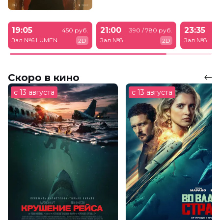
19:05
21:00
23:35
450 руб.
390 / 780 руб.
39
Зал №6 LUMEN
Зал №8
Зал №8
2D
2D
Скоро в кино
с 13 августа
с 13 августа