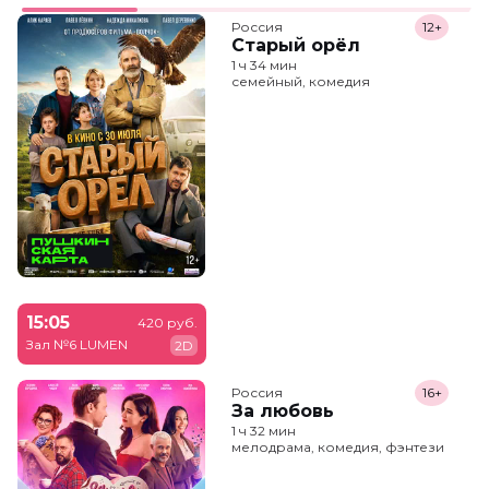
Россия
12+
Старый орёл
1 ч 34 мин
семейный, комедия
15:05
420 руб.
Зал №6 LUMEN
2D
Россия
16+
За любовь
1 ч 32 мин
мелодрама, комедия, фэнтези