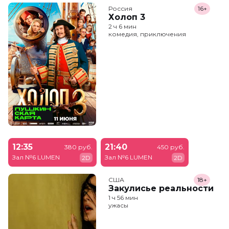
Россия
16+
Холоп 3
2 ч 6 мин
комедия, приключения
12:35
21:40
380 руб.
450 руб.
Зал №6 LUMEN
Зал №6 LUMEN
2D
2D
США
18+
Закулисье реальности
1 ч 56 мин
ужасы