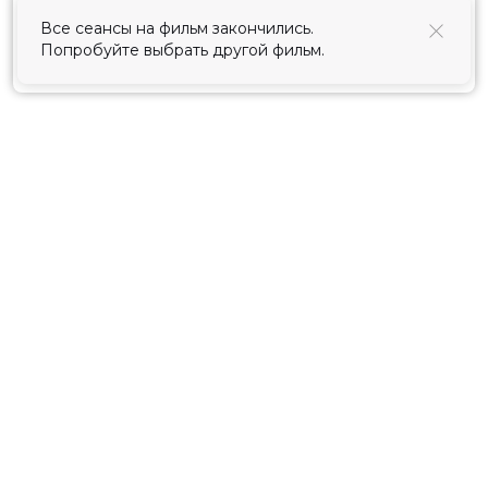
использования cookies
.
Все сеансы на фильм закончились.
Попробуйте выбрать другой фильм.
Принять
Расписание
Скоро в кино
Киноблог
Тарифы
Новости и акции