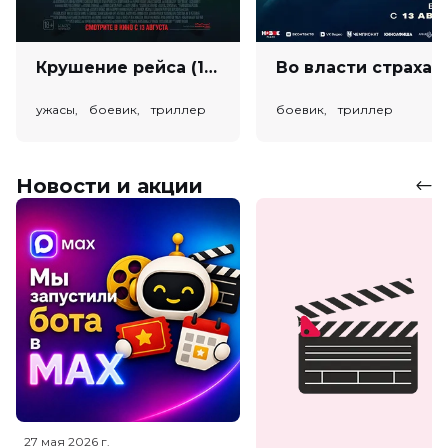
Крушение рейса (18+)
Во власт
ужасы, боевик, триллер
боевик, триллер
Новости и акции
27 мая 2026
г.