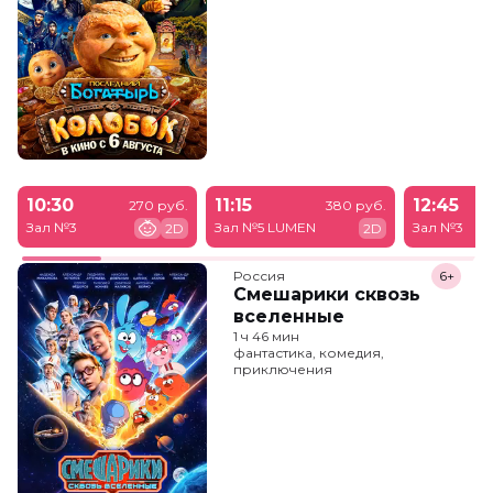
10:30
11:15
12:45
270 руб.
380 руб.
Зал №3
Зал №5 LUMEN
Зал №3
2D
2D
Россия
6+
Смешарики сквозь
вселенные
1 ч 46 мин
фантастика, комедия,
приключения