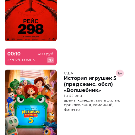
00:10
450 руб.
Зал №6 LUMEN
2D
США
6+
История игрушек 5
(предсеанс. обсл)
«Волшебник»
1 ч 42 мин
драма, комедия, мультфильм,
приключения, семейный,
фэнтези