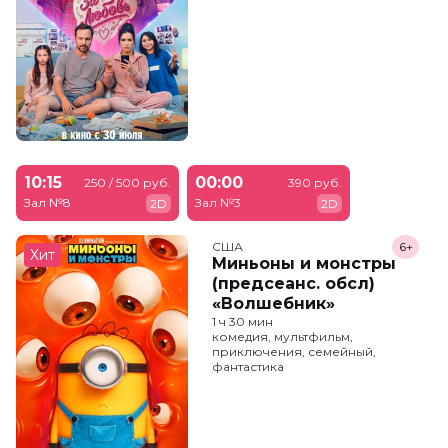
10:15
00:00
250 / 500 руб.
390 руб.
Зал №8
Зал №3
2D
2D
США
6+
Хит
Миньоны и монстры
(предсеанс. обсл)
«Волшебник»
1 ч 30 мин
комедия, мультфильм,
приключения, семейный,
фантастика