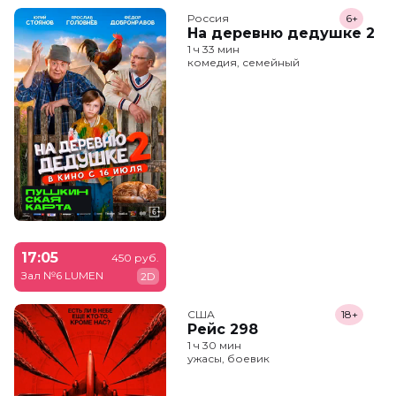
Россия
6+
На деревню дедушке 2
1 ч 33 мин
комедия, семейный
17:05
450 руб.
Зал №6 LUMEN
2D
США
18+
Рейс 298
1 ч 30 мин
ужасы, боевик