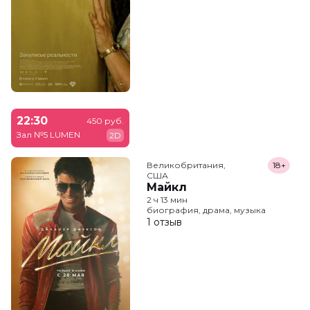
22:30
450 руб.
Зал №5 LUMEN
2D
Великобритания,

18+
США
Майкл
2 ч 13 мин
биография, драма, музыка
1 отзыв