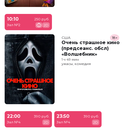
10:10
250 руб.
Зал №2
2D
США
18+
Очень страшное кино
(предсеанс. обсл)
«Волшебник»
1 ч 49 мин
ужасы, комедия
22:00
23:50
390 руб.
390 руб.
Зал №4
Зал №4
2D
2D