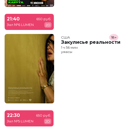
21:40
650 руб.
Зал №6 LUMEN
2D
США
18+
Закулисье реальности
1 ч 56 мин
ужасы
22:30
650 руб.
Зал №5 LUMEN
2D