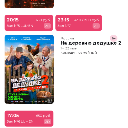
20:15
23:15
650 руб.
430 / 860 руб.
Зал №5 LUMEN
Зал №7
2D
2D
Россия
6+
На деревню дедушке 2
1 ч 33 мин
комедия, семейный
17:05
650 руб.
Зал №6 LUMEN
2D