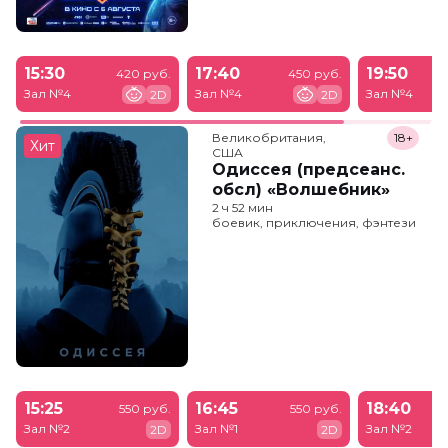
15:30
17:40
19:50
420 руб.
450 руб.
Зал №4
Зал №4
Зал №4
2D
2D
Великобритания,

18+
Хит
США
Одиссея (предсеанс.
обсл) «Волшебник»
2 ч 52 мин
боевик, приключения, фэнтези
15:25
16:45
18:40
550 руб.
550 руб.
Зал №2
Зал №1
Зал №2
2D
2D