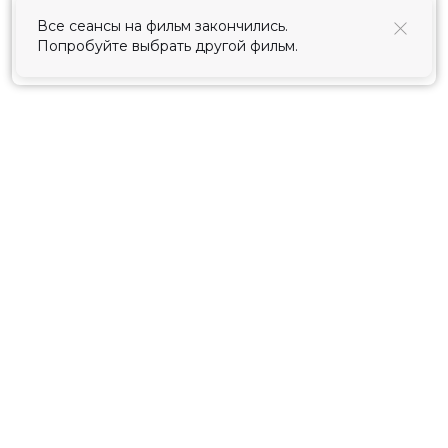
использования cookies
.
Все сеансы на фильм закончились.
Попробуйте выбрать другой фильм.
Принять
Расписание
Скоро в кино
Киноблог
Тарифы
Новости и акции