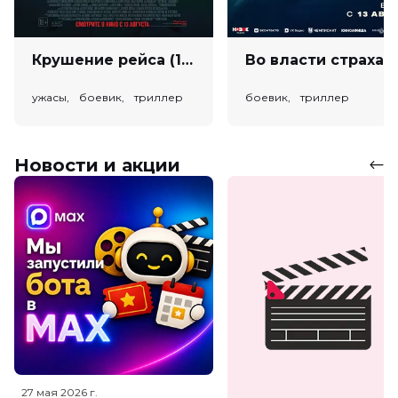
Крушение рейса (18+)
Во власт
ужасы, боевик, триллер
боевик, триллер
Новости и акции
27 мая 2026
г.