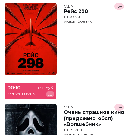
США
18+
Рейс 298
1 ч 30 мин
ужасы, боевик
00:10
650 руб.
Зал №6 LUMEN
2D
США
18+
Очень страшное кино
(предсеанс. обсл)
«Волшебник»
1 ч 49 мин
ужасы, комедия