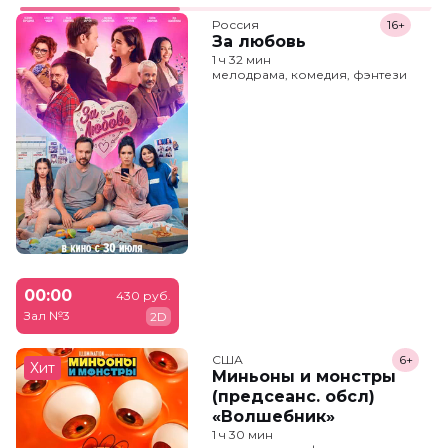
Россия
16+
За любовь
1 ч 32 мин
мелодрама, комедия, фэнтези
00:00
430 руб.
Зал №3
2D
США
6+
Хит
Миньоны и монстры
(предсеанс. обсл)
«Волшебник»
1 ч 30 мин