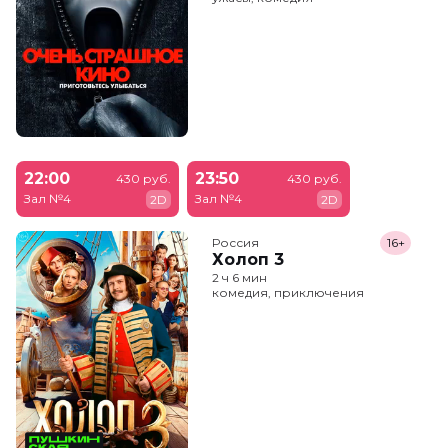
22:00
23:50
430 руб.
430 руб.
Зал №4
Зал №4
2D
2D
Россия
16+
Холоп 3
2 ч 6 мин
комедия, приключения