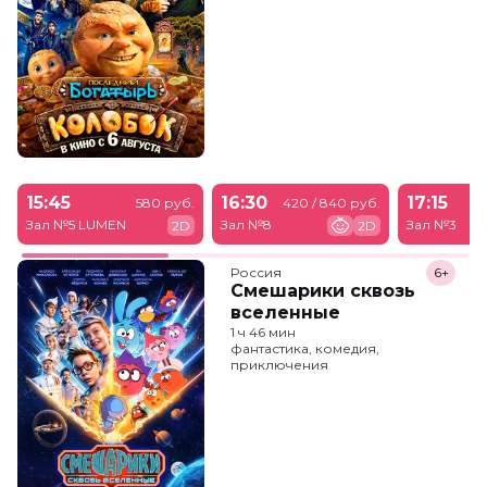
15:45
16:30
17:15
580 руб.
420 / 840 руб.
Зал №5 LUMEN
Зал №8
Зал №3
2D
2D
Россия
6+
Смешарики сквозь
вселенные
1 ч 46 мин
фантастика, комедия,
приключения